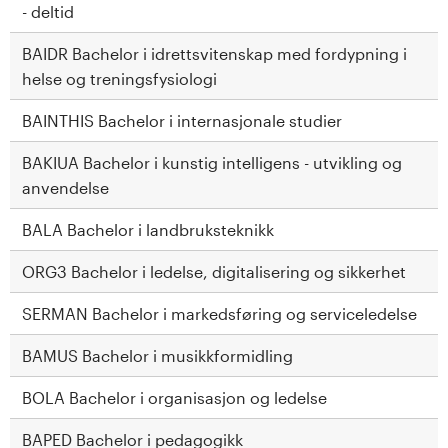
n
- deltid
l
BAIDR Bachelor i idrettsvitenskap med fordypning i
helse og treningsfysiologi
a
BAINTHIS Bachelor i internasjonale studier
n
BAKIUA Bachelor i kunstig intelligens - utvikling og
d
anvendelse
e
BALA Bachelor i landbruksteknikk
t
ORG3 Bachelor i ledelse, digitalisering og sikkerhet
SERMAN Bachelor i markedsføring og serviceledelse
BAMUS Bachelor i musikkformidling
BOLA Bachelor i organisasjon og ledelse
BAPED Bachelor i pedagogikk