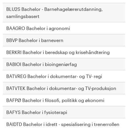
s
BLU2S Bachelor - Barnehagelærerutdanning,
samlingsbasert
i
BAAGRO Bachelor i agronomi
t
BBVP Bachelor i barnevern
e
BERKRI Bachelor i beredskap og krisehåndtering
t
BABIOI Bachelor i bioingeniørfag
e
BATVREG Bachelor i dokumentar- og TV- regi
t
BATVTEK Bachelor i dokumentar- og TV-produksjon
i
BAFPØ Bachelor i filosofi, politikk og økonomi
I
BAFYS Bachelor i fysioterapi
n
BAIDTD Bachelor i idrett - spesialisering i trenerrollen