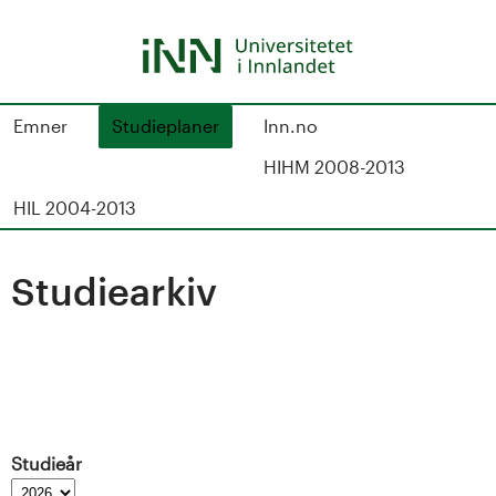
Hopp
til
hovedinnhold
S
Emner
Studieplaner
Inn.no
t
HIHM 2008-2013
u
HIL 2004-2013
d
Studiearkiv
i
e
k
a
Studieår