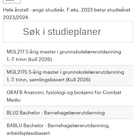
t
Hele årstall - angir studieår. F.eks. 2023 betyr studieåret
a
2023/2024.
l
o
g
MGL217 5-årig master i grunnskolelærerutdanning
1.-7. trinn (kull 2026)
U
MGL217S 5-årig master i grunnskolelærerutdanning
n
1.-7. trinn, samlingsbasert (Kull 2026)
i
GRAFB Anatomi, fysiologi og biokjemi for Combat
Medic
v
BLU2 Bachelor - Barnehagelærerutdanning
e
BABLU Bachelor - Barnehagelærerutdanning,
r
arbeidsplassbasert