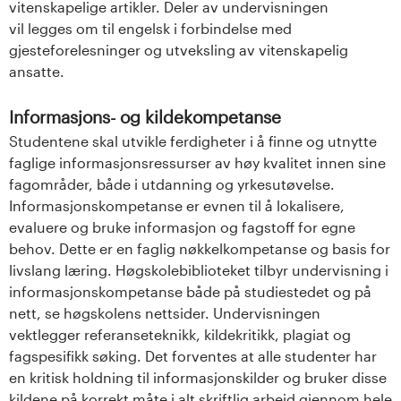
vitenskapelige artikler. Deler av undervisningen
vil legges om til engelsk i forbindelse med
gjesteforelesninger og utveksling av vitenskapelig
ansatte.
Informasjons- og kildekompetanse
Studentene skal utvikle ferdigheter i å finne og utnytte
faglige informasjonsressurser av høy kvalitet innen sine
fagområder, både i utdanning og yrkesutøvelse.
Informasjonskompetanse er evnen til å lokalisere,
evaluere og bruke informasjon og fagstoff for egne
behov. Dette er en faglig nøkkelkompetanse og basis for
livslang læring. Høgskolebiblioteket tilbyr undervisning i
informasjonskompetanse både på studiestedet og på
nett, se høgskolens nettsider. Undervisningen
vektlegger referanseteknikk, kildekritikk, plagiat og
fagspesifikk søking. Det forventes at alle studenter har
en kritisk holdning til informasjonskilder og bruker disse
kildene på korrekt måte i alt skriftlig arbeid gjennom hele