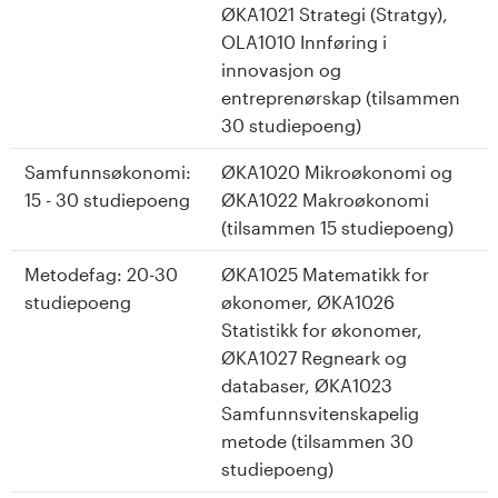
n
ØKA1021 Strategi (Stratgy),
OLA1010 Innføring i
l
innovasjon og
a
entreprenørskap (tilsammen
30 studiepoeng)
n
Samfunnsøkonomi:
ØKA1020 Mikroøkonomi og
d
15 - 30 studiepoeng
ØKA1022 Makroøkonomi
(tilsammen 15 studiepoeng)
e
Metodefag: 20-30
ØKA1025 Matematikk for
t
studiepoeng
økonomer, ØKA1026
Statistikk for økonomer,
ØKA1027 Regneark og
databaser, ØKA1023
Samfunnsvitenskapelig
metode (tilsammen 30
studiepoeng)