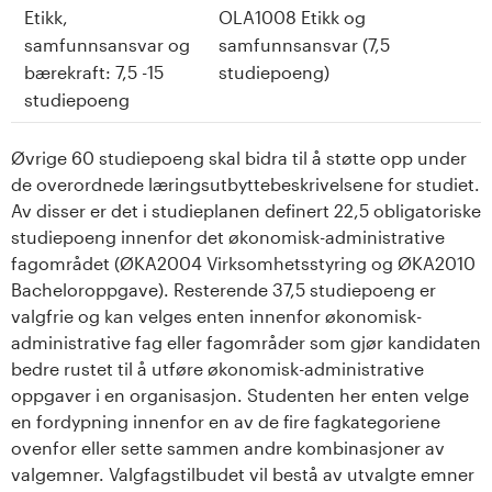
Etikk,
OLA1008 Etikk og
samfunnsansvar og
samfunnsansvar (7,5
bærekraft: 7,5 -15
studiepoeng)
studiepoeng
Øvrige 60 studiepoeng skal bidra til å støtte opp under
de overordnede læringsutbyttebeskrivelsene for studiet.
Av disser er det i studieplanen definert 22,5 obligatoriske
studiepoeng innenfor det økonomisk-administrative
fagområdet (ØKA2004 Virksomhetsstyring og ØKA2010
Bacheloroppgave). Resterende 37,5 studiepoeng er
valgfrie og kan velges enten innenfor økonomisk-
administrative fag eller fagområder som gjør kandidaten
bedre rustet til å utføre økonomisk-administrative
oppgaver i en organisasjon. Studenten her enten velge
en fordypning innenfor en av de fire fagkategoriene
ovenfor eller sette sammen andre kombinasjoner av
valgemner. Valgfagstilbudet vil bestå av utvalgte emner