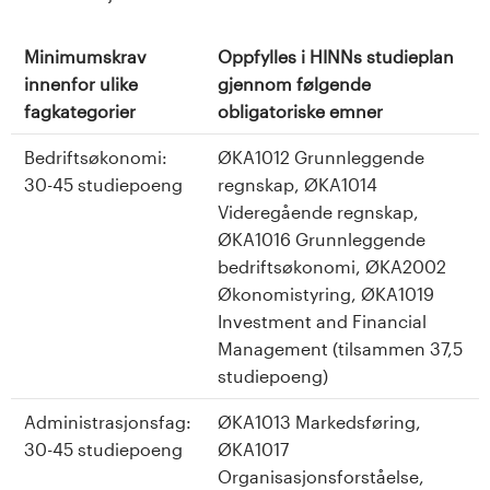
s
Minimumskrav
Oppfylles i HINNs studieplan
i
innenfor ulike
gjennom følgende
t
fagkategorier
obligatoriske emner
e
Bedriftsøkonomi:
ØKA1012 Grunnleggende
30-45 studiepoeng
regnskap, ØKA1014
t
Videregående regnskap,
ØKA1016 Grunnleggende
e
bedriftsøkonomi, ØKA2002
Økonomistyring, ØKA1019
t
Investment and Financial
i
Management (tilsammen 37,5
studiepoeng)
I
Administrasjonsfag:
ØKA1013 Markedsføring,
n
30-45 studiepoeng
ØKA1017
Organisasjonsforståelse,