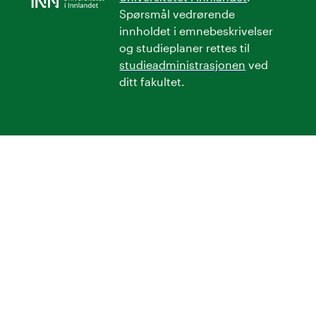
Spørsmål vedrørende
innholdet i emnebeskrivelser
og studieplaner rettes til
studieadministrasjonen
ved
ditt fakultet.