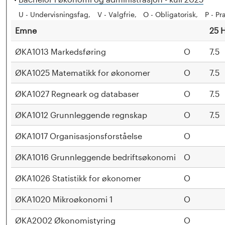
k
U - Undervisningsfag
V - Valgfrie
O - Obligatorisk
P - Pr
j
Emne
25 
u
l
ØKA1013 Markedsføring
O
7.5
ØKA1025 Matematikk for økonomer
O
7.5
ØKA1027 Regneark og databaser
O
7.5
ØKA1012 Grunnleggende regnskap
O
7.5
ØKA1017 Organisasjonsforståelse
O
ØKA1016 Grunnleggende bedriftsøkonomi
O
ØKA1026 Statistikk for økonomer
O
ØKA1020 Mikroøkonomi 1
O
ØKA2002 Økonomistyring
O