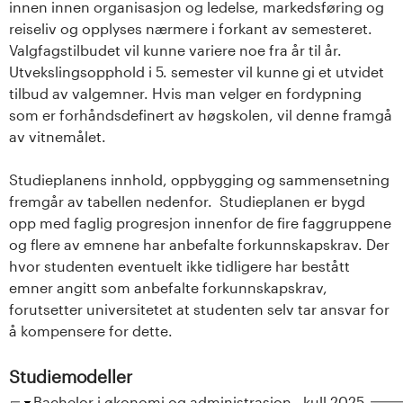
innen innen organisasjon og ledelse, markedsføring og
reiseliv og opplyses nærmere i forkant av semesteret.
Valgfagstilbudet vil kunne variere noe fra år til år.
Utvekslingsopphold i 5. semester vil kunne gi et utvidet
tilbud av valgemner. Hvis man velger en fordypning
som er forhåndsdefinert av høgskolen, vil denne framgå
av vitnemålet.
Studieplanens innhold, oppbygging og sammensetning
fremgår av tabellen nedenfor. Studieplanen er bygd
opp med faglig progresjon innenfor de fire faggruppene
og flere av emnene har anbefalte forkunnskapskrav. Der
hvor studenten eventuelt ikke tidligere har bestått
emner angitt som anbefalte forkunnskapskrav,
forutsetter universitetet at studenten selv tar ansvar for
å kompensere for dette.
Studiemodeller
S
Bachelor i økonomi og administrasjon - kull 2025