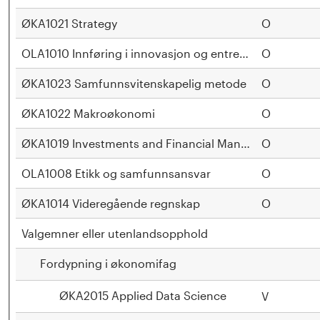
ØKA1021 Strategy
O
OLA1010 Innføring i innovasjon og entreprenørskap
O
ØKA1023 Samfunnsvitenskapelig metode
O
ØKA1022 Makroøkonomi
O
ØKA1019 Investments and Financial Management
O
OLA1008 Etikk og samfunnsansvar
O
ØKA1014 Videregående regnskap
O
Valgemner eller utenlandsopphold
Fordypning i økonomifag
ØKA2015 Applied Data Science
V