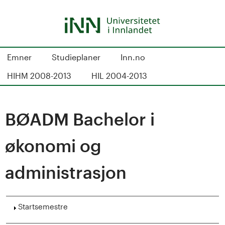
Hopp
til
hovedinnhold
S
Emner
Studieplaner
Inn.no
t
HIHM 2008-2013
HIL 2004-2013
u
d
BØADM Bachelor i
i
økonomi og
e
administrasjon
k
a
Vis
Startsemestre