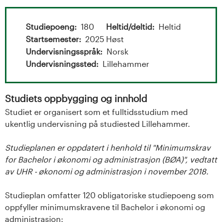
t
a
Studiepoeng
180
Heltid/deltid
Heltid
l
Startsemester
2025 Høst
Undervisningsspråk
Norsk
o
Undervisningssted
Lillehammer
g
Studiets oppbygging og innhold
U
Studiet er organisert som et fulltidsstudium med
n
ukentlig undervisning på studiested Lillehammer.
i
Studieplanen er oppdatert i henhold til "Minimumskrav
for Bachelor i økonomi og administrasjon (BØA)", vedtatt
v
av UHR - økonomi og administrasjon i november 2018.
e
Studieplan omfatter 120 obligatoriske studiepoeng som
oppfyller minimumskravene til Bachelor i økonomi og
r
administrasjon: