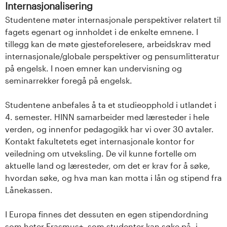
Internasjonalisering
Studentene møter internasjonale perspektiver relatert til
fagets egenart og innholdet i de enkelte emnene. I
tillegg kan de møte gjesteforelesere, arbeidskrav med
internasjonale/globale perspektiver og pensumlitteratur
på engelsk. I noen emner kan undervisning og
seminarrekker foregå på engelsk.
Studentene anbefales å ta et studieopphold i utlandet i
4. semester. HINN samarbeider med læresteder i hele
verden, og innenfor pedagogikk har vi over 30 avtaler.
Kontakt fakultetets eget internasjonale kontor for
veiledning om utveksling. De vil kunne fortelle om
aktuelle land og læresteder, om det er krav for å søke,
hvordan søke, og hva man kan motta i lån og stipend fra
Lånekassen.
I Europa finnes det dessuten en egen stipendordning
som heter Erasmus+, som studenter kan søke på, i