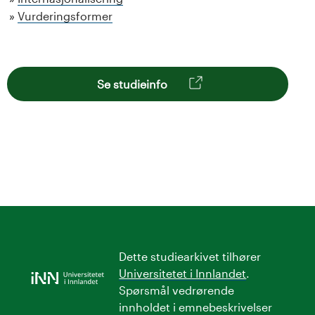
Vurderingsformer
Se studieinfo
Dette studiearkivet tilhører
Universitetet i Innlandet
.
Spørsmål vedrørende
innholdet i emnebeskrivelser