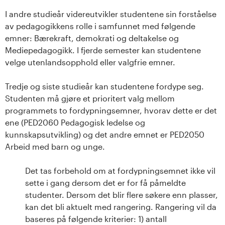
n
I andre studieår videreutvikler studentene sin forståelse
l
av pedagogikkens rolle i samfunnet med følgende
emner: Bærekraft, demokrati og deltakelse og
a
Mediepedagogikk. I fjerde semester kan studentene
velge utenlandsopphold eller valgfrie emner.
n
d
Tredje og siste studieår kan studentene fordype seg.
Studenten må gjøre et prioritert valg mellom
e
programmets to fordypningsemner, hvorav dette er det
ene (PED2060 Pedagogisk ledelse og
t
kunnskapsutvikling) og det andre emnet er PED2050
Arbeid med barn og unge.
Det tas forbehold om at fordypningsemnet ikke vil
sette i gang dersom det er for få påmeldte
studenter. Dersom det blir flere søkere enn plasser,
kan det bli aktuelt med rangering. Rangering vil da
baseres på følgende kriterier: 1) antall