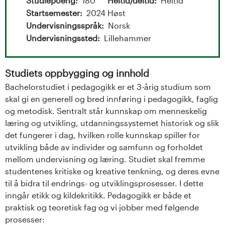
t
Studiepoeng
180
Heltid/deltid
Heltid
Startsemester
2024 Høst
a
Undervisningsspråk
Norsk
l
Undervisningssted
Lillehammer
o
Studiets oppbygging og innhold
g
Bachelorstudiet i pedagogikk er et 3-årig studium som
skal gi en generell og bred innføring i pedagogikk, faglig
U
og metodisk. Sentralt står kunnskap om menneskelig
læring og utvikling, utdanningssystemet historisk og slik
n
det fungerer i dag, hvilken rolle kunnskap spiller for
i
utvikling både av individer og samfunn og forholdet
mellom undervisning og læring. Studiet skal fremme
v
studentenes kritiske og kreative tenkning, og deres evne
til å bidra til endrings- og utviklingsprosesser. I dette
e
inngår etikk og kildekritikk. Pedagogikk er både et
praktisk og teoretisk fag og vi jobber med følgende
r
prosesser: