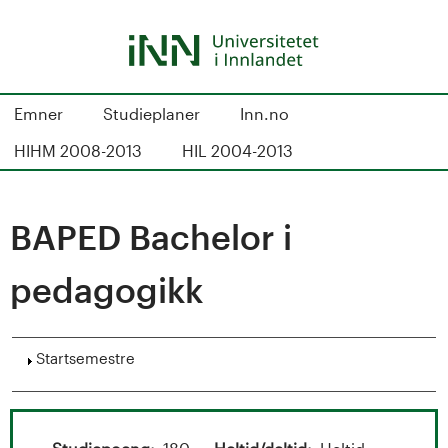
Hopp
til
hovedinnhold
S
Emner
Studieplaner
Inn.no
t
HIHM 2008-2013
HIL 2004-2013
u
d
BAPED Bachelor i
i
pedagogikk
e
k
Vis
Startsemestre
a