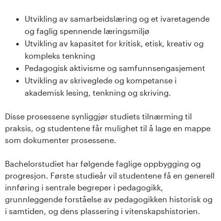
s
Utvikling av samarbeidslæring og et ivaretagende
i
og faglig spennende læringsmiljø
Utvikling av kapasitet for kritisk, etisk, kreativ og
t
kompleks tenkning
Pedagogisk aktivisme og samfunnsengasjement
e
Utvikling av skriveglede og kompetanse i
t
akademisk lesing, tenkning og skriving.
e
Disse prosessene synliggjør studiets tilnærming til
praksis, og studentene får mulighet til å lage en mappe
t
som dokumenter prosessene.
i
Bachelorstudiet har følgende faglige oppbygging og
progresjon. Første studieår vil studentene få en generell
I
innføring i sentrale begreper i pedagogikk,
n
grunnleggende forståelse av pedagogikken historisk og
i samtiden, og dens plassering i vitenskapshistorien.