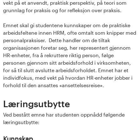
vekt på et anvendt, praktisk perspektiv, på teori som
s
grunnlag for praksis og for refleksjon over praksis.
i
Emnet skal gi studentene kunnskaper om de praktiske
t
arbeidsfeltene innen HRM, ofte omtalt som knipper med
personalpraksiser. Dette handler om de tiltak
e
organisasjonen foretar seg, her representert gjennom
HR-enheter, fra å rekruttere riktig person, følge
t
personen gjennom sitt arbeidsforhold i virksomheten,
for så til slutt avslutte arbeidsforholdet. Emnet har et
e
individfokus, med vekt på hvordan HR-enheter jobber i
t
forhold til den ansattes «ansettelsesreise».
i
Læringsutbytte
I
Ved bestått emne har studenten oppnådd følgende
læringsutbytte:
n
Kunnskap