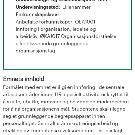
t
Undervisningssted
Lillehammer
a
Forkunnskapskrav
Anbefalte forkunnskaper: OLA1001
l
Innføring i organisasjon, ledelse og
o
arbeidsliv, ØKA1017 Organisasjonsforståelse
eller tilsvarende grunnleggende
g
organisasjonsfag.
U
n
Emnets innhold
Formålet med emnet er å gi en innføring i de sentrale
i
arbeidsområder innen HR, spesielt aktiviteter knyttet til
v
å skaffe, utvikle, motivere og belønne og medarbeidere
for å nå organisasjonens mål. Studentene skal tilegne
e
seg et grunnleggende begrepsapparat innen
personalfaget. Sentralt står rekrutteringsarbeid og
r
utvikling av kompetanse i virksomheten. Det blir lagt