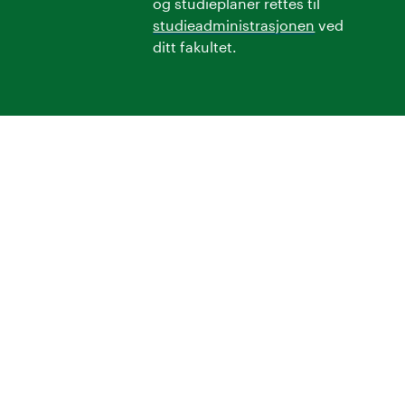
og studieplaner rettes til
studieadministrasjonen
ved
ditt fakultet.