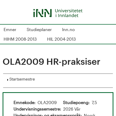
Hopp
til
hovedinnhold
S
Emner
Studieplaner
Inn.no
t
HIHM 2008-2013
HIL 2004-2013
u
d
OLA2009 HR-praksiser
i
Vis
Startsemestre
e
k
a
Emnekode
OLA2009
Studiepoeng
7,5
Undervisningssemestre
2026 Vår
Undervisnings- og eksamensspråk
Norsk