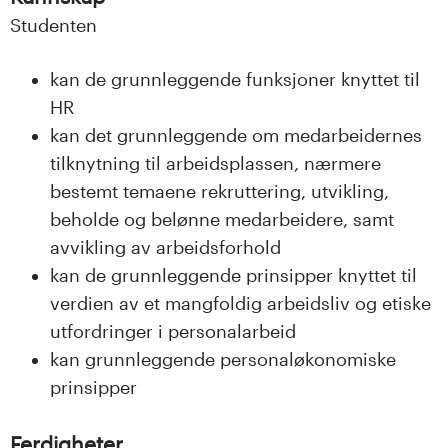
n
Studenten
l
kan de grunnleggende funksjoner knyttet til
a
HR
n
kan det grunnleggende om medarbeidernes
tilknytning til arbeidsplassen, nærmere
d
bestemt temaene rekruttering, utvikling,
e
beholde og belønne medarbeidere, samt
avvikling av arbeidsforhold
t
kan de grunnleggende prinsipper knyttet til
verdien av et mangfoldig arbeidsliv og etiske
utfordringer i personalarbeid
kan grunnleggende personaløkonomiske
prinsipper
Ferdigheter