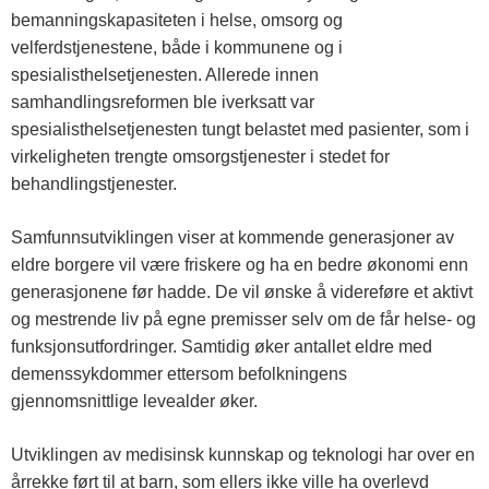
bemanningskapasiteten i helse, omsorg og
t
velferdstjenestene, både i kommunene og i
spesialisthelsetjenesten. Allerede innen
e
samhandlingsreformen ble iverksatt var
spesialisthelsetjenesten tungt belastet med pasienter, som i
l
virkeligheten trengte omsorgstjenester i stedet for
behandlingstjenester.
e
Samfunnsutviklingen viser at kommende generasjoner av
eldre borgere vil være friskere og ha en bedre økonomi enn
m
generasjonene før hadde. De vil ønske å videreføre et aktivt
og mestrende liv på egne premisser selv om de får helse- og
a
funksjonsutfordringer. Samtidig øker antallet eldre med
demenssykdommer ettersom befolkningens
gjennomsnittlige levealder øker.
r
Utviklingen av medisinsk kunnskap og teknologi har over en
k
årrekke ført til at barn, som ellers ikke ville ha overlevd