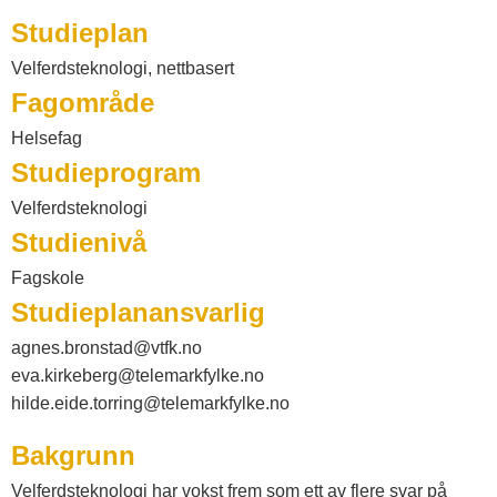
a
Studieplan
t
Velferdsteknologi, nettbasert
Fagområde
a
Helsefag
Studieprogram
l
Velferdsteknologi
Studienivå
o
Fagskole
Studieplanansvarlig
g
agnes.bronstad@vtfk.no
V
eva.kirkeberg@telemarkfylke.no
hilde.eide.torring@telemarkfylke.no
e
Bakgrunn
Velferdsteknologi har vokst frem som ett av flere svar på