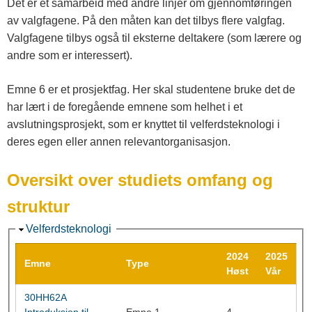
Det er et samarbeid med andre linjer om gjennomføringen
av valgfagene. På den måten kan det tilbys flere valgfag.
Valgfagene tilbys også til eksterne deltakere (som lærere og
andre som er interessert).
Emne 6 er et prosjektfag. Her skal studentene bruke det de
har lært i de foregående emnene som helhet i et
avslutningsprosjekt, som er knyttet til velferdsteknologi i
deres egen eller annen relevantorganisasjon.
Oversikt over studiets omfang og
struktur
S
Velferdsteknologi
k
2024
2025
j
Emne
Type
Høst
Vår
u
30HH62A
l