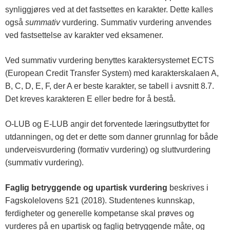
synliggjøres ved at det fastsettes en karakter. Dette kalles
også
summativ
vurdering. Summativ vurdering anvendes
ved fastsettelse av karakter ved eksamener.
Ved summativ vurdering benyttes karaktersystemet ECTS
(European Credit Transfer System) med karakterskalaen A,
B, C, D, E, F, der A er beste karakter, se tabell i avsnitt 8.7.
Det kreves karakteren E eller bedre for å bestå.
O-LUB og E-LUB angir det forventede læringsutbyttet for
utdanningen, og det er dette som danner grunnlag for både
underveisvurdering (formativ vurdering) og sluttvurdering
(summativ vurdering).
Faglig betryggende og upartisk vurdering
beskrives i
Fagskolelovens §21 (2018). Studentenes kunnskap,
ferdigheter og generelle kompetanse skal prøves og
vurderes på en upartisk og faglig betryggende måte, og