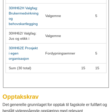
30HH62H Valgfag:
Brukermedvirkning
Valgemne
5
og
behovskartlegging
30HH62I Valgfag:
Valgemne
Jus og etikk i
30HH62E Prosjekt
i egen
Fordypningsemner
5
organisasjon
Sum (30 total)
15
15
Opptakskrav
Det generelle grunnlaget for opptak til fagskole er fullført og
bestått videregående opplæring med relevant