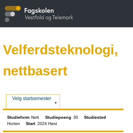
Hopp
S
til
hovedinnhold
t
u
Velferdsteknologi,
d
nettbasert
i
e
V
Velg startsemester
i
k
s
Studieform
Nett
Studiepoeng
30
Studiested
Horten
Start
2024 Høst