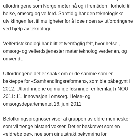
s
utfordringene som Norge møter nå og i fremtiden i forhold til
helse, omsorg og velferd. Samtidig har den teknologiske
t
utviklingen ført til muligheter for å løse noen av utfordringene
ved hjelp av teknologi.
f
Velferdsteknologi har blitt et tverrfaglig felt, hvor helse-,
omsorg- og velferdstjenester møter teknologiverdenen, og
o
omvendt.
l
Utfordringene det er snakk om er de samme som er
bakteppe for «Samhandlingsreformen», som ble påbegynt i
2012. Utfordringene og mulige løsninger er fremlagt i NOU
d
2011: 11. Innovasjon i omsorg. Helse- og
omsorgsdepartementet 16. juni 2011.
o
Befolkningsprognoser viser at gruppen av eldre mennesker
g
som vil trenge bistand vokser. Det er beskrevet som en
«eldrebølge», noe som gir utstrakt bekymring for