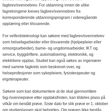
fagbrev/svennebrev. For utdanning innen de ulike
fagretningene kreves fagbrev/svennebrev fra
korresponderende utdanningsprogram i videregående
opplæring eller tilsvarende.
For velferdsteknologi kan søkere med fagbrev/svennebrev
som helsefagarbeider eller tilsvarende (hjelpepleier eller
omsorgsarbeider), barne- og ungdomsarbeider, IKT og
service, byggdriftere, automatisering, elektronikk, og
elektrikere opptas. Studiet kan også søkes av ingeniører
med samme fagkrets som beskrevet over, og
helseprofesjoner som sykepleiere, fysioterapeuter og
ergoterapeuter.
Søkere som kan dokumentere at de skal gjennomføre
fag-/svenneprøve etter opptaksfristen, kan tildeles plass på
vilkår om bestått prøve. Siste dato for slik prøve er 1. oktober
om studieplassen skal beholdes. Om prøven ikke bestås,