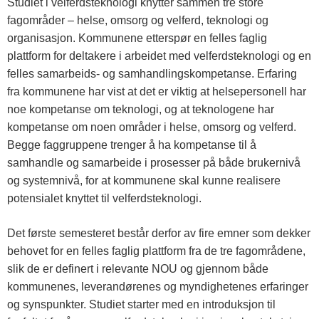
Studiet i velferdsteknologi knytter sammen tre store
fagområder – helse, omsorg og velferd, teknologi og
organisasjon. Kommunene etterspør en felles faglig
plattform for deltakere i arbeidet med velferdsteknologi og en
felles samarbeids- og samhandlingskompetanse. Erfaring
fra kommunene har vist at det er viktig at helsepersonell har
noe kompetanse om teknologi, og at teknologene har
kompetanse om noen områder i helse, omsorg og velferd.
Begge faggruppene trenger å ha kompetanse til å
samhandle og samarbeide i prosesser på både brukernivå
og systemnivå, for at kommunene skal kunne realisere
potensialet knyttet til velferdsteknologi.
Det første semesteret består derfor av fire emner som dekker
behovet for en felles faglig plattform fra de tre fagområdene,
slik de er definert i relevante NOU og gjennom både
kommunenes, leverandørenes og myndighetenes erfaringer
og synspunkter. Studiet starter med en introduksjon til