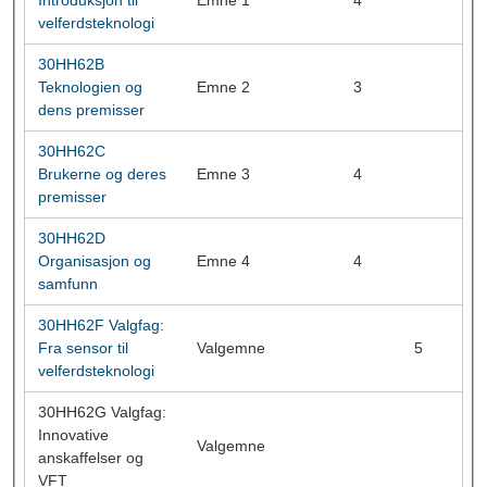
Introduksjon til
Emne 1
4
velferdsteknologi
30HH62B
Teknologien og
Emne 2
3
dens premisser
30HH62C
Brukerne og deres
Emne 3
4
premisser
30HH62D
Organisasjon og
Emne 4
4
samfunn
30HH62F Valgfag:
Fra sensor til
Valgemne
5
velferdsteknologi
30HH62G Valgfag:
Innovative
Valgemne
anskaffelser og
VFT