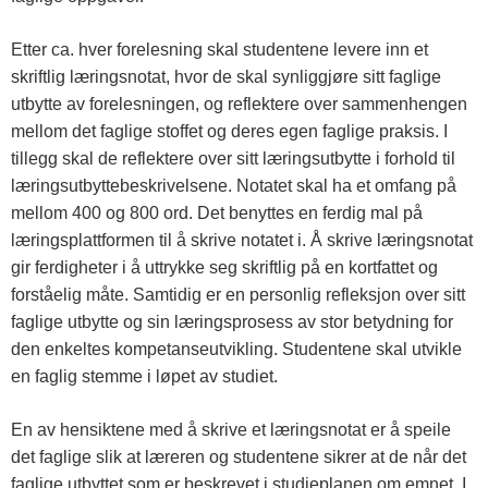
Etter ca. hver forelesning skal studentene levere inn et
skriftlig læringsnotat, hvor de skal synliggjøre sitt faglige
utbytte av forelesningen, og reflektere over sammenhengen
mellom det faglige stoffet og deres egen faglige praksis. I
tillegg skal de reflektere over sitt læringsutbytte i forhold til
læringsutbyttebeskrivelsene. Notatet skal ha et omfang på
mellom 400 og 800 ord. Det benyttes en ferdig mal på
læringsplattformen til å skrive notatet i. Å skrive læringsnotat
gir ferdigheter i å uttrykke seg skriftlig på en kortfattet og
forståelig måte. Samtidig er en personlig refleksjon over sitt
faglige utbytte og sin læringsprosess av stor betydning for
den enkeltes kompetanseutvikling. Studentene skal utvikle
en faglig stemme i løpet av studiet.
En av hensiktene med å skrive et læringsnotat er å speile
det faglige slik at læreren og studentene sikrer at de når det
faglige utbyttet som er beskrevet i studieplanen om emnet. I