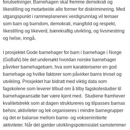
forutsetninger. Barnehagen skal fremme demokrati og
likestilling og motarbeide alle former for diskriminering. Med
utgangspunkt i rammeplanenes verdigrunnlag vil temaer
som barn og barndom, demokrati, mangfold og respekt,
likestilling og likeverd, bærekraftig utvikling, og livsmestring
og helse, inngå.
I prosjektet Gode barnehager for barn i barnehage i Norge
(GoBaN) ble det undersøkt hvordan norske barnehager
påvirker barnehagebarn, hva som karakteriserer en god
barnehage og hvilke faktorer som påvirker barns trivsel og
utvikling. Prosjektet har bidratt med viktig data som
fagskolene som leverer tilbud om å tilby fagskolestudier til
barnehageansatte bør være kjent med. Studiene framhever
kvalitetstrekk som at dagen struktureres og tilpasses barnas
behov, aktiviteter og lek organiseres i mindre barnegrupper
og det er balanse mellom barne- og vokseninitierte
aktiviteter. Når det gjelder utviklingspotensialet samstemmer