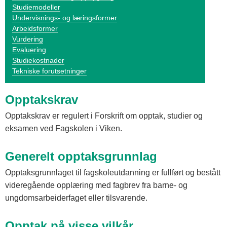
Studiemodeller
Undervisnings- og læringsformer
Arbeidsformer
Vurdering
Evaluering
Studiekostnader
Tekniske forutsetninger
Opptakskrav
Opptakskrav er regulert i Forskrift om opptak, studier og
eksamen ved Fagskolen i Viken.
Generelt opptaksgrunnlag
Opptaksgrunnlaget til fagskoleutdanning er fullført og bestått
videregående opplæring med fagbrev fra barne- og
ungdomsarbeiderfaget eller tilsvarende.
Opptak på visse vilkår