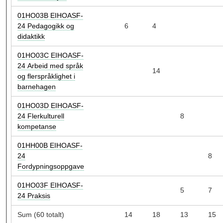
01HO03B EIHOASF-
24 Pedagogikk og
6
4
didaktikk
01HO03C EIHOASF-
24 Arbeid med språk
14
og flerspråklighet i
barnehagen
01HO03D EIHOASF-
24 Flerkulturell
8
kompetanse
01HH00B EIHOASF-
24
8
Fordypningsoppgave
01HO03F EIHOASF-
5
7
24 Praksis
Sum (60 totalt)
14
18
13
15