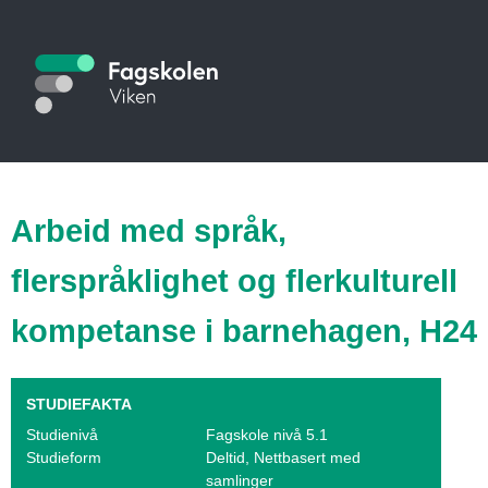
Hopp
til
S
hovedinnhold
t
u
d
i
Arbeid med språk,
e
flerspråklighet og flerkulturell
k
kompetanse i barnehagen, H24
a
t
STUDIEFAKTA
a
Studienivå
Fagskole nivå 5.1
l
Studieform
Deltid, Nettbasert med
samlinger