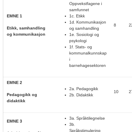
Oppvekstfagene i
samfunnet
EMNE 1
1c. Etikk
1d. Kommunikasjon
8
2
Etikk, samhandling
og samhandling
og kommunikasjon
1e. Sosiologi og
psykologi
1f. Stats- og
kommunalkunnskap
i
barnehagesektoren
EMNE 2
2a. Pedagogikk
10
2
Pedagogikk og
2b. Didaktikk
didaktikk
3a. Språktilegnelse
EMNE 3
3b.
Språkstimulering