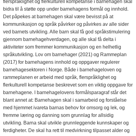
flerspråklighet og flerkulturell kompetanse i barnehagen skal
bidra til å støtte opp under barnehagens formål og innhold.
Det påpekes at barnehagen skal være bevisst på at
kommunikasjon og språk påvirker og påvirkes av alle sider
ved barnets utvikling. Alle barn skal få god språkstimulering
gjennom barnehagehverdagen, og alle skal få delta i
aktiviteter som fremmer kommunikasjon og en helhetlig
språkutvikling. Lov om barnehager (2021) og Rammeplan
(2017) for barnehagens innhold og oppgaver regulerer
barnehagesektoren i Norge. Både i barnehageloven og
rammeplanen er arbeid med språk, flerspråklighet og
flerkulturell kompetanse beskrevet som en viktig oppgave for
barnehagene. I barnehagelovens formålsparagraf står det
blant annet at: Barnehagen skal i samarbeid og forståelse
med hjemmet ivareta barnas behov for omsorg og lek, og
fremme læring og danning som grunnlag for allsidig
utvikling. Barna skal utvikle grunnleggende kunnskaper og
ferdigheter. De skal ha rett til medvirkning tilpasset alder og