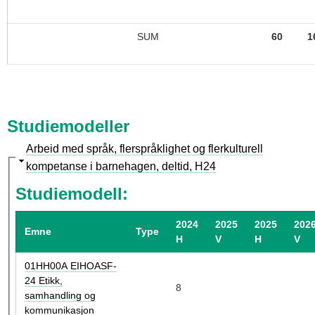
SUM
60
1
Studiemodeller
S
Arbeid med språk, flerspråklighet og flerkulturell
k
kompetanse i barnehagen, deltid, H24
j
Studiemodell:
u
l
2024
2025
2025
202
Emne
Type
H
V
H
V
01HH00A EIHOASF-
24 Etikk,
8
samhandling og
kommunikasjon