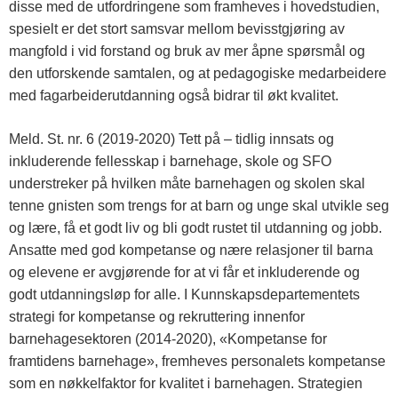
disse med de utfordringene som framheves i hovedstudien,
spesielt er det stort samsvar mellom bevisstgjøring av
mangfold i vid forstand og bruk av mer åpne spørsmål og
den utforskende samtalen, og at pedagogiske medarbeidere
med fagarbeiderutdanning også bidrar til økt kvalitet.
Meld. St. nr. 6 (2019-2020) Tett på – tidlig innsats og
inkluderende fellesskap i barnehage, skole og SFO
understreker på hvilken måte barnehagen og skolen skal
tenne gnisten som trengs for at barn og unge skal utvikle seg
og lære, få et godt liv og bli godt rustet til utdanning og jobb.
Ansatte med god kompetanse og nære relasjoner til barna
og elevene er avgjørende for at vi får et inkluderende og
godt utdanningsløp for alle. I Kunnskapsdepartementets
strategi for kompetanse og rekruttering innenfor
barnehagesektoren (2014-2020), «Kompetanse for
framtidens barnehage», fremheves personalets kompetanse
som en nøkkelfaktor for kvalitet i barnehagen. Strategien