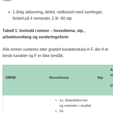
1-årlig utdanning, deltid, nettbasert med samlinger,
fordelt på 4 semester, 2 år -60 stp.
Tabell 1: Innhold i emner – hovedtema, stp.,
arbeidsomfang og vurderingsform
Alle emner vurderes etter gradert karakterskala A-F, der A er
beste karakter og F er ikke bestått.
A
m
EMNE
Hovedtema
Stp
.
(
1a. Arbeidsformer
og metoder i studiet
1b.