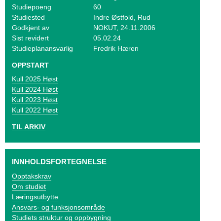
o
Studiepoeng
60
Studiested
Indre Østfold, Rud
g
Godkjent av
NOKUT, 24.11.2006
V
Sist revidert
05.02.24
Studieplanansvarlig
Fredrik Hæren
i
OPPSTART
k
2025 Høst
2024 Høst
e
2023 Høst
2022 Høst
n
TIL ARKIV
INNHOLDSFORTEGNELSE
Opptakskrav
Om studiet
Læringsutbytte
Ansvars- og funksjonsområde
Studiets struktur og oppbygning