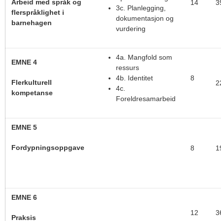
Arbeid med språk og
14
3
3c. Planlegging,
flerspråklighet i
dokumentasjon og
barnehagen
vurdering
4a. Mangfold som
EMNE 4
ressurs
4b. Identitet
8
Flerkulturell
2
4c.
kompetanse
Foreldresamarbeid
EMNE 5
Fordypningsoppgave
8
1
EMNE 6
12
3
Praksis