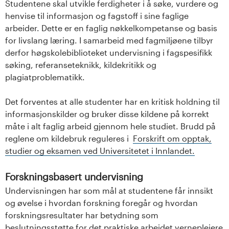
Studentene skal utvikle ferdigheter i å søke, vurdere og
henvise til informasjon og fagstoff i sine faglige
arbeider. Dette er en faglig nøkkelkompetanse og basis
for livslang læring. I samarbeid med fagmiljøene tilbyr
derfor høgskolebiblioteket undervisning i fagspesifikk
søking, referanseteknikk, kildekritikk og
plagiatproblematikk.
Det forventes at alle studenter har en kritisk holdning til
informasjonskilder og bruker disse kildene på korrekt
måte i alt faglig arbeid gjennom hele studiet. Brudd på
reglene om kildebruk reguleres i
Forskrift om opptak,
studier og eksamen ved Universitetet i Innlandet.
Forskningsbasert undervisning
Undervisningen har som mål at studentene får innsikt
og øvelse i hvordan forskning foregår og hvordan
forskningsresultater har betydning som
beslutningsstøtte for det praktiske arbeidet vernepleiere