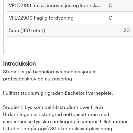
n
VPLD2108 Sosial innovasjon og kunnskapsbasert praksi
O
l
VPLD2900 Faglig fordypning
O
a
Sum (180 totalt)
20
n
d
e
Introduksjon
Studiet er på bachelornivå med nasjonale
t
profesjonskrav og autorisering.
Fullført studium gir graden Bachelor i vernepleie.
Studiet tilbys som deltidsstudium over fire år.
Utdanningen er i stor grad nettbasert men med
semestervise fysiske samlinger på campus Lillehammer.
I studiet inngår også 30 uker praksisutplassering.