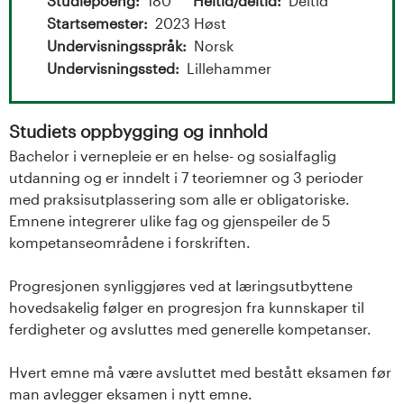
t
Studiepoeng
180
Heltid/deltid
Deltid
Startsemester
2023 Høst
a
Undervisningsspråk
Norsk
l
Undervisningssted
Lillehammer
o
Studiets oppbygging og innhold
g
Bachelor i vernepleie er en helse- og sosialfaglig
utdanning og er inndelt i 7 teoriemner og 3 perioder
U
med praksisutplassering som alle er obligatoriske.
Emnene integrerer ulike fag og gjenspeiler de 5
n
kompetanseområdene i forskriften.
i
Progresjonen synliggjøres ved at læringsutbyttene
v
hovedsakelig følger en progresjon fra kunnskaper til
ferdigheter og avsluttes med generelle kompetanser.
e
Hvert emne må være avsluttet med bestått eksamen før
r
man avlegger eksamen i nytt emne.