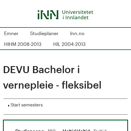
Skip
to
main
content
S
Emner
Studieplaner
Inn.no
t
HIHM 2008-2013
HIL 2004-2013
u
d
DEVU Bachelor i
i
vernepleie - fleksibel
e
k
Show
Start semesters
a