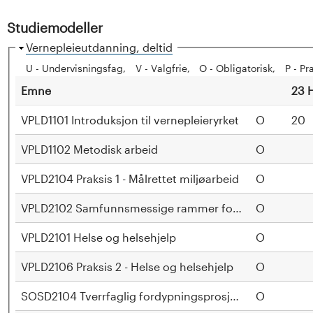
s
Studiemodeller
i
H
Vernepleieutdanning, deltid
i
U - Undervisningsfag
V - Valgfrie
O - Obligatorisk
P - Pr
t
d
Emne
23 
e
e
VPLD1101 Introduksjon til vernepleieryrket
O
20
t
VPLD1102 Metodisk arbeid
O
e
VPLD2104 Praksis 1 - Målrettet miljøarbeid
O
t
VPLD2102 Samfunnsmessige rammer for vernepleiefagl
O
i
VPLD2101 Helse og helsehjelp
O
I
VPLD2106 Praksis 2 - Helse og helsehjelp
O
n
SOSD2104 Tverrfaglig fordypningsprosjekt
O