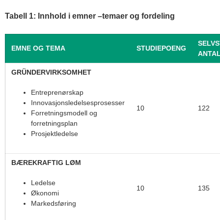
Tabell 1: Innhold i emner –temaer og fordeling
SELVS
EMNE OG TEMA
STUDIEPOENG
ANTAL
GRÜNDERVIRKSOMHET
Entreprenørskap
Innovasjonsledelsesprosesser
10
122
Forretningsmodell og
forretningsplan
Prosjektledelse
BÆREKRAFTIG LØM
Ledelse
10
135
Økonomi
Markedsføring