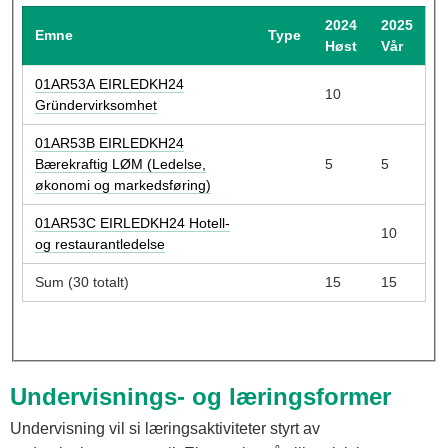
u
2024
2025
Emne
Type
l
Høst
Vår
01AR53A EIRLEDKH24
10
Gründervirksomhet
01AR53B EIRLEDKH24
Bærekraftig LØM (Ledelse,
5
5
økonomi og markedsføring)
01AR53C EIRLEDKH24 Hotell-
10
og restaurantledelse
Sum (30 totalt)
15
15
Undervisnings- og læringsformer
Undervisning vil si læringsaktiviteter styrt av