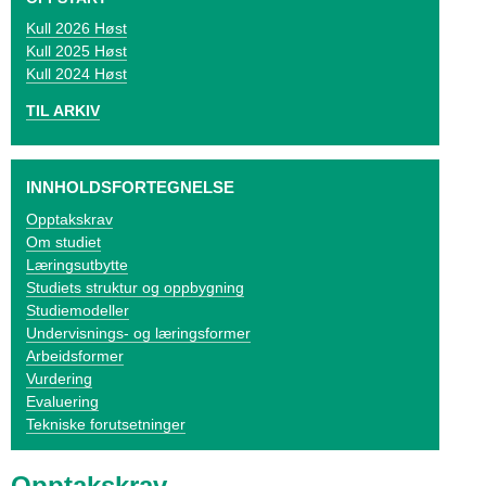
o
2026 Høst
g
2025 Høst
2024 Høst
V
TIL ARKIV
i
k
INNHOLDSFORTEGNELSE
e
Opptakskrav
Om studiet
n
Læringsutbytte
Studiets struktur og oppbygning
Studiemodeller
Undervisnings- og læringsformer
Arbeidsformer
Vurdering
Evaluering
Tekniske forutsetninger
Opptakskrav