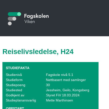
Hopp
til
S
hovedinnhold
t
u
d
i
Reiselivsledelse, H24
e
k
STUDIEFAKTA
a
Studienivå
Fagskole nivå 5.1
Studieform
Nettbasert med samlinger
t
Studiepoeng
30
Studiested
Jessheim, Geilo, Kongsberg
a
Godkjent av
Styret FiV 18.03.2024
Studieplanansvarlig
Mette Marthinsen
l
OPPSTART