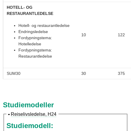
HOTELL- OG
RESTAURANTLEDELSE
Hotell- og restaurantledelse
Endringsledelse
10
122
Fordypningstema:
Hotelledelse
Fordypningstema:
Restaurantledelse
SUM30
30
375
Studiemodeller
S
Reiselivsledelse, H24
k
Studiemodell:
j