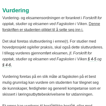
Vurdering
Vurdering- og eksamensordningen er forankret i
Forskrift for
opptak, studier og eksamen ved Fagskolen i Viken
.
Denne
forskriften er studenten pliktet til å sette seg inn i.
Det skal foretas sluttvurdering i emne(r). For studier med
hovedprosjekt og/eller praksis, skal også dette sluttvurderes.
I tillegg vurderes gjennomført eksamen, jf.
Forskrift for
opptak, studier og eksamen ved Fagskolen i Viken
§ 4-5
og
§ 4-6
.
Vurdering foretas på en slik måte at fagskolen på et best
mulig grunnlag kan vurdere om studenten har tilegnet seg
de kunnskaper, ferdigheter og generell kompetanse som er
skissert i læringsutbyttebeskrivelsene for utdanningen.
Et emne kan vurderes til bestått/ikke bestått, eller med