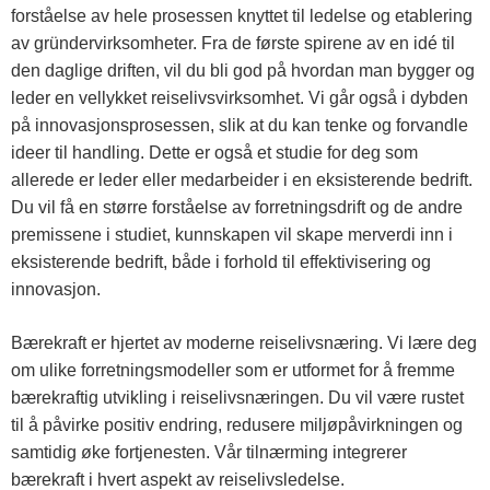
forståelse av hele prosessen knyttet til ledelse og etablering
av gründervirksomheter. Fra de første spirene av en idé til
den daglige driften, vil du bli god på hvordan man bygger og
leder en vellykket reiselivsvirksomhet. Vi går også i dybden
på innovasjonsprosessen, slik at du kan tenke og forvandle
ideer til handling. Dette er også et studie for deg som
allerede er leder eller medarbeider i en eksisterende bedrift.
Du vil få en større forståelse av forretningsdrift og de andre
premissene i studiet, kunnskapen vil skape merverdi inn i
eksisterende bedrift, både i forhold til effektivisering og
innovasjon.
Bærekraft er hjertet av moderne reiselivsnæring. Vi lære deg
om ulike forretningsmodeller som er utformet for å fremme
bærekraftig utvikling i reiselivsnæringen. Du vil være rustet
til å påvirke positiv endring, redusere miljøpåvirkningen og
samtidig øke fortjenesten. Vår tilnærming integrerer
bærekraft i hvert aspekt av reiselivsledelse.