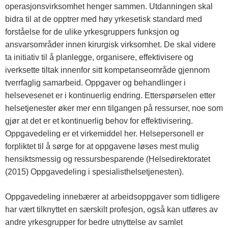
operasjonsvirksomhet henger sammen. Utdanningen skal
bidra til at de opptrer med høy yrkesetisk standard med
forståelse for de ulike yrkesgruppers funksjon og
ansvarsområder innen kirurgisk virksomhet. De skal videre
ta initiativ til å planlegge, organisere, effektivisere og
iverksette tiltak innenfor sitt kompetanseområde gjennom
tverrfaglig samarbeid. Oppgaver og behandlinger i
helsevesenet er i kontinuerlig endring. Etterspørselen etter
helsetjenester øker mer enn tilgangen på ressurser, noe som
gjør at det er et kontinuerlig behov for effektivisering.
Oppgavedeling er et virkemiddel her. Helsepersonell er
forpliktet til å sørge for at oppgavene løses mest mulig
hensiktsmessig og ressursbesparende (Helsedirektoratet
(2015) Oppgavedeling i spesialisthelsetjenesten).
Oppgavedeling innebærer at arbeidsoppgaver som tidligere
har vært tilknyttet en særskilt profesjon, også kan utføres av
andre yrkesgrupper for bedre utnyttelse av samlet