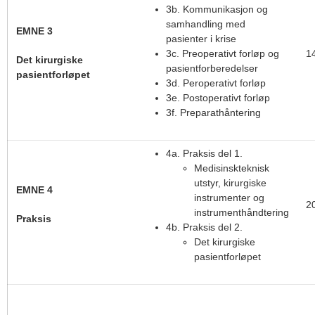
3b. Kommunikasjon og
samhandling med
EMNE 3
pasienter i krise
3c. Preoperativt forløp og
1
Det kirurgiske
pasientforberedelser
pasientforløpet
3d. Peroperativt forløp
3e. Postoperativt forløp
3f. Preparathåntering
4a. Praksis del 1.
Medisinskteknisk
utstyr, kirurgiske
EMNE 4
instrumenter og
2
instrumenthåndtering
Praksis
4b. Praksis del 2.
Det kirurgiske
pasientforløpet