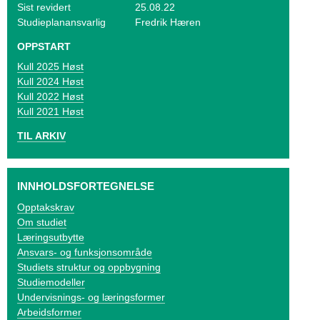
o
Sist revidert
25.08.22
Studieplanansvarlig
Fredrik Hæren
g
OPPSTART
V
2025 Høst
i
2024 Høst
2022 Høst
k
2021 Høst
e
TIL ARKIV
n
INNHOLDSFORTEGNELSE
Opptakskrav
Om studiet
Læringsutbytte
Ansvars- og funksjonsområde
Studiets struktur og oppbygning
Studiemodeller
Undervisnings- og læringsformer
Arbeidsformer