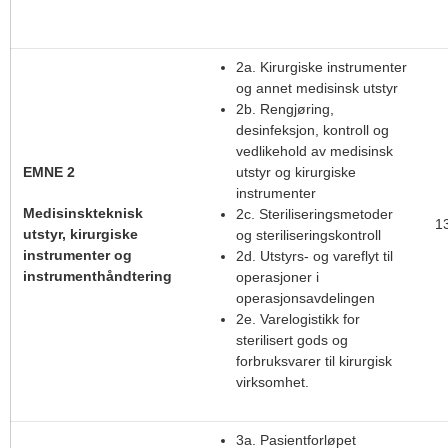
2a. Kirurgiske instrumenter
og annet medisinsk utstyr
2b. Rengjøring,
desinfeksjon, kontroll og
vedlikehold av medisinsk
EMNE 2
utstyr og kirurgiske
instrumenter
Medisinskteknisk
2c. Steriliseringsmetoder
1
utstyr, kirurgiske
og steriliseringskontroll
instrumenter og
2d. Utstyrs- og vareflyt til
instrumenthåndtering
operasjoner i
operasjonsavdelingen
2e. Varelogistikk for
sterilisert gods og
forbruksvarer til kirurgisk
virksomhet.
3a. Pasientforløpet