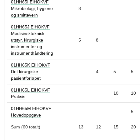
01HH65I EIHOKVF
Mikrobiologi, hygiene
8
og smittevern
01HH65J EIHOKVF
Medisinskteknisk
utstyr, kirurgiske
5
8
instrumenter og
instrumenthåndtering
01HH65K EIHOKVF
Det kirurgiske
4
5
5
pasientforløpet
01HH65L EIHOKVF
10
10
Praksis
01HH65M EIHOKVF
5
Hovedoppgave
Sum (60 totalt)
13
12
15
20