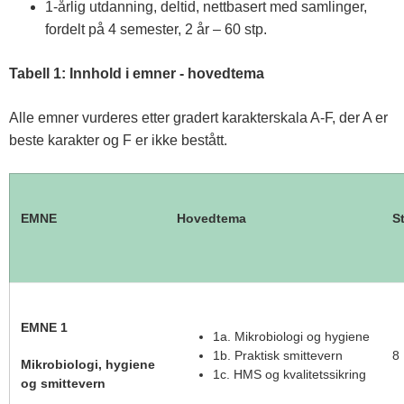
1-årlig utdanning, deltid, nettbasert med samlinger,
fordelt på 4 semester, 2 år – 60 stp.
Tabell 1: Innhold i emner - hovedtema
Alle emner vurderes etter gradert karakterskala A-F, der A er
beste karakter og F er ikke bestått.
EMNE
Hovedtema
S
EMNE 1
1a. Mikrobiologi og hygiene
1b. Praktisk smittevern
8
Mikrobiologi, hygiene
1c. HMS og kvalitetssikring
og smittevern