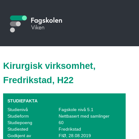
Hopp
til
S
hovedinnhold
t
u
d
i
Kirurgisk virksomhet,
e
Fredrikstad, H22
k
a
STUDIEFAKTA
t
Studienivå
Fagskole nivå 5.1
Studieform
Nettbasert med samlinger
a
Studiepoeng
60
l
Studiested
Fredrikstad
Godkjent av
FIØ, 28.08.2019