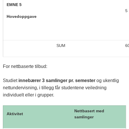
EMNE 5
5
Hovedoppgave
SUM
6
For nettbaserte tilbud:
Studiet
innebærer 3 samlinger pr. semester
og ukentlig
nettundervisning, i tillegg får studentene veiledning
individuelt eller i grupper.
Nettbasert med
Aktivitet
samlinger