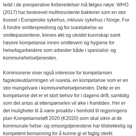
ledd i de preoperative forberedelser må følges nøye. WHO
(2017) har beskrevet multiresistente bakterier som en stor
trussel i Europeiske sykehus, inklusiv sykehus i Norge. For
å hindre smittespredning og for ivaretakelse av
smittepasientene, kreves økt og utvidet kunnskap samt
høyere kompetanse innen smittevern og hygiene for
helsefagarbeidere som arbeider både i spesialist- og
kommunehelsetjenesten.
Kommunene viser også interesse for kompetansen
fagskoleutdanningen vil ivareta, en kompetanse som er en
stor mangelvare i kommunehelsetjenesten. Dette er en
kompetanse det er et stort behov for i dagens drift, samtidig
som det antas at etterspørselen vil øke i framtiden. Her er
det muligheter til å være proaktiv i henhold til regjeringens
plan Kompetanseløft 2020 (K2020) som skal sikre at de
kommunale helse- og omsorgstjenestene har tilstrekkelig og
kompetent bemanning for å kunne gi et faglig sterkt