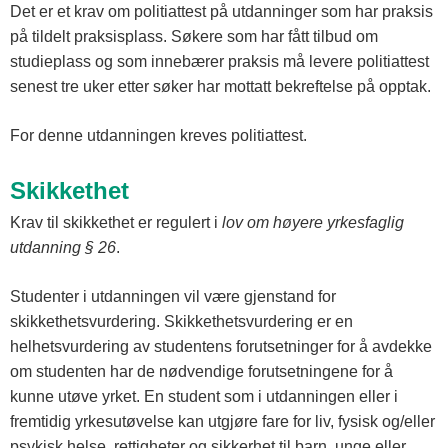
Det er et krav om politiattest på utdanninger som har praksis
på tildelt praksisplass. Søkere som har fått tilbud om
studieplass og som innebærer praksis må levere politiattest
senest tre uker etter søker har mottatt bekreftelse på opptak.
For denne utdanningen kreves politiattest.
Skikkethet
Krav til skikkethet er regulert i
lov om høyere yrkesfaglig
utdanning § 26
.
Studenter i utdanningen vil være gjenstand for
skikkethetsvurdering. Skikkethetsvurdering er en
helhetsvurdering av studentens forutsetninger for å avdekke
om studenten har de nødvendige forutsetningene for å
kunne utøve yrket. En student som i utdanningen eller i
fremtidig yrkesutøvelse kan utgjøre fare for liv, fysisk og/eller
psykisk helse, rettigheter og sikkerhet til barn, unge eller