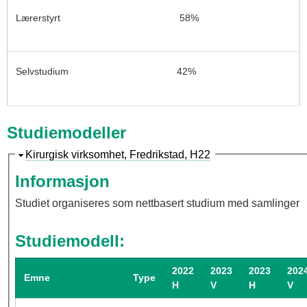
Lærerstyrt
58%
Selvstudium
42%
Studiemodeller
S
Kirurgisk virksomhet, Fredrikstad, H22
k
Informasjon
j
Studiet organiseres som nettbasert studium med samlinger
u
l
Studiemodell:
2022
2023
2023
202
Emne
Type
H
V
H
V