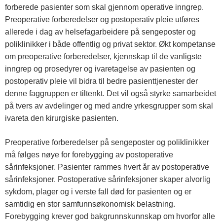
forberede pasienter som skal gjennom operative inngrep.
Preoperative forberedelser og postoperativ pleie utføres
allerede i dag av helsefagarbeidere på sengeposter og
poliklinikker i både offentlig og privat sektor. Økt kompetanse
om preoperative forberedelser, kjennskap til de vanligste
inngrep og prosedyrer og ivaretagelse av pasienten og
postoperativ pleie vil bidra til bedre pasienttjenester der
denne faggruppen er tiltenkt. Det vil også styrke samarbeidet
på tvers av avdelinger og med andre yrkesgrupper som skal
ivareta den kirurgiske pasienten.
Preoperative forberedelser på sengeposter og poliklinikker
må følges nøye for forebygging av postoperative
sårinfeksjoner. Pasienter rammes hvert år av postoperative
sårinfeksjoner. Postoperative sårinfeksjoner skaper alvorlig
sykdom, plager og i verste fall død for pasienten og er
samtidig en stor samfunnsøkonomisk belastning.
Forebygging krever god bakgrunnskunnskap om hvorfor alle