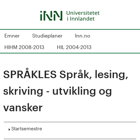
Hopp
til
hovedinnhold
S
Emner
Studieplaner
Inn.no
t
HIHM 2008-2013
HIL 2004-2013
u
d
SPRÅKLES Språk, lesing,
i
skriving - utvikling og
e
vansker
k
a
Vis
Startsemestre