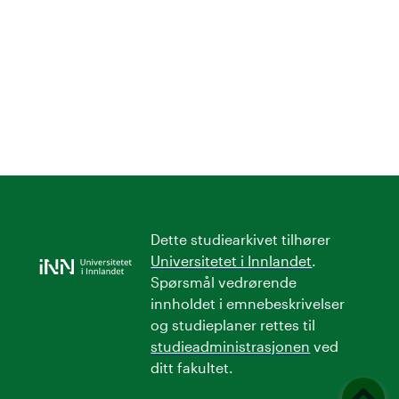
t
a
l
o
g
U
n
Dette studiearkivet tilhører
i
Universitetet i Innlandet
.
Spørsmål vedrørende
v
innholdet i emnebeskrivelser
og studieplaner rettes til
e
studieadministrasjonen
ved
ditt fakultet.
r