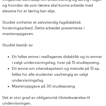
s
og hvordan de som lærere skal kunne arbeide med
elevene for at læring kan skje.
i
Studiet omfatter et selvstendig fagdidaktisk
t
forskningsarbeid. Dette arbeidet presenteres i
masteroppgaven.
e
t
Studiet består av
e
Ett felles emne i realfagenes didaktikk og to emner
i valgt undervisningsfag, hver på 15 studiepoeng.
t
Ett emne om vitenskapsteori og metode på 15 sp,
felles for alle studenter uavhengig av valgt
i
undervisningsfag
I
Masteroppgave på 30 studiepoeng
n
Det er stor grad av obligatorisk tilstedeværelse til
undervisningen.