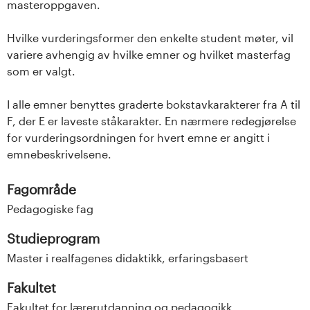
masteroppgaven.
Hvilke vurderingsformer den enkelte student møter, vil
variere avhengig av hvilke emner og hvilket masterfag
som er valgt.
I alle emner benyttes graderte bokstavkarakterer fra A til
F, der E er laveste ståkarakter. En nærmere redegjørelse
for vurderingsordningen for hvert emne er angitt i
emnebeskrivelsene.
Fagområde
Pedagogiske fag
Studieprogram
Master i realfagenes didaktikk, erfaringsbasert
Fakultet
Fakultet for lærerutdanning og pedagogikk