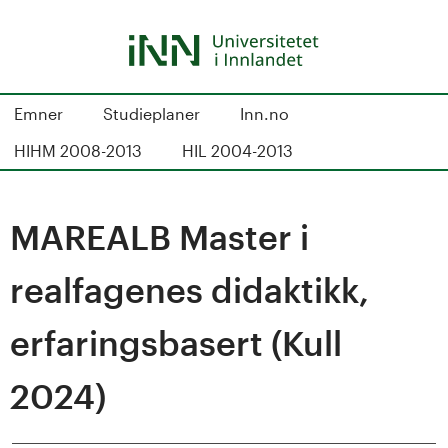
Hopp
til
hovedinnhold
S
Emner
Studieplaner
Inn.no
t
HIHM 2008-2013
HIL 2004-2013
u
d
MAREALB Master i
i
realfagenes didaktikk,
e
erfaringsbasert (Kull
k
2024)
a