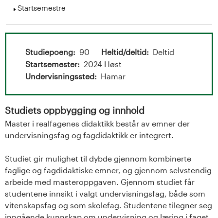
t
Vis
Startsemestre
a
l
Studiepoeng
90
Heltid/deltid
Deltid
o
Startsemester
2024 Høst
Undervisningssted
Hamar
g
U
Studiets oppbygging og innhold
n
Master i realfagenes didaktikk består av emner der
undervisningsfag og fagdidaktikk er integrert.
i
Studiet gir mulighet til dybde gjennom kombinerte
v
faglige og fagdidaktiske emner, og gjennom selvstendig
arbeide med masteroppgaven. Gjennom studiet får
e
studentene innsikt i valgt undervisningsfag, både som
r
vitenskapsfag og som skolefag. Studentene tilegner seg
inngående kunnskap om undervisning og læring i faget