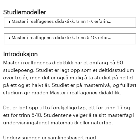
n
Studiemodeller
l
Vis
Master i realfagenes didaktikk, trinn 1-7, erfaringsbasert (Kull
a
Vis
Master i realfagenes didaktikk, trinn 5-10, erfaringsbasert (Ku
n
d
Introduksjon
Master i realfagenes didaktikk har et omfang på 90
e
studiepoeng. Studiet er lagt opp som et deltidsstudium
over tre år, men det er også mulig å ta studiet på heltid
t
på ett og et halvt år. Studiet er på masternivå, og fullført
studium gir graden Master i realfagenes didaktikk.
Det er lagt opp til to forskjellige løp, ett for trinn 1-7 og
ett for trinn 5-10. Studentene velger å ta sitt masterfag i
undervisningsfaget matematikk eller naturfag.
Undervisningen er samlingsbasert med