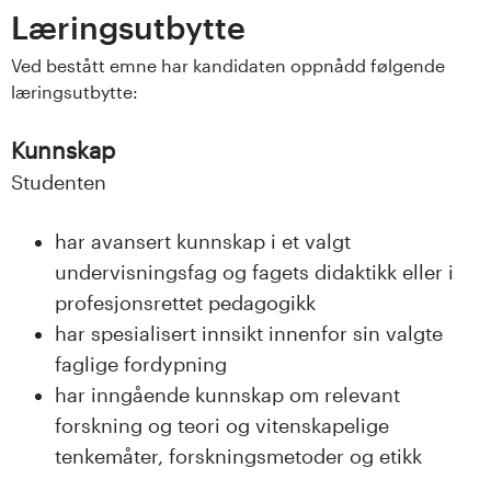
s
Læringsutbytte
i
Ved bestått emne har kandidaten oppnådd følgende
læringsutbytte:
t
Kunnskap
e
Studenten
t
har avansert kunnskap i et valgt
e
undervisningsfag og fagets didaktikk eller i
t
profesjonsrettet pedagogikk
har spesialisert innsikt innenfor sin valgte
i
faglige fordypning
I
har inngående kunnskap om relevant
forskning og teori og vitenskapelige
n
tenkemåter, forskningsmetoder og etikk