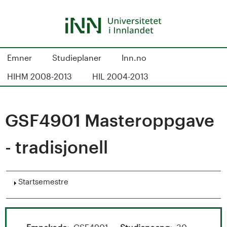
Hopp
til
hovedinnhold
S
Emner
Studieplaner
Inn.no
t
HIHM 2008-2013
HIL 2004-2013
u
d
GSF4901 Masteroppgave
i
- tradisjonell
e
k
Vis
Startsemestre
a