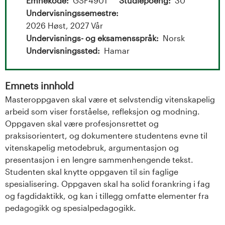
t
Emnekode
GSF4901
Studiepoeng
30
Undervisningssemestre
a
2026 Høst, 2027 Vår
l
Undervisnings- og eksamensspråk
Norsk
Undervisningssted
Hamar
o
g
Emnets innhold
Masteroppgaven skal være et selvstendig vitenskapelig
U
arbeid som viser forståelse, refleksjon og modning.
Oppgaven skal være profesjonsrettet og
n
praksisorientert, og dokumentere studentens evne til
i
vitenskapelig metodebruk, argumentasjon og
presentasjon i en lengre sammenhengende tekst.
v
Studenten skal knytte oppgaven til sin faglige
spesialisering. Oppgaven skal ha solid forankring i fag
e
og fagdidaktikk, og kan i tillegg omfatte elementer fra
pedagogikk og spesialpedagogikk.
r