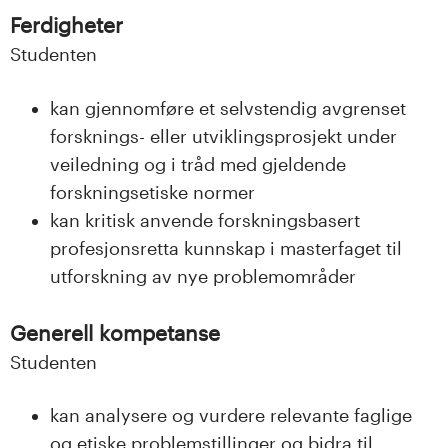
n
Ferdigheter
l
Studenten
a
kan gjennomføre et selvstendig avgrenset
n
forsknings- eller utviklingsprosjekt under
veiledning og i tråd med gjeldende
d
forskningsetiske normer
e
kan kritisk anvende forskningsbasert
profesjonsretta kunnskap i masterfaget til
t
utforskning av nye problemområder
Generell kompetanse
Studenten
kan analysere og vurdere relevante faglige
og etiske problemstillinger og bidra til