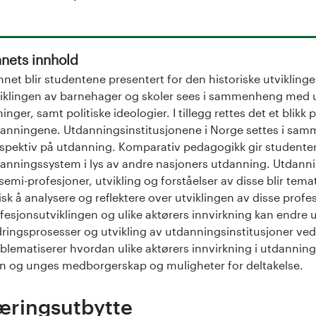
nets innhold
mnet blir studentene presentert for den historiske utvikling
iklingen av barnehager og skoler sees i sammenheng med uli
ninger, samt politiske ideologier. I tillegg rettes det et blikk
anningene. Utdanningsinstitusjonene i Norge settes i sa
spektiv på utdanning. Komparativ pedagogikk gir studentene
anningssystem i lys av andre nasjoners utdanning. Utdanning
semi-profesjoner, utvikling og forståelser av disse blir temat
tisk å analysere og reflektere over utviklingen av disse pro
fesjonsutviklingen og ulike aktørers innvirkning kan endre 
ringsprosesser og utvikling av utdanningsinstitusjoner ved
blematiserer hvordan ulike aktørers innvirkning i utdannin
n og unges medborgerskap og muligheter for deltakelse.
æringsutbytte