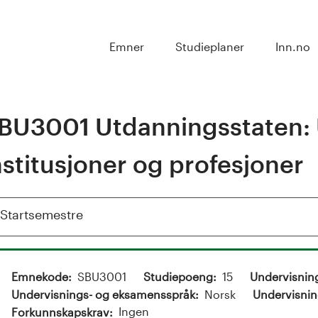
Emner
Studieplaner
Inn.no
BU3001 Utdanningsstaten: U
nstitusjoner og profesjoner
Vis
Startsemestre
Emnekode
SBU3001
Studiepoeng
15
Undervisnin
Undervisnings- og eksamensspråk
Norsk
Undervisnin
Ingen
Forkunnskapskrav