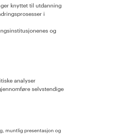
nger knyttet til utdanning
ndringsprosesser i
ningsinstitusjonenes og
tiske analyser
 gjennomføre selvstendige
ng, muntlig presentasjon og