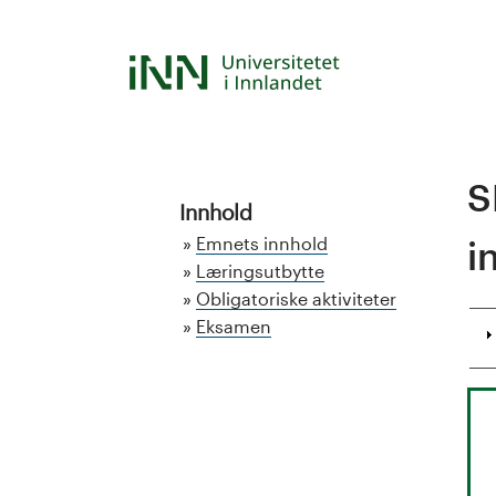
Hopp
til
S
hovedinnhold
t
u
S
d
Innhold
Emnets innhold
i
i
Læringsutbytte
Obligatoriske aktiviteter
e
Eksamen
k
a
t