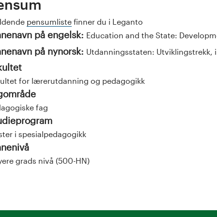
ensum
eldende
pensumliste
finner du i Leganto
nenavn på engelsk:
Education and the State: Developme
nenavn på nynorsk:
Utdanningsstaten: Utviklingstrekk, 
kultet
ultet for lærerutdanning og pedagogikk
gområde
agogiske fag
udieprogram
ter i spesialpedagogikk
nenivå
ere grads nivå (500-HN)