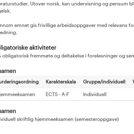
teraturstudier. Utover norsk, kan undervisning og pensum bl
gelsk.
nnom emnet gis frivillige arbeidsoppgaver med relevans f
ledning.
igatoriske aktiviteter
 obligatorisk fremmøte og deltakelse i forelesninger og s
samen
urderingsordning
Karakterskala
Gruppe/individuell
jemmeeksamen
ECTS - A-F
Individuell
samen
ividuell skriftlig hjemmeeksamen (semesteroppgave)