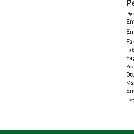
P
Gj
Em
Em
Fa
Fak
Fa
Ped
St
Mas
Em
Høy