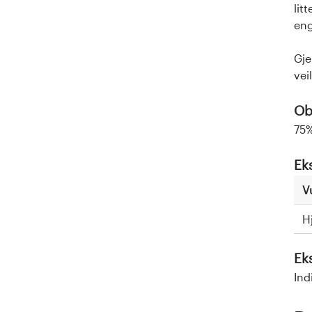
lit
en
Gje
vei
Obl
75%
Ek
V
H
Ek
Ind