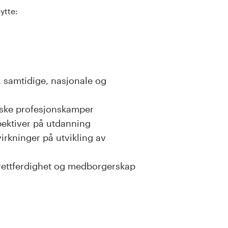
ytte:
, samtidige, nasjonale og
iske profesjonskamper
pektiver på utdanning
rkninger på utvikling av
rettferdighet og medborgerskap