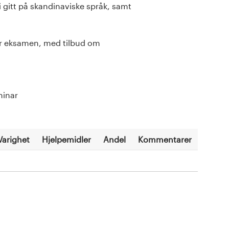
i gitt på skandinaviske språk, samt
or eksamen, med tilbud om
eminar
Varighet
Hjelpemidler
Andel
Kommentarer