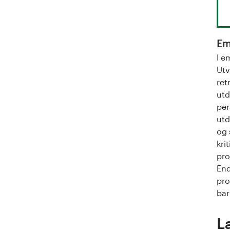
a
l
o
Em
I e
g
Utv
ret
U
utd
per
n
utd
i
og 
kri
v
pro
End
e
pro
bar
r
s
L