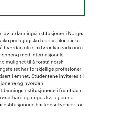
en av utdanningsinstitusjoner i Norge.
ke pedagogiske teorier, filosofiske
 på hvordan ulike aktører kan virke inn i
mmenheng med internasjonale
 mulighet til å forstå norsk
sfeltet har forskjellige profesjoner
isert i emnet. Studentene inviteres til
fesjonene og hvordan
utdanningsinstitusjonene i fremtiden.
rører barn og unges liv, og emnet
gsinstitusjonene har konsekvenser for