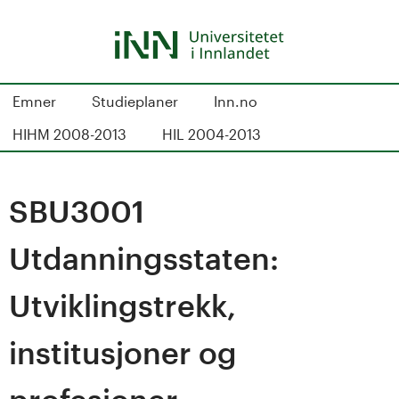
Hopp
til
hovedinnhold
S
Emner
Studieplaner
Inn.no
t
HIHM 2008-2013
HIL 2004-2013
u
d
SBU3001
i
Utdanningsstaten:
e
Utviklingstrekk,
k
institusjoner og
a