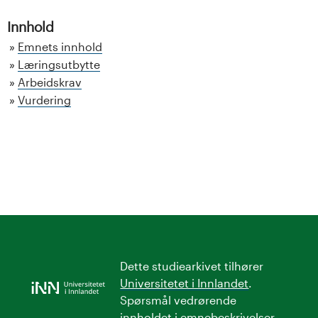
Innhold
Emnets innhold
Læringsutbytte
Arbeidskrav
Vurdering
Dette studiearkivet tilhører
Universitetet i Innlandet
.
Spørsmål vedrørende
innholdet i emnebeskrivelser