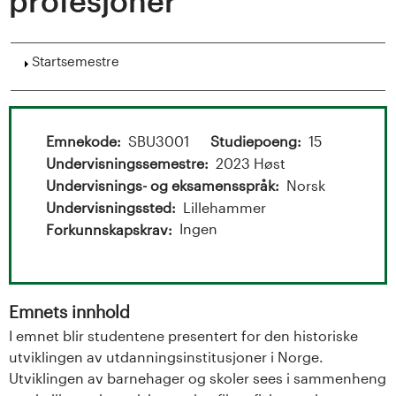
t
profesjoner
a
Vis
Startsemestre
l
o
Emnekode
SBU3001
Studiepoeng
15
g
Undervisningssemestre
2023 Høst
U
Undervisnings- og eksamensspråk
Norsk
Undervisningssted
Lillehammer
n
Ingen
Forkunnskapskrav
i
v
Emnets innhold
e
I emnet blir studentene presentert for den historiske
utviklingen av utdanningsinstitusjoner i Norge.
r
Utviklingen av barnehager og skoler sees i sammenheng