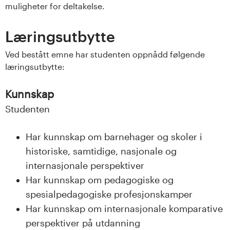
n
muligheter for deltakelse.
l
Læringsutbytte
a
Ved bestått emne har studenten oppnådd følgende
n
læringsutbytte:
d
Kunnskap
e
Studenten
t
Har kunnskap om barnehager og skoler i
historiske, samtidige, nasjonale og
internasjonale perspektiver
Har kunnskap om pedagogiske og
spesialpedagogiske profesjonskamper
Har kunnskap om internasjonale komparative
perspektiver på utdanning