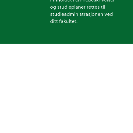
og studieplaner rettes til
studieadministrasjonen
ved
ditt fakultet.