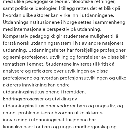
med ulike pedagogiske teorier, filosofiske retninger,
s
samt politiske ideologier. I tillegg rettes det et blikk på
hvordan ulike aktører kan virke inn i utdanningene.
i
Utdanningsinstitusjonene i Norge settes i sammenheng
med internasjonale perspektiv på utdanning.
t
Komparativ pedagogikk gir studentene mulighet til å
e
forstå norsk utdanningssystem i lys av andre nasjoners
utdanning. Utdanningsfeltet har forskjellige profesjoner
t
og semi-profesjoner, utvikling og forståelser av disse blir
tematisert i emnet. Studentene inviteres til kritisk å
e
analysere og reflektere over utviklingen av disse
profesjonene og hvordan profesjonsutviklingen og ulike
t
aktørers innvirkning kan endre
i
utdanningsinstitusjonene i fremtiden.
Endringsprosesser og utvikling av
I
utdanningsinstitusjoner vedrører barn og unges liv, og
emnet problematiserer hvordan ulike aktørers
n
innvirkning i utdanningsinstitusjonene har
konsekvenser for barn og unges medborgerskap og