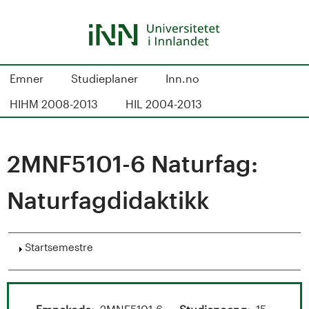
Hopp
til
hovedinnhold
S
Emner
Studieplaner
Inn.no
t
HIHM 2008-2013
HIL 2004-2013
u
d
2MNF5101-6 Naturfag:
i
Naturfagdidaktikk
e
k
Vis
Startsemestre
a