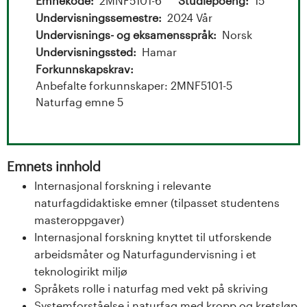
t
Emnekode
2MNF5101-6
Studiepoeng
15
Undervisningssemestre
2024 Vår
a
Undervisnings- og eksamensspråk
Norsk
l
Undervisningssted
Hamar
Forkunnskapskrav
o
Anbefalte forkunnskaper: 2MNF5101-5
Naturfag emne 5
g
U
Emnets innhold
n
Internasjonal forskning i relevante
i
naturfagdidaktiske emner (tilpasset studentens
masteroppgaver)
v
Internasjonal forskning knyttet til utforskende
arbeidsmåter og Naturfagundervisning i et
e
teknologirikt miljø
r
Språkets rolle i naturfag med vekt på skriving
Systemforståelse i naturfag med kropp og kretsløp