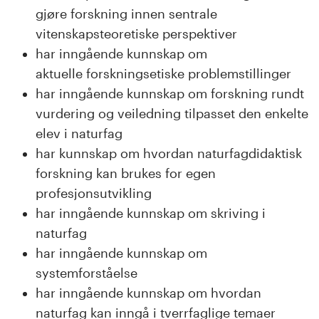
n
gjøre forskning innen sentrale
l
vitenskapsteoretiske perspektiver
har inngående kunnskap om
a
aktuelle forskningsetiske problemstillinger
n
har inngående kunnskap om forskning rundt
vurdering og veiledning tilpasset den enkelte
d
elev i naturfag
e
har kunnskap om hvordan naturfagdidaktisk
forskning kan brukes for egen
t
profesjonsutvikling
har inngående kunnskap om skriving i
naturfag
har inngående kunnskap om
systemforståelse
har inngående kunnskap om hvordan
naturfag kan inngå i tverrfaglige temaer