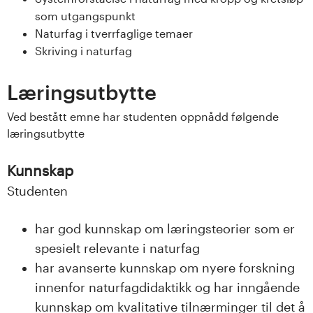
s
som utgangspunkt
Naturfag i tverrfaglige temaer
i
Skriving i naturfag
t
Læringsutbytte
e
Ved bestått emne har studenten oppnådd følgende
t
læringsutbytte
e
Kunnskap
t
Studenten
i
har god kunnskap om læringsteorier som er
spesielt relevante i naturfag
I
har avanserte kunnskap om nyere forskning
n
innenfor naturfagdidaktikk og har inngående
kunnskap om kvalitative tilnærminger til det å