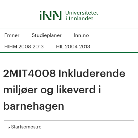
Hopp
til
hovedinnhold
S
Emner
Studieplaner
Inn.no
t
HIHM 2008-2013
HIL 2004-2013
u
d
2MIT4008 Inkluderende
i
miljøer og likeverd i
e
barnehagen
k
a
Vis
Startsemestre