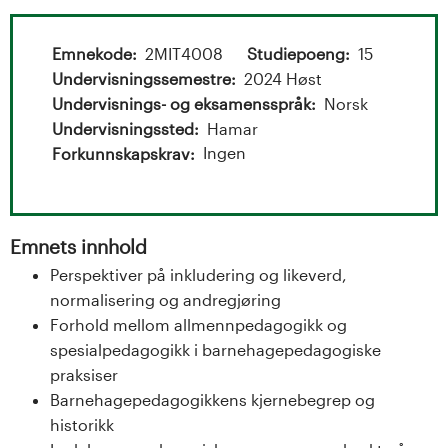
t
a
Emnekode
2MIT4008
Studiepoeng
15
l
Undervisningssemestre
2024 Høst
Undervisnings- og eksamensspråk
Norsk
o
Undervisningssted
Hamar
Ingen
Forkunnskapskrav
g
U
Emnets innhold
n
Perspektiver på inkludering og likeverd,
i
normalisering og andregjøring
Forhold mellom allmennpedagogikk og
v
spesialpedagogikk i barnehagepedagogiske
praksiser
e
Barnehagepedagogikkens kjernebegrep og
r
historikk