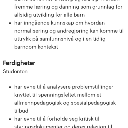
n
fremme læring og danning som grunnlag for
l
allsidig utvikling for alle barn
har inngående kunnskap om hvordan
a
normalisering og andregjøring kan komme til
n
uttrykk på samfunnsnivå og i en tidlig
barndom kontekst
d
e
Ferdigheter
Studenten
t
har evne til å analysere problemstillinger
knyttet til spenningsfeltet mellom et
allmennpedagogisk og spesialpedagogisk
tilbud
har evne til å forholde seg kritisk til
styringsdokumenter og deres relasjon til