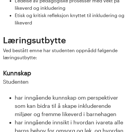
Ledelse av pedagogiske prosesser med vekt på
s
likeverd og inkludering
Etisk og kritisk refleksjon knyttet til inkludering og
i
likeverd
t
Læringsutbytte
e
Ved bestått emne har studenten oppnådd følgende
t
læringsutbytte:
e
Kunnskap
t
Studenten
i
har inngående kunnskap om perspektiver
som kan bidra til å skape inkluderende
I
miljøer og fremme likeverd i barnehagen
n
har inngående innsikt i hvordan ivareta alle
barns behov for omsorg og lek, og hvordan