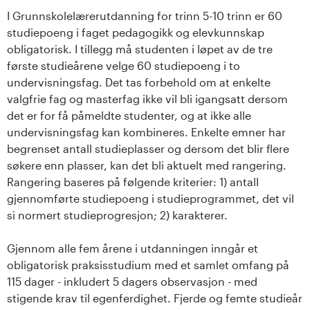
s
I Grunnskolelærerutdanning for trinn 5-10 trinn er 60
studiepoeng i faget pedagogikk og elevkunnskap
i
obligatorisk. I tillegg må studenten i løpet av de tre
første studieårene velge 60 studiepoeng i to
t
undervisningsfag. Det tas forbehold om at enkelte
valgfrie fag og masterfag ikke vil bli igangsatt dersom
e
det er for få påmeldte studenter, og at ikke alle
t
undervisningsfag kan kombineres. Enkelte emner har
begrenset antall studieplasser og dersom det blir flere
e
søkere enn plasser, kan det bli aktuelt med rangering.
Rangering baseres på følgende kriterier: 1) antall
t
gjennomførte studiepoeng i studieprogrammet, det vil
si normert studieprogresjon; 2) karakterer.
i
I
Gjennom alle fem årene i utdanningen inngår et
obligatorisk praksisstudium med et samlet omfang på
n
115 dager - inkludert 5 dagers observasjon - med
stigende krav til egenferdighet. Fjerde og femte studieår