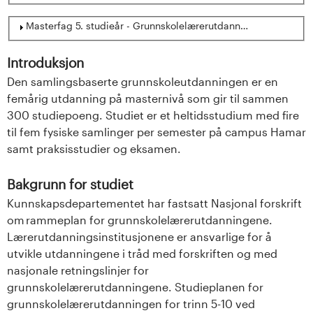
Show
Masterfag 5. studieår - Grunnskolelærerutdanning for trinn 5-1
Introduksjon
Den samlingsbaserte grunnskoleutdanningen er en
femårig utdanning på masternivå som gir til sammen
300 studiepoeng. Studiet er et heltidsstudium med fire
til fem fysiske samlinger per semester på campus Hamar
samt praksisstudier og eksamen.
Bakgrunn for studiet
Kunnskapsdepartementet har fastsatt Nasjonal forskrift
om rammeplan for grunnskolelærerutdanningene.
Lærerutdanningsinstitusjonene er ansvarlige for å
utvikle utdanningene i tråd med forskriften og med
nasjonale retningslinjer for
grunnskolelærerutdanningene. Studieplanen for
grunnskolelærerutdanningen for trinn 5-10 ved