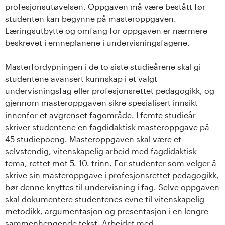
profesjonsutøvelsen. Oppgaven må være bestått før
studenten kan begynne på masteroppgaven.
Læringsutbytte og omfang for oppgaven er nærmere
beskrevet i emneplanene i undervisningsfagene.
Masterfordypningen i de to siste studieårene skal gi
studentene avansert kunnskap i et valgt
undervisningsfag eller profesjonsrettet pedagogikk, og
gjennom masteroppgaven sikre spesialisert innsikt
innenfor et avgrenset fagområde. I femte studieår
skriver studentene en fagdidaktisk masteroppgave på
45 studiepoeng. Masteroppgaven skal være et
selvstendig, vitenskapelig arbeid med fagdidaktisk
tema, rettet mot 5.-10. trinn. For studenter som velger å
skrive sin masteroppgave i profesjonsrettet pedagogikk,
bør denne knyttes til undervisning i fag. Selve oppgaven
skal dokumentere studentenes evne til vitenskapelig
metodikk, argumentasjon og presentasjon i en lengre
sammenhengende tekst. Arbeidet med