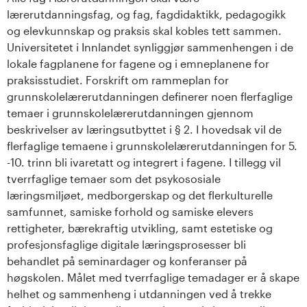
lærerutdanningsfag, og fag, fagdidaktikk, pedagogikk
og elevkunnskap og praksis skal kobles tett sammen.
Universitetet i Innlandet synliggjør sammenhengen i de
lokale fagplanene for fagene og i emneplanene for
praksisstudiet. Forskrift om rammeplan for
grunnskolelærerutdanningen definerer noen flerfaglige
temaer i grunnskolelærerutdanningen gjennom
beskrivelser av læringsutbyttet i § 2. I hovedsak vil de
flerfaglige temaene i grunnskolelærerutdanningen for 5.
-10. trinn bli ivaretatt og integrert i fagene. I tillegg vil
tverrfaglige temaer som det psykososiale
læringsmiljøet, medborgerskap og det flerkulturelle
samfunnet, samiske forhold og samiske elevers
rettigheter, bærekraftig utvikling, samt estetiske og
profesjonsfaglige digitale læringsprosesser bli
behandlet på seminardager og konferanser på
høgskolen. Målet med tverrfaglige temadager er å skape
helhet og sammenheng i utdanningen ved å trekke