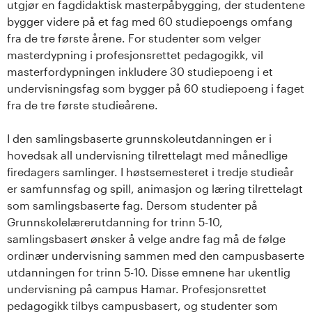
n
utgjør en fagdidaktisk masterpåbygging, der studentene
bygger videre på et fag med 60 studiepoengs omfang
l
fra de tre første årene. For studenter som velger
masterdypning i profesjonsrettet pedagogikk, vil
a
masterfordypningen inkludere 30 studiepoeng i et
n
undervisningsfag som bygger på 60 studiepoeng i faget
fra de tre første studieårene.
d
I den samlingsbaserte grunnskoleutdanningen er i
e
hovedsak all undervisning tilrettelagt med månedlige
firedagers samlinger. I høstsemesteret i tredje studieår
t
er samfunnsfag og spill, animasjon og læring tilrettelagt
som samlingsbaserte fag. Dersom studenter på
Grunnskolelærerutdanning for trinn 5-10,
samlingsbasert ønsker å velge andre fag må de følge
ordinær undervisning sammen med den campusbaserte
utdanningen for trinn 5-10. Disse emnene har ukentlig
undervisning på campus Hamar. Profesjonsrettet
pedagogikk tilbys campusbasert, og studenter som