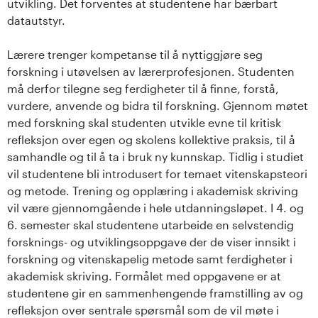
utvikling. Det forventes at studentene har bærbart
datautstyr.
Lærere trenger kompetanse til å nyttiggjøre seg
forskning i utøvelsen av lærerprofesjonen. Studenten
må derfor tilegne seg ferdigheter til å finne, forstå,
vurdere, anvende og bidra til forskning. Gjennom møtet
med forskning skal studenten utvikle evne til kritisk
refleksjon over egen og skolens kollektive praksis, til å
samhandle og til å ta i bruk ny kunnskap. Tidlig i studiet
vil studentene bli introdusert for temaet vitenskapsteori
og metode. Trening og opplæring i akademisk skriving
vil være gjennomgående i hele utdanningsløpet. I 4. og
6. semester skal studentene utarbeide en selvstendig
forsknings- og utviklingsoppgave der de viser innsikt i
forskning og vitenskapelig metode samt ferdigheter i
akademisk skriving. Formålet med oppgavene er at
studentene gir en sammenhengende framstilling av og
refleksjon over sentrale spørsmål som de vil møte i