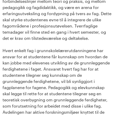
forbindelseslinjer mellom teori og praksis, og mellom
pedagogikk og fagdidaktikk, og være en arena for
erfaringsutveksling og fordypning på tvers av fag. Dette
skal styrke studentenes evne til å integrere de ulike
fagområdene i profesjonsutøvelsen. Tverrfaglige
temadager vil finne sted en gang i hvert semester, og
det er krav om tilstedeværelse og deltakelse.
Hvert enkelt fag i grunnskolelærerutdanningene har
ansvar for at studentene får kunnskap om hvordan de
kan jobbe med elevenes utvikling av de grunnleggende
ferdighetene i faget. Ansvaret hvert fag har for at
studentene tilegner seg kunnskap om de
grunnleggende ferdighetene, vil bli synliggjort i
fagplanene for fagene. Pedagogikk og elevkunnskap
skal legge til rette for at studentene tilegner seg en
teoretisk overbygning om grunnleggende ferdigheter,
som forutsetning for arbeidet med disse i ulike fag.
Avdelingen har aktive forskningsmiljøer knyttet til de