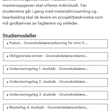
masteroppgaven skal utføres individuelt. Før
studentene går i gang med materialinnsamling og -
bearbeiding skal de levere en prosjektbeskrivelse som
må godkjennes av faglærere og veileder.
Studiemodeller
Show
Praksis - Grunnskolelærerutdanning for trinn 5-10, samlingsbas
Show
Obligatoriske emner - Grunnskolelærerutdanning for trinn 5-10
Show
Undervisningsfag 1. studieår - Grunnskolelærerutdanning for t
Show
Undervisningsfag 2. studieår - Grunnskolelærerutdanning for t
Show
Undervisningsfag 3. studieår - Grunnskolelærerutdanning for t
Show
Masterfag 4. studieår - Grunnskolelærerutdanning for trinn 5-