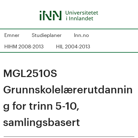
Skip
to
main
content
S
Emner
Studieplaner
Inn.no
t
HIHM 2008-2013
HIL 2004-2013
u
d
MGL2510S
i
Grunnskolelærerutdannin
e
g for trinn 5-10,
k
samlingsbasert
a