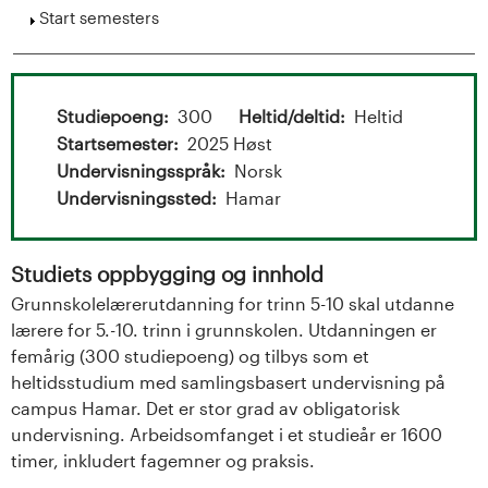
t
Show
Start semesters
a
l
Studiepoeng
300
Heltid/deltid
Heltid
o
Startsemester
2025 Høst
Undervisningsspråk
Norsk
g
Undervisningssted
Hamar
U
n
Studiets oppbygging og innhold
Grunnskolelærerutdanning for trinn 5-10 skal utdanne
i
lærere for 5.-10. trinn i grunnskolen. Utdanningen er
femårig (300 studiepoeng) og tilbys som et
v
heltidsstudium med samlingsbasert undervisning på
campus Hamar. Det er stor grad av obligatorisk
e
undervisning. Arbeidsomfanget i et studieår er 1600
r
timer, inkludert fagemner og praksis.