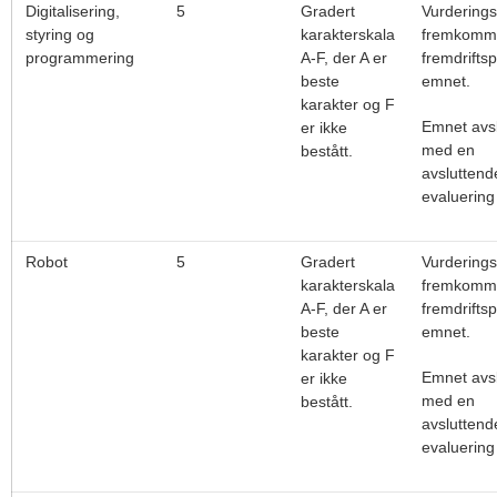
Digitalisering,
5
Gradert
Vurdering
styring og
karakterskala
fremkomme
programmering
A-F, der A er
fremdriftsp
beste
emnet.
karakter og F
Emnet avsl
er ikke
med en
bestått.
avsluttend
evaluering
Robot
5
Gradert
Vurdering
karakterskala
fremkomme
A-F, der A er
fremdriftsp
beste
emnet.
karakter og F
Emnet avsl
er ikke
med en
bestått.
avsluttend
evaluering