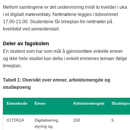
Mellom samlingene er det undervisning inntil to kvelder i uka
i et digitalt møteverktøy. Nettmøtene legges i tidsrommet
17.00-21.00. Studentene får timeplan for nettmøter på
kveldstid ved semesterstart.
Deler av fagskolen
En student som har som mål å gjennomføre enkelte emner
og ikke hele studiet kan delta i enkelt emnenes temaer ifølge
timeplan.
Tabell 1: Oversikt over emner, arbeidsmengde og
studiepoeng
Emnekode
Emne
Arbeidsmengde
Studiepo
01TD52A
Digitalisering,
150
5
styring og