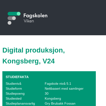
Hopp
til
S
hovedinnhold
t
u
d
i
Digital produksjon,
e
Kongsberg, V24
k
a
STUDIEFAKTA
t
Studienivå
Fagskole nivå 5.1
Studieform
Nettbasert med samlinger
a
Studiepoeng
30
l
Studiested
Kongsberg
Studieplanansvarlig
Gry Brubakk Fossan