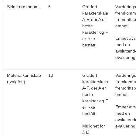
Sirkulærøkonomi
5
Gradert
Vurdering
karakterskala
fremkomme
A-F, der A er
fremdriftsp
beste
emnet.
karakter og F
Emnet avsl
er ikke
med en
bestått.
avsluttend
evaluering
Materialkunnskap
10
Gradert
Vurdering
( valgfritt)
karakterskala
fremkomme
A-F, der A er
fremdriftsp
beste
emnet.
karakter og F
Emnet avsl
er ikke
med en
bestått.
avsluttend
Mulighet for
evaluering
å få