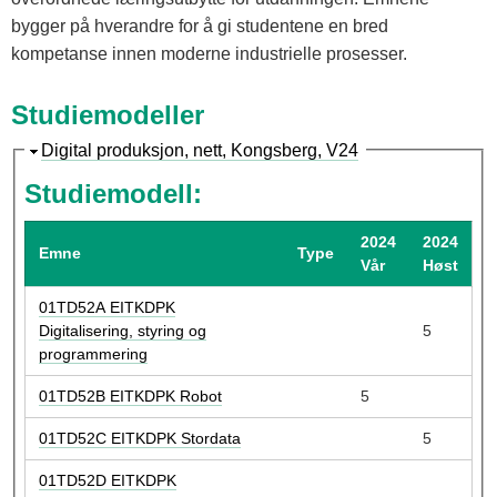
bygger på hverandre for å gi studentene en bred
kompetanse innen moderne industrielle prosesser.
Studiemodeller
S
Digital produksjon, nett, Kongsberg, V24
k
Studiemodell:
j
u
2024
2024
Emne
Type
l
Vår
Høst
01TD52A EITKDPK
Digitalisering, styring og
5
programmering
01TD52B EITKDPK Robot
5
01TD52C EITKDPK Stordata
5
01TD52D EITKDPK