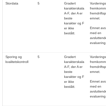
Stordata
5
Gradert
Vurdering
karakterskala
fremkomme
A-F, der A er
fremdriftsp
beste
emnet.
karakter og F
Emnet avsl
er ikke
med en
bestått.
avsluttend
evaluering
Sporing og
5
Gradert
Vurdering
kvalitetskontroll
karakterskala
fremkomme
A-F, der A er
fremdriftsp
beste
emnet.
karakter og F
Emnet avsl
er ikke
med en
bestått.
avsluttend
evaluering