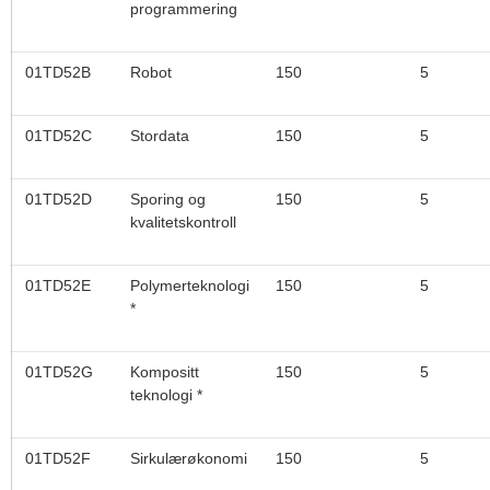
programmering
01TD52B
Robot
150
5
01TD52C
Stordata
150
5
01TD52D
Sporing og
150
5
kvalitetskontroll
01TD52E
Polymerteknologi
150
5
*
01TD52G
Kompositt
150
5
teknologi *
01TD52F
Sirkulærøkonomi
150
5