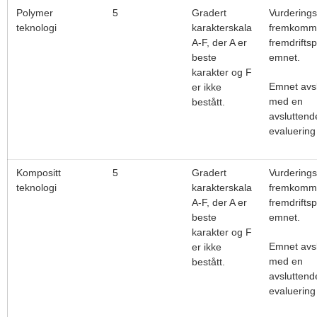
Polymer
5
Gradert
Vurdering
teknologi
karakterskala
fremkomme
A-F, der A er
fremdriftsp
beste
emnet.
karakter og F
Emnet avsl
er ikke
med en
bestått.
avsluttend
evaluering
Kompositt
5
Gradert
Vurdering
teknologi
karakterskala
fremkomme
A-F, der A er
fremdriftsp
beste
emnet.
karakter og F
Emnet avsl
er ikke
med en
bestått.
avsluttend
evaluering