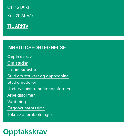
o
OPPSTART
g
2024 Vår
V
TIL ARKIV
i
k
INNHOLDSFORTEGNELSE
Opptakskrav
e
Om studiet
n
Læringsutbytte
Studiets struktur og oppbygning
Studiemodeller
Undervisnings- og læringsformer
Arbeidsformer
Vurdering
Fagdokumentasjon
Tekniske forutsetninger
Opptakskrav