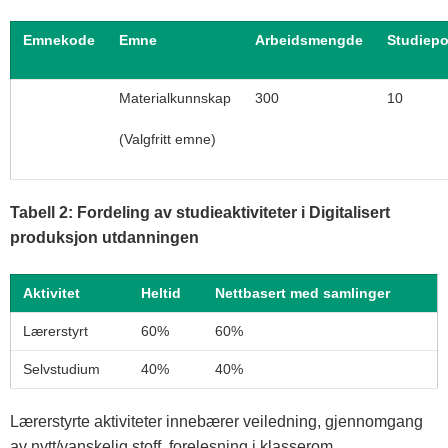
Emnekode
Emne
Arbeidsmengde
Studiep
Materialkunnskap
300
10
(Valgfritt emne)
Tabell 2: Fordeling av studieaktiviteter i Digitalisert
produksjon utdanningen
Aktivitet
Heltid
Nettbasert med samlinger
Lærerstyrt
60%
60%
Selvstudium
40%
40%
Lærerstyrte aktiviteter innebærer veiledning, gjennomgang
av nytt/vanskelig stoff, forelesning i klasserom,