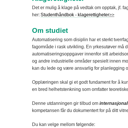
Det er mulig å klage på vedtak om opptak, jf. fag
her:
Studenthåndbok - klagerettigheter
>>
Om studiet
Automatisering som disiplin har et sterkt tverrf
fagområde i rask utvikling. En yrkesutøver må de
automatiseringsoppgaver innenfor sitt arbeids
og andre industrielle områder spesielt innen m
kan du lede og være ansvarlig for planlegging 
Opplæringen skal gi et godt fundament for å kunn
en bred helhetstenkning som omfatter teoretiske 
Denne utdanningen gir tilbud om
i
n
ternasjonal
kompetansen får du dokumentert for på ditt vitnem
Du kan velge mellom følgende: