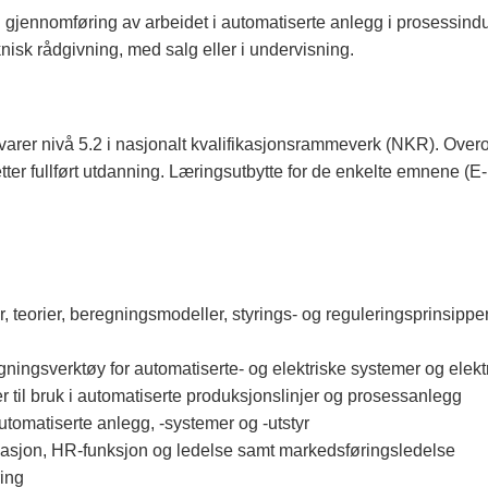
g gjennomføring av arbeidet i automatiserte anlegg i prosessindu
knisk rådgivning, med salg eller i undervisning.
ilsvarer nivå 5.2 i nasjonalt kvalifikasjonsrammeverk (NKR). Ov
tter fullført utdanning. Læringsutbytte for de enkelte emnene (
 teorier, beregningsmodeller, styrings- og reguleringsprinsipper
ningsverktøy for automatiserte- og elektriske systemer og el
til bruk i automatiserte produksjonslinjer og prosessanlegg
utomatiserte anlegg, -systemer og -utstyr
asjon, HR-funksjon og ledelse samt markedsføringsledelse
ring