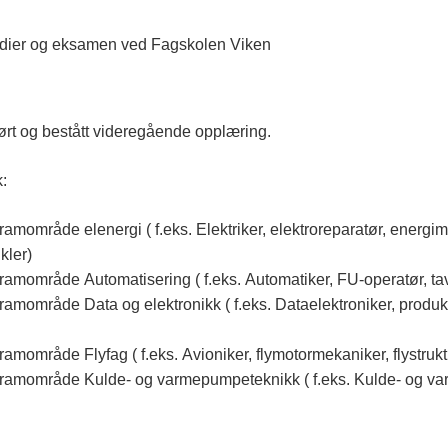
studier og eksamen ved Fagskolen Viken
ført og bestått videregående opplæring.
:
mområde elenergi ( f.eks. Elektriker, elektroreparatør, energim
kler)
amområde Automatisering ( f.eks. Automatiker, FU-operatør, tav
amområde Data og elektronikk ( f.eks. Dataelektroniker, produk
amområde Flyfag ( f.eks. Avioniker, flymotormekaniker, flystru
gramområde Kulde- og varmepumpeteknikk ( f.eks. Kulde- og 