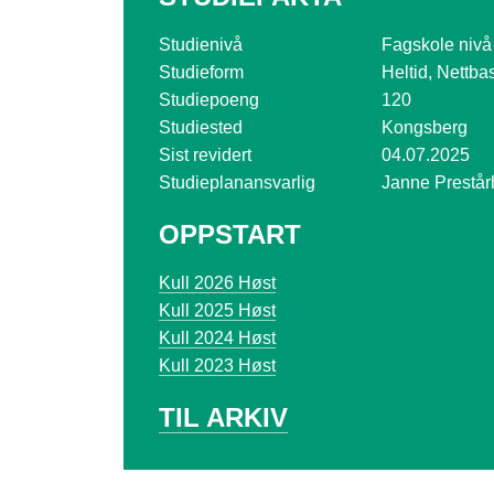
o
g
Studienivå
Fagskole nivå
Studieform
Heltid, Nettba
V
Studiepoeng
120
i
Studiested
Kongsberg
Sist revidert
04.07.2025
k
Studieplanansvarlig
Janne Prestår
e
OPPSTART
n
2026 Høst
2025 Høst
2024 Høst
2023 Høst
TIL ARKIV