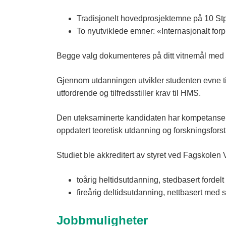
Tradisjonelt hovedprosjektemne på 10 Stp
To nyutviklede emner: «Internasjonalt forp
Begge valg dokumenteres på ditt vitnemål med e
Gjennom utdanningen utvikler studenten evne til
utfordrende og tilfredsstiller krav til HMS.
Den uteksaminerte kandidaten har kompetanse sl
oppdatert teoretisk utdanning og forskningsforst
Studiet ble akkreditert av styret ved Fagskolen
toårig heltidsutdanning, stedbasert fordel
fireårig deltidsutdanning, nettbasert med 
Jobbmuligheter