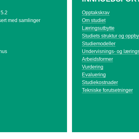
 5.2
Opptakskrav
sert med samlinger
Om studiet
Læringsutbytte
Studiets struktur og oppb
Studiemodeller
hus
Undervisnings- og læring
Arbeidsformer
Vurdering
Evaluering
Studiekostnader
Tekniske forutsetninger