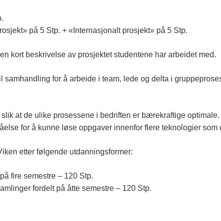
.
rosjekt» på 5 Stp. + «Internasjonalt prosjekt» på 5 Stp.
n kort beskrivelse av prosjektet studentene har arbeidet med.
 samhandling for å arbeide i team, lede og delta i gruppeprosess
ik at de ulike prosessene i bedriften er bærekraftige optimale.
åelse for å kunne løse oppgaver innenfor flere teknologier som er
 Viken etter følgende utdanningsformer:
t på fire semestre – 120 Stp.
samlinger fordelt på åtte semestre – 120 Stp.