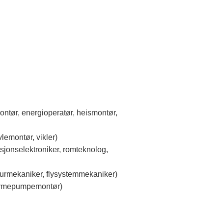
ontør, energioperatør, heismontør,
lemontør, vikler)
sjonselektroniker, romteknolog,
kturmekaniker, flysystemmekaniker)
varmepumpemontør)