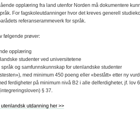
eregående opplæring fra land utenfor Norden må dokumentere kun
språk. For fagskoleutdanninger hvor det kreves generell stud
arådets referanserammeverk for språk.
v følgende prøver:
ende opplæring
enlandske studenter ved universitetene
sk språk og samfunnskunnskap for utenlandske studenter
genstesten»), med minimum 450 poeng eller «bestått» etter ny vur
d ferdigheter på minimum nivå B2 i alle delferdigheter, jf. lov
integreringsloven) § 37.
 utenlandsk utdanning her >>