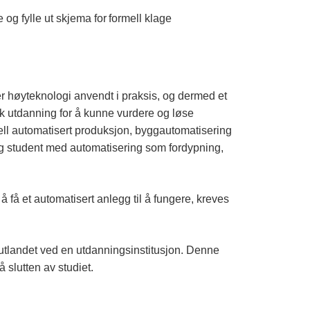
 og fylle ut skjema for formell klage
 er høyteknologi anvendt i praksis, og dermed et
isk utdanning for å kunne vurdere og løse
ll automatisert produksjon, byggautomatisering
ig student med automatisering som fordypning,
 få et automatisert anlegg til å fungere, kreves
i utlandet ved en utdanningsinstitusjon. Denne
 slutten av studiet.