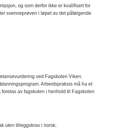
asjon, og som derfor ikke er kvalifisert for
ller svenneprøven i løpet av det påfølgende
mpetansevurdering ved Fagskolen Viken.
 utdanningsprogram. Arbeidspraksis må ha et
 foretas av fagskolen i henhold til Fagskolen
k uten tilleggskrav i norsk.