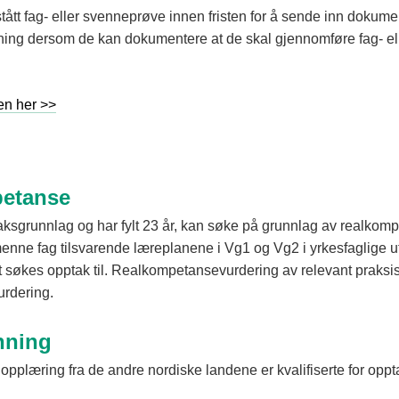
ått fag- eller svenneprøve innen fristen for å sende inn dokument
anning dersom de kan dokumentere at de skal gjennomføre fag- e
en her >>
petanse
ptaksgrunnlag og har fylt 23 år, kan søke på grunnlag av realko
lmenne fag tilsvarende læreplanene i Vg1 og Vg2 i yrkesfaglige
t søkes opptak til. Realkompetansevurdering av relevant praksis
urdering.
nning
opplæring fra de andre nordiske landene er kvalifiserte for oppta