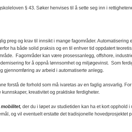
skoleloven § 43. Søker henvises til å sette seg inn i rettighetene
aglig preg og krav til innsikt i mange fagområder. Automatisering
rfor ha både solid praksis og en til enhver tid oppdatert teoret
område. Fagområder kan være prosessanlegg, offshore, industrie
odernisering for å oppnå lønnsomhet og miljøgevinst. Som ferd
og gjennomføring av arbeid i automatiserte anlegg.
e forstå de forhold som må ivaretas av en faglig ansvarlig. For å
kunnskaper, kreativitet og praktiske ferdigheter.
 mobilitet,
der du i løpet av studietiden kan ha et kort opphold 
ål, og vil eventuelt erstatte det tradisjonelle hovedprosjektet på