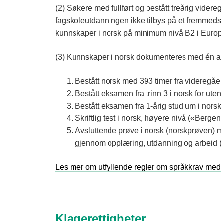
(2) Søkere med fullført og bestått treårig vid
fagskoleutdanningen ikke tilbys på et fremmed
kunnskaper i norsk på minimum nivå B2 i Europ
(3) Kunnskaper i norsk dokumenteres med én a
Bestått norsk med 393 timer fra videregå
Bestått eksamen fra trinn 3 i norsk for ut
Bestått eksamen fra 1-årig studium i nor
Skriftlig test i norsk, høyere nivå («Ber
Avsluttende prøve i norsk (norskprøven) me
gjennom opplæring, utdanning og arbeid (
Les mer om utfyllende regler om språkkrav med
Klagerettigheter