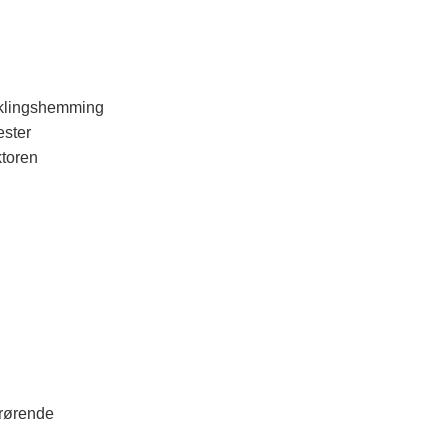
viklingshemming
ester
ktoren
årørende