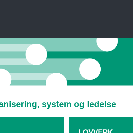
isering, system og ledelse
LOVVERK