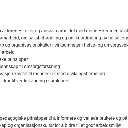
om aktørenes roller og ansvar i arbeidet med mennesker med ut
g samarbeid, om saksbehandling og om koordinering av helsetjen
 og organisasjonskultur i virksomheter i helse- og omsorgsse
g arbeid
ke prinsipper
kjennskap til omsorgsforskning
vasjon knyttet til mennesker med utviklingshemming
bidrar til verdiskapning i samfunnet
dagogiske prinsipper til å informere og veilede brukere og p
og organisasjonskultur for å bidra til et godt arbeidsmiljø