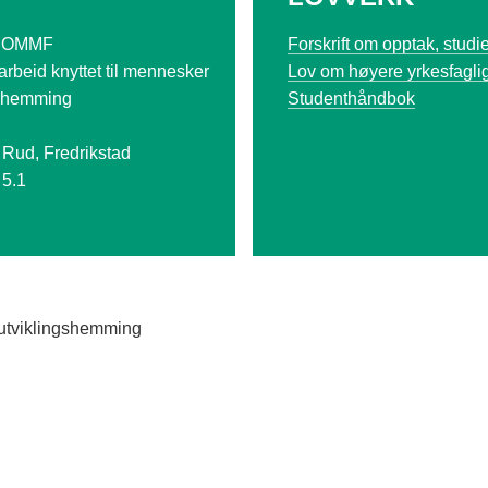
HOMMF
Forskrift om opptak, stud
øarbeid knyttet til mennesker
Lov om høyere yrkesfagli
gshemming
Studenthåndbok
 Rud, Fredrikstad
 5.1
n
d utviklingshemming