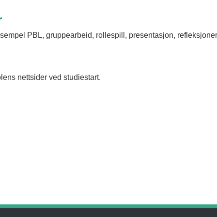
r
sempel PBL, gruppearbeid, rollespill, presentasjon, refleksjone
olens nettsider ved studiestart.