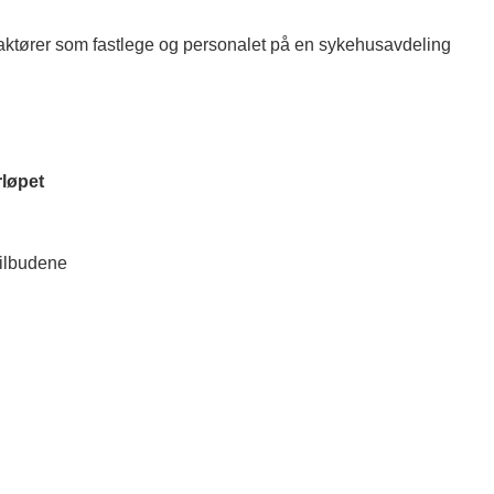
aktører som fastlege og personalet på en sykehusavdeling
rløpet
tilbudene