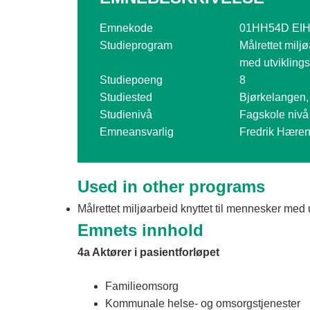
o
g
Emnekode
01HH54D EI
Studieprogram
Målrettet milj
V
med utviklin
i
Studiepoeng
8
Studiested
Bjørkelangen,
k
Studienivå
Fagskole nivå
e
Emneansvarlig
Fredrik Hære
n
Used in other programs
Målrettet miljøarbeid knyttet til mennesker me
Emnets innhold
4a Aktører i pasientforløpet
Familieomsorg
Kommunale helse- og omsorgstjenester