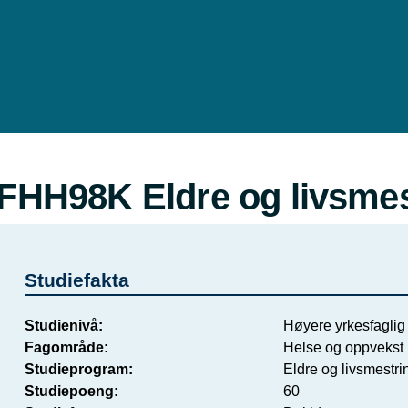
Hopp
til
hovedinnhold
FHH98K Eldre og livsmes
Studiefakta
Studienivå
Høyere yrkesfaglig 
Fagområde
Helse og oppvekst
Studieprogram
Eldre og livsmestri
Studiepoeng
60