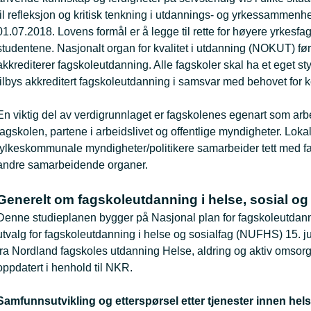
til refleksjon og kritisk tenkning i utdannings- og yrkessammenh
01.07.2018. Lovens formål er å legge til rette for høyere yrkesfa
studentene. Nasjonalt organ for kvalitet i utdanning (NOKUT) før
akkrediterer fagskoleutdanning. Alle fagskoler skal ha et eget s
tilbys akkreditert fagskoleutdanning i samsvar med behovet for k
En viktig del av verdigrunnlaget er fagskolenes egenart som arbe
fagskolen, partene i arbeidslivet og offentlige myndigheter. Loka
fylkeskommunale myndigheter/politikere samarbeider tett med fa
andre samarbeidende organer.
Generelt om fagskoleutdanning i helse, sosial o
Denne studieplanen bygger på Nasjonal plan for fagskoleutdanni
utvalg for fagskoleutdanning i helse og sosialfag (NUFHS) 15. j
fra Nordland fagskoles utdanning Helse, aldring og aktiv omso
oppdatert i henhold til NKR.
Samfunnsutvikling og etterspørsel etter tjenester innen hel