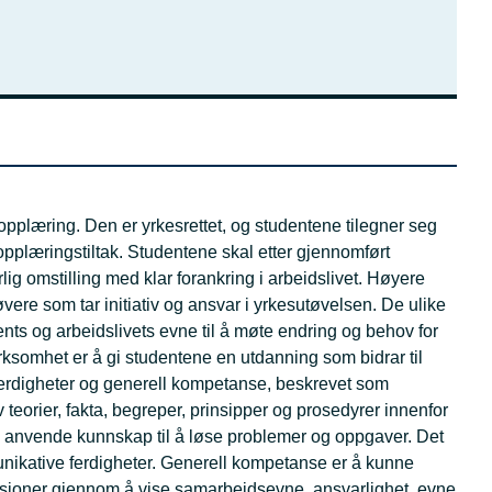
pplæring. Den er yrkesrettet, og studentene tilegner seg
 opplæringstiltak. Studentene skal etter gjennomført
lig omstilling med klar forankring i arbeidslivet. Høyere
vere som tar initiativ og ansvar i yrkesutøvelsen. De ulike
nts og arbeidslivets evne til å møte endring og behov for
somhet er å gi studentene en utdanning som bidrar til
 ferdigheter og generell kompetanse, beskrevet som
teorier, fakta, begreper, prinsipper og prosedyrer innenfor
 å anvende kunnskap til å løse problemer og oppgaver. Det
mmunikative ferdigheter. Generell kompetanse er å kunne
uasjoner gjennom å vise samarbeidsevne, ansvarlighet, evne