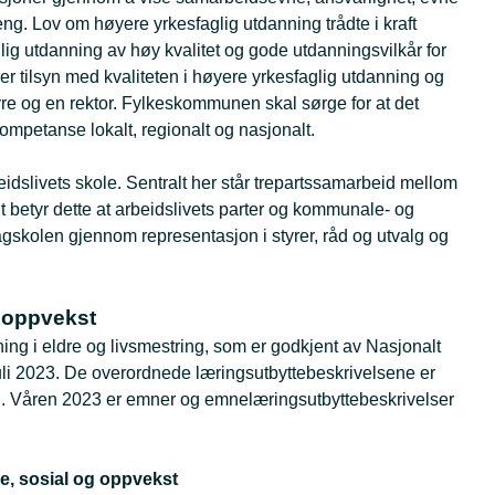
eng. Lov om høyere yrkesfaglig utdanning trådte i kraft
glig utdanning av høy kvalitet og gode utdanningsvilkår for
er tilsyn med kvaliteten i høyere yrkesfaglig utdanning og
tyre og en rektor. Fylkeskommunen skal sørge for at det
ompetanse lokalt, regionalt og nasjonalt.
idslivets skole. Sentralt her står trepartssamarbeid mellom
lt betyr dette at arbeidslivets parter og kommunale- og
gskolen gjennom representasjon i styrer, råd og utvalg og
g oppvekst
ng i eldre og livsmestring, som er godkjent av Nasjonalt
uli 2023. De overordnede læringsutbyttebeskrivelsene er
rg. Våren 2023 er emner og emnelæringsutbyttebeskrivelser
se, sosial og oppvekst