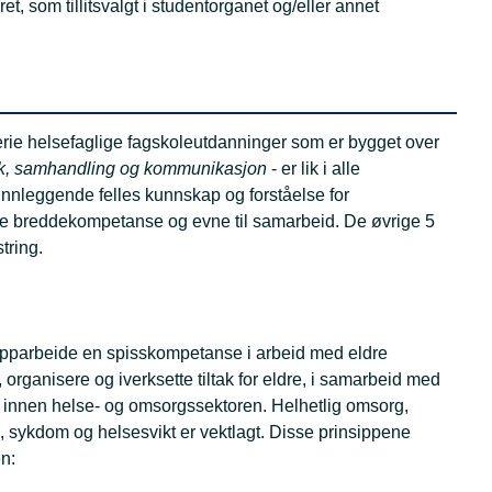
et, som tillitsvalgt i studentorganet og/eller annet
serie helsefaglige fagskoleutdanninger som er bygget over
kk, samhandling og kommunikasjon
- er lik i alle
runnleggende felles kunnskap og forståelse for
ke breddekompetanse og evne til samarbeid. De øvrige 5
tring.
 opparbeide en spisskompetanse i arbeid med eldre
organisere og iverksette tiltak for eldre, i samarbeid med
 innen helse- og omsorgssektoren. Helhetlig omsorg,
g, sykdom og helsesvikt er vektlagt. Disse prinsippene
en: