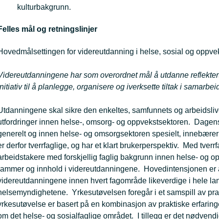
kulturbakgrunn.
Felles mål og retningslinjer
Hovedmålsettingen for videreutdanning i helse, sosial og oppvek
Videreutdanningene har som overordnet mål å utdanne reflekter
initiativ til å planlegge, organisere og iverksette tiltak i samarb
Utdanningene skal sikre den enkeltes, samfunnets og arbeidsli
utfordringer innen helse-, omsorg- og oppvekstsektoren. Dagen
generelt og innen helse- og omsorgsektoren spesielt, innebære
er derfor tverrfaglige, og har et klart brukerperspektiv. Med tve
arbeidstakere med forskjellig faglig bakgrunn innen helse- og 
rammer og innhold i videreutdanningene. Hovedintensjonen er å s
videreutdanningene innen hvert fagområde likeverdige i hele la
helsemyndighetene. Yrkesutøvelsen foregår i et samspill av prakt
yrkesutøvelse er basert på en kombinasjon av praktiske erfarin
om det helse- og sosialfaglige området. I tillegg er det nødvendi