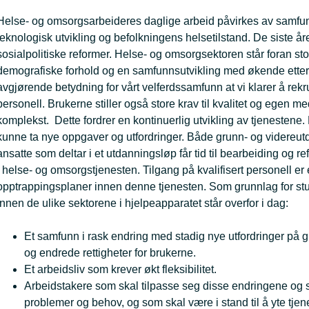
Helse- og omsorgsarbeideres daglige arbeid påvirkes av samfun
teknologisk utvikling og befolkningens helsetilstand. De siste 
sosialpolitiske reformer. Helse- og omsorgsektoren står foran st
demografiske forhold og en samfunnsutvikling med økende ettersp
avgjørende betydning for vårt velferdssamfunn at vi klarer å rek
personell. Brukerne stiller også store krav til kvalitet og egen m
komplekst. Dette fordrer en kontinuerlig utvikling av tjenestene. 
kunne ta nye oppgaver og utfordringer. Både grunn- og videreutd
ansatte som deltar i et utdanningsløp får tid til bearbeiding og re
i helse- og omsorgstjenesten. Tilgang på kvalifisert personell e
opptrappingsplaner innen denne tjenesten. Som grunnlag for st
innen de ulike sektorene i hjelpeapparatet står overfor i dag:
Et samfunn i rask endring med stadig nye utfordringer på g
og endrede rettigheter for brukerne.
Et arbeidsliv som krever økt fleksibilitet.
Arbeidstakere som skal tilpasse seg disse endringene og 
problemer og behov, og som skal være i stand til å yte tjen