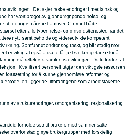
nsutviklingen. Det skjer raske endringer i medisinsk og
årene har vært preget av gjennomgripende helse- og
ore utfordringer i årene framover. Grunnet både
ørsel etter alle typer helse- og omsorgstjenester, har det
ruttere nytt, samt beholde og videreutvikle kompetent
edvirkning. Samfunnet endrer seg raskt, og blir stadig mer
Det er viktig at også ansatte får økt sin kompetanse for å
anning må reflektere samfunnsutviklingen. Dette fordrer at
fleksjon. Kvalifisert personell utgjør den viktigste ressursen
r en forutsetning for å kunne gjennomføre reformer og
udiemodellen ligger de utfordringene som arbeidstakerne
runn av strukturendringer, omorganisering, rasjonalisering
samtidig forholde seg til brukere med sammensatte
ester overfor stadig nye brukergrupper med forskjellig