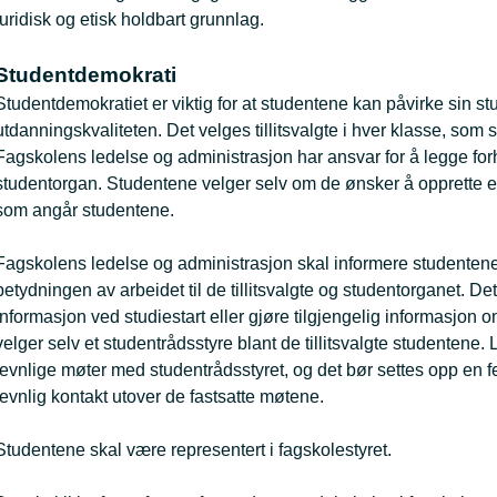
juridisk og etisk holdbart grunnlag.
Studentdemokrati
Studentdemokratiet er viktig for at studentene kan påvirke sin st
utdanningskvaliteten. Det velges tillitsvalgte i hver klasse, so
Fagskolens ledelse og administrasjon har ansvar for å legge forho
studentorgan. Studentene velger selv om de ønsker å opprette et 
som angår studentene.
Fagskolens ledelse og administrasjon skal informere studenten
betydningen av arbeidet til de tillitsvalgte og studentorganet. De
informasjon ved studiestart eller gjøre tilgjengelig informasjon 
velger selv et studentrådsstyre blant de tillitsvalgte studentene
jevnlige møter med studentrådsstyret, og det bør settes opp en 
jevnlig kontakt utover de fastsatte møtene.
Studentene skal være representert i fagskolestyret.