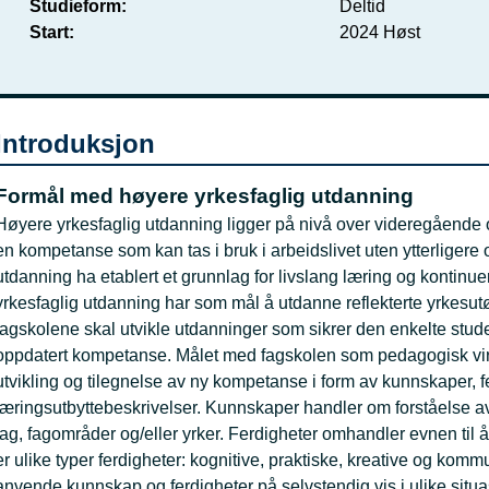
Studieform
Deltid
Start
2024 Høst
Introduksjon
Formål med høyere yrkesfaglig utdanning
Høyere yrkesfaglig utdanning ligger på nivå over videregående o
en kompetanse som kan tas i bruk i arbeidslivet uten ytterligere
utdanning ha etablert et grunnlag for livslang læring og kontinuer
yrkesfaglig utdanning har som mål å utdanne reflekterte yrkesutø
fagskolene skal utvikle utdanninger som sikrer den enkelte stude
oppdatert kompetanse. Målet med fagskolen som pedagogisk virk
utvikling og tilegnelse av ny kompetanse i form av kunnskaper,
læringsutbyttebeskrivelser. Kunnskaper handler om forståelse av 
fag, fagområder og/eller yrker. Ferdigheter omhandler evnen til
er ulike typer ferdigheter: kognitive, praktiske, kreative og ko
anvende kunnskap og ferdigheter på selvstendig vis i ulike sit