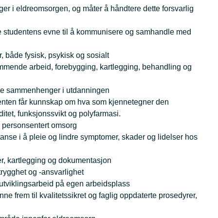
nger i eldreomsorgen, og måter å håndtere dette forsvarlig
tvikle studentens evne til å kommunisere og samhandle med
, både fysisk, psykisk og sosialt
remmende arbeid, forebygging, kartlegging, behandling og
like sammenhenger i utdanningen
denten får kunnskap om hva som kjennetegner den
ditet, funksjonssvikt og polyfarmasi.
 personsentert omsorg
tanse i å pleie og lindre symptomer, skader og lidelser hos
er, kartlegging og dokumentasjon
 trygghet og -ansvarlighet
og utviklingsarbeid på egen arbeidsplass
e frem til kvalitetssikret og faglig oppdaterte prosedyrer,