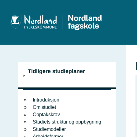
V
Tidligere studieplaner
i
Innholdsfortegnelse
s
Introduksjon
Om studiet
Opptakskrav
Studiets struktur og oppbygning
Studiemodeller
Arbeidsformer