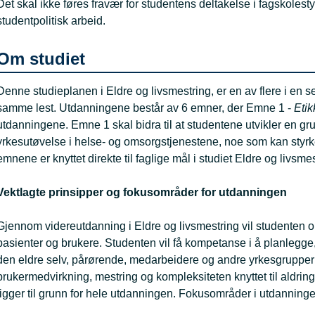
Det skal ikke føres fravær for studentens deltakelse i fagskolestyr
studentpolitisk arbeid.
Om studiet
Denne studieplanen i Eldre og livsmestring, er en av flere i en 
samme lest. Utdanningene består av 6 emner, der Emne 1 -
Eti
utdanningene. Emne 1 skal bidra til at studentene utvikler en g
yrkesutøvelse i helse- og omsorgstjenestene, noe som kan styr
emnene er knyttet direkte til faglige mål i studiet Eldre og livsmes
Vektlagte prinsipper og fokusområder for utdanningen
Gjennom videreutdanning i Eldre og livsmestring vil studenten
pasienter og brukere. Studenten vil få kompetanse i å planlegge, 
den eldre selv, pårørende, medarbeidere og andre yrkesgrupper
brukermedvirkning, mestring og kompleksiteten knyttet til aldrin
ligger til grunn for hele utdanningen. Fokusområder i utdanning