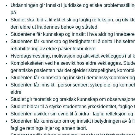
Utdanningen gir innsikt i juridiske og etiske problemsstilli
på
Studiet skal bidra til økt etisk og faglig refleksjon, og u
den eldre ut fra dennes behov og ståsted
Studentene får kunnskap og innsikt i hva aldring innebærer
Studenten får kunnskap og ferdigheter til å delta i helsef
rehabilitering av eldre pasienter/brukere
Hverdagsmestring, motivasjon og aktivitet vektlegges i u
Kompleksiteten ved helsesvikt hos eldre vektlegges. Stu
geriatriske pasienten når det gjelder skrøpelighet, komorbi
Studenten får kunnskap og innsikt i demenssykdommer og
Studenten får innsikt i personsentrert sykepleie, og kompe
eldre
Studiet gir teoretisk og praktisk kunnskap om observasjon
Studiet bidrar til å styrke studentens yrkesidentitet, faglige
Studenten utvikler sin evne til å bidra i faglig refleksjon 
Studenten får kunnskap om og innsikt i betydningen av å finn
faglige retningslinjer og annen teori.