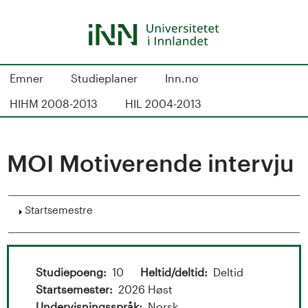
Hopp
til
hovedinnhold
S
Emner
Studieplaner
Inn.no
t
HIHM 2008-2013
HIL 2004-2013
u
d
MOI Motiverende intervju
i
Vis
Startsemestre
e
k
a
Studiepoeng
10
Heltid/deltid
Deltid
Startsemester
2026 Høst
Undervisningsspråk
Norsk