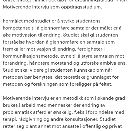
n
Motiverende Intervju som oppdragsstudium.
l
Formålet med studiet er å styrke studentens
a
kompetanse til å gjennomføre samtaler der målet er å
øke motivasjon til endring. Studiet skal gi studenten
n
forståelse hvordan å gjennomføre en samtale som
fremkaller motivasjon til endring, ferdigheter i
d
kommunikasjonsmetode, evne til å styre samtalen mot
e
forandring, håndtere motstand og utforske ambivalens.
Studiet skal videre gi studenten kunnskap om når
t
metoden bør benyttes, det teoretiske grunnlaget for
metoden og forskningen som foreligger på feltet.
Motiverende Intervju er en metodikk som i økende grad
brukes i arbeid med mennesker der endring av
problematisk atferd er ønskelig, f.eks i forbindelse med
terapi, rådgivning og andre konsultasjoner. Studiet
retter seg blant annet mot ansatte i offentlig og privat