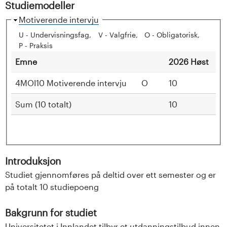
Studiemodeller
s
S
Motiverende intervju
i
k
U - Undervisningsfag
V - Valgfrie
O - Obligatorisk
j
P - Praksis
t
u
Emne
2026 Høst
l
e
4MOI10 Motiverende intervju
O
10
t
Sum (10 totalt)
10
e
t
i
Introduksjon
Studiet gjennomføres på deltid over ett semester og er
I
på totalt 10 studiepoeng
n
Bakgrunn for studiet
Universitetet i Innlandet tilbyr et utdanningstilbud innen