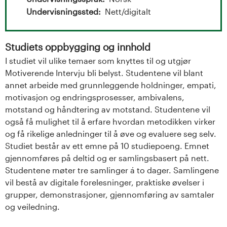
t
Undervisningssted
Nett/digitalt
a
l
Studiets oppbygging og innhold
o
I studiet vil ulike temaer som knyttes til og utgjør
Motiverende Intervju bli belyst. Studentene vil blant
g
annet arbeide med grunnleggende holdninger, empati,
motivasjon og endringsprosesser, ambivalens,
U
motstand og håndtering av motstand. Studentene vil
også få mulighet til å erfare hvordan metodikken virker
n
og få rikelige anledninger til å øve og evaluere seg selv.
Studiet består av ett emne på 10 studiepoeng. Emnet
i
gjennomføres på deltid og er samlingsbasert på nett.
v
Studentene møter tre samlinger á to dager. Samlingene
vil bestå av digitale forelesninger, praktiske øvelser i
e
grupper, demonstrasjoner, gjennomføring av samtaler
og veiledning.
r