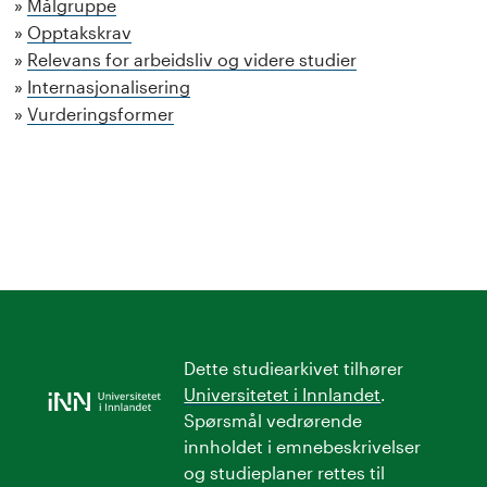
Målgruppe
Opptakskrav
Relevans for arbeidsliv og videre studier
Internasjonalisering
Vurderingsformer
Dette studiearkivet tilhører
Universitetet i Innlandet
.
Spørsmål vedrørende
innholdet i emnebeskrivelser
og studieplaner rettes til