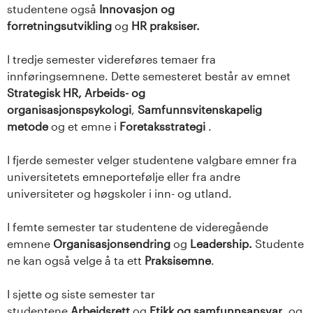
studentene også
Innovasjon og
s
forretningsutvikling
og
HR praksiser.
i
I tredje semester videreføres temaer fra
t
innføringsemnene. Dette semesteret består av emnet
Strategisk HR,
Arbeids- og
e
organisasjonspsykologi
,
Samfunnsvitenskapelig
metode
og
et emne i
Foretaksstrategi
.
t
I fjerde semester velger studentene valgbare emner fra
e
universitetets emneportefølje eller fra andre
t
universiteter og høgskoler i inn- og utland.
i
I femte semester tar studentene de videregående
emnene
Organisasjonsendring
og
Leadership.
Studente
I
ne kan også velge å ta ett
Praksisemne
.
n
I sjette og siste semester tar
studentene
Arbeidsrett
og
Etikk og samfunnsansvar
, og