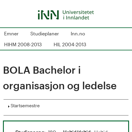
Hopp
til
hovedinnhold
S
Emner
Studieplaner
Inn.no
t
HIHM 2008-2013
HIL 2004-2013
u
d
BOLA Bachelor i
i
organisasjon og ledelse
e
k
Vis
Startsemestre
a