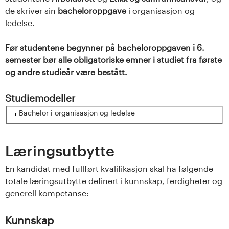
n
de skriver sin
bacheloroppgave
i organisasjon og
l
ledelse.
a
Før studentene begynner på bacheloroppgaven i 6.
semester bør alle obligatoriske emner i studiet fra første
n
og andre studieår være bestått.
d
Studiemodeller
e
Vis
Bachelor i organisasjon og ledelse
t
Læringsutbytte
En kandidat med fullført kvalifikasjon skal ha følgende
totale læringsutbytte definert i kunnskap, ferdigheter og
generell kompetanse:
Kunnskap