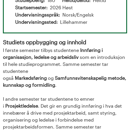
t
Studiepoeng
180
Heltid/deltid
Heltid
Startsemester
2026 Høst
a
Undervisningsspråk
Norsk/Engelsk
l
Undervisningssted
Lillehammer
o
Studiets oppbygging og innhold
g
I første semester tilbys studentene
Innføring i
organisasjon, ledelse og arbeidsliv
som en introduksjon
U
til hele studieprogrammet. Samme semester tar
studentene
n
også
Markedsføring
og
Samfunnsvitenskapelig metode,
i
kunnskap og formidling
.
v
I andre semester tar studentene to emner
i
Prosjektledelse
. Det gir en grundig innføring i hva det
e
innebærer å drive med prosjektarbeid, samt styring,
organisering og ledelse i forbindelse med
r
prosjektarbeidsformen. Samme semester tar