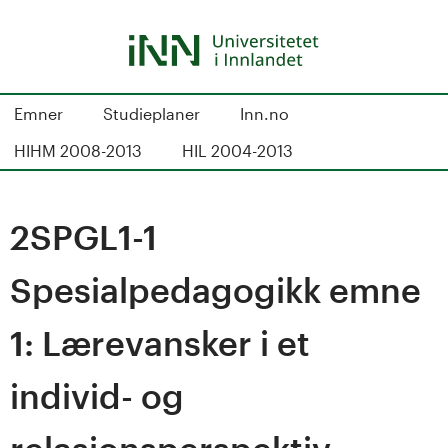
Hopp
til
hovedinnhold
S
Emner
Studieplaner
Inn.no
t
HIHM 2008-2013
HIL 2004-2013
u
d
2SPGL1-1
i
Spesialpedagogikk emne
e
1: Lærevansker i et
k
individ- og
a