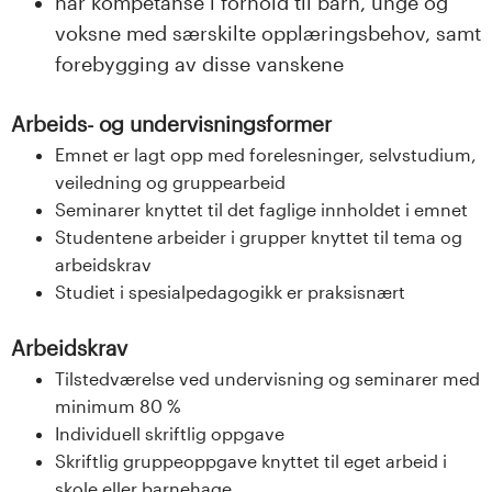
n
har kompetanse i forhold til barn, unge og
voksne med særskilte opplæringsbehov, samt
l
forebygging av disse vanskene
a
Arbeids- og undervisningsformer
n
Emnet er lagt opp med forelesninger, selvstudium,
veiledning og gruppearbeid
d
Seminarer knyttet til det faglige innholdet i emnet
e
Studentene arbeider i grupper knyttet til tema og
arbeidskrav
t
Studiet i spesialpedagogikk er praksisnært
Arbeidskrav
Tilstedværelse ved undervisning og seminarer med
minimum 80 %
Individuell skriftlig oppgave
Skriftlig gruppeoppgave knyttet til eget arbeid i
skole eller barnehage