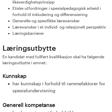
likeverdighetsprinsipp
s
Etiske utfordringer i spesialpedagogisk arbeid i
i
forhold til inkludering og differensiering
Generelle og spesifikke lærevansker
t
Lærevansker i et individ- og relasjonelt perspektiv
Læringsbarrierer
e
Læringsutbytte
t
En kandidat med fullført kvalifikasjon skal ha følgende
e
læringsutbytte i emnet:
t
Kunnskap
i
har kunnskap i forhold til rammefaktorer for
I
spesialundervisning
n
Generell kompetanse