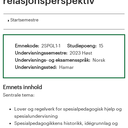
t
relasjonsperspektiv
a
Vis
Startsemestre
l
o
Emnekode
2SPGL1-1
Studiepoeng
15
g
Undervisningssemestre
2023 Høst
U
Undervisnings- og eksamensspråk
Norsk
Undervisningssted
Hamar
n
i
Emnets innhold
Sentrale tema:
v
e
Lover og regelverk for spesialpedagogisk hjelp og
spesialundervisning
r
Spesialpedagogikkens historikk, idégrunnlag og