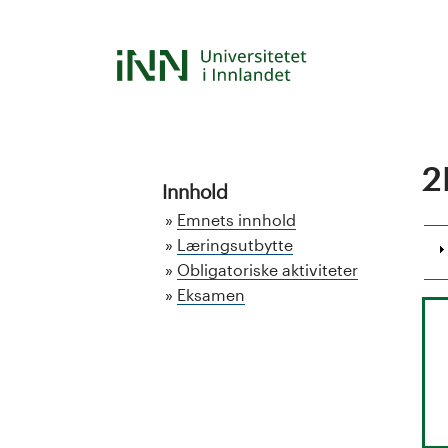
Hopp
til
S
hovedinnhold
t
u
2
d
Innhold
Emnets innhold
i
Læringsutbytte
Obligatoriske aktiviteter
e
Eksamen
k
a
t