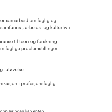
 for samarbeid om faglig og
samfunns-, arbeids- og kulturliv i
ranse til teori og forskning
m faglige problemstillinger
og- utøvelse
s
ikasjon i profesjonsfaglig
sisopplæringen kan enten