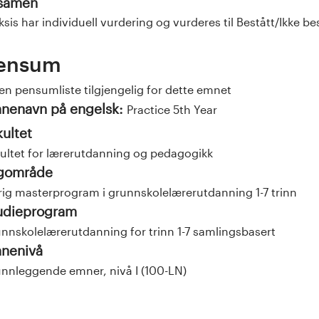
samen
ksis har individuell vurdering og vurderes til Bestått/Ikke be
ensum
en pensumliste tilgjengelig for dette emnet
nenavn på engelsk:
Practice 5th Year
kultet
ultet for lærerutdanning og pedagogikk
gområde
rig masterprogram i grunnskolelærerutdanning 1-7 trinn
udieprogram
nnskolelærerutdanning for trinn 1-7 samlingsbasert
nenivå
nnleggende emner, nivå I (100-LN)