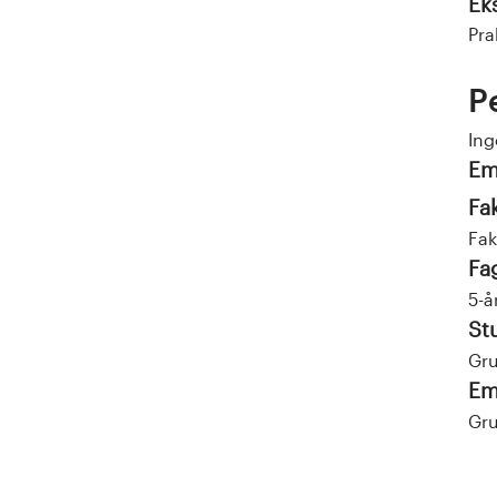
Ek
Pra
P
Ing
Em
Fa
Fak
Fa
5-å
St
Gru
Em
Gru