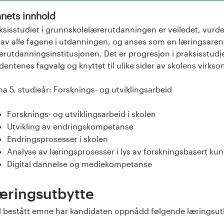
nets innhold
ksisstudiet i grunnskolelærerutdanningen er veiledet, vurdert
 av alle fagene i utdanningen, og anses som en læringsaren
erutdanningsinstitusjonen. Det er progresjon i praksisstudi
dentenes fagvalg og knyttet til ulike sider av skolens virks
a 5. studieår: Forsknings- og utviklingsarbeid
Forsknings- og utviklingsarbeid i skolen
Utvikling av endringskompetanse
Endringsprosesser i skolen
Analyse av læringsprosesser i lys av forskningsbasert ku
Digital dannelse og mediekompetanse
æringsutbytte
 bestått emne har kandidaten oppnådd følgende læringsut