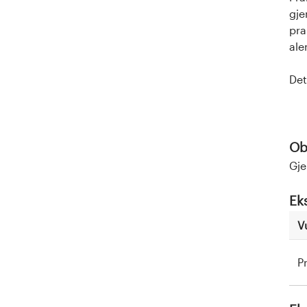
gje
pra
ale
Det
Obl
Gje
Ek
V
P