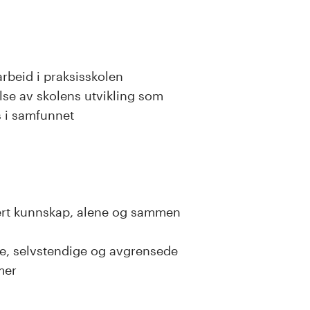
rbeid i praksisskolen
se av skolens utvikling som
s i samfunnet
sert kunnskap, alene og sammen
te, selvstendige og avgrensede
rmer