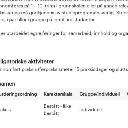
nnomføres på 1. - 10. trinn i grunnskolen eller på annen rel
ksisarena må godkjennes av studieprogramansvarlig. Stud
ne, i par eller i gruppe på inntil fire studenter.
 er utarbeidet egne føringer for samarbeid, innhold og org
igatoriske aktiviteter
nnomført praksis (førpraksismøte, 15 praksisdager og slutt
samen
urderingsordning
Karakterskala
Gruppe/individuell
Bestått - Ikke
raksis
Individuell
bestått