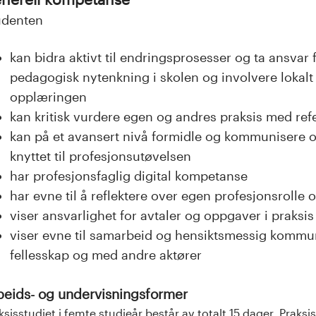
udenten
kan bidra aktivt til endringsprosesser og ta ansvar
pedagogisk nytenkning i skolen og involvere lokalt 
opplæringen
kan kritisk vurdere egen og andres praksis med refe
kan på et avansert nivå formidle og kommunisere o
knyttet til profesjonsutøvelsen
har profesjonsfaglig digital kompetanse
har evne til å reflektere over egen profesjonsrolle 
viser ansvarlighet for avtaler og oppgaver i praksi
viser evne til samarbeid og hensiktsmessig kommun
fellesskap og med andre aktører
beids- og undervisningsformer
ksisstudiet i femte studieår består av totalt 15 dager. Prak