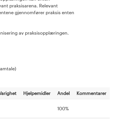
evant praksisarena. Relevant
entene gjennomfører praksis enten
anisering av praksisopplæringen.
samtale)
Varighet
Hjelpemidler
Andel
Kommentarer
100%