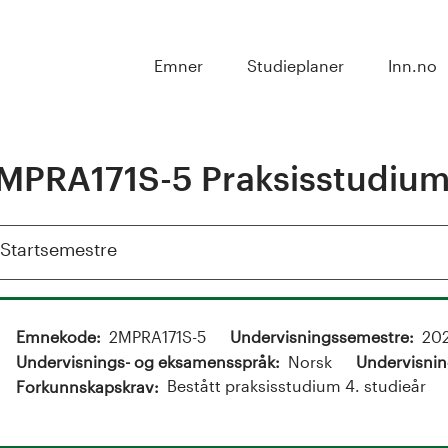
Emner
Studieplaner
Inn.no
MPRA171S-5 Praksisstudium 
Vis
Startsemestre
Emnekode
2MPRA171S-5
Undervisningssemestre
202
Undervisnings- og eksamensspråk
Norsk
Undervisnin
Bestått praksisstudium 4. studieår
Forkunnskapskrav