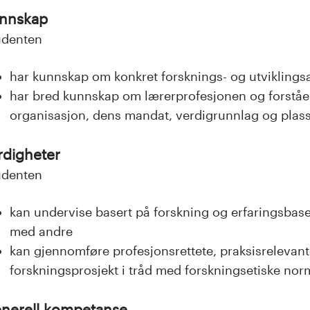
nnskap
udenten
har kunnskap om konkret forsknings- og utviklingsa
har bred kunnskap om lærerprofesjonen og forståel
organisasjon, dens mandat, verdigrunnlag og plas
rdigheter
udenten
kan undervise basert på forskning og erfaringsba
med andre
kan gjennomføre profesjonsrettete, praksisrelevan
forskningsprosjekt i tråd med forskningsetiske no
nerell kompetanse