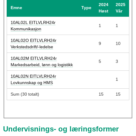
u
2024
2025
Emne
Type
l
Høst
Vår
10AL02L EITLVLRH24r
1
1
Kommunikasjon
10AL02O EITLVLRH24r
9
10
Verkstedsdrift/-ledelse
10AL02M EITLVLRH24r
5
3
Markedsarbeid, lønn og logistikk
10AL02N EITLVLRH24r
1
Lovkunnskap og HMS
Sum (30 totalt)
15
15
Undervisnings- og læringsformer