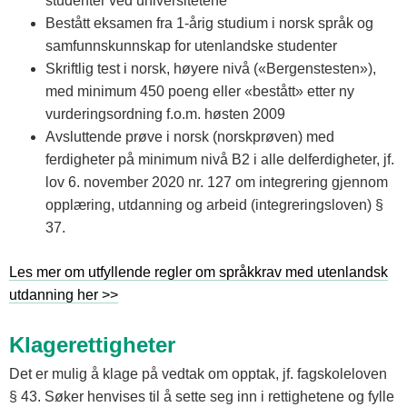
studenter ved universitetene
Bestått eksamen fra 1-årig studium i norsk språk og
samfunnskunnskap for utenlandske studenter
Skriftlig test i norsk, høyere nivå («Bergenstesten»),
med minimum 450 poeng eller «bestått» etter ny
vurderingsordning f.o.m. høsten 2009
Avsluttende prøve i norsk (norskprøven) med
ferdigheter på minimum nivå B2 i alle delferdigheter, jf.
lov 6. november 2020 nr. 127 om integrering gjennom
opplæring, utdanning og arbeid (integreringsloven) §
37.
Les mer om utfyllende regler om språkkrav med utenlandsk
utdanning her >>
Klagerettigheter
Det er mulig å klage på vedtak om opptak, jf. fagskoleloven
§ 43. Søker henvises til å sette seg inn i rettighetene og fylle