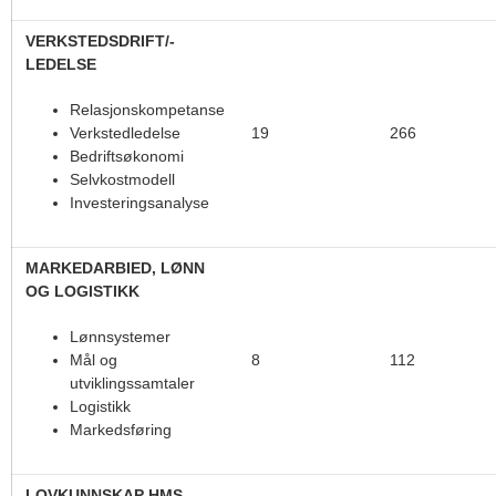
VERKSTEDSDRIFT/-
LEDELSE
Relasjonskompetanse
19
266
Verkstedledelse
Bedriftsøkonomi
Selvkostmodell
Investeringsanalyse
MARKEDARBIED, LØNN
OG LOGISTIKK
Lønnsystemer
8
112
Mål og
utviklingssamtaler
Logistikk
Markedsføring
LOVKUNNSKAP HMS