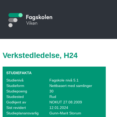
Hopp
til
S
hovedinnhold
t
u
d
i
Verkstedledelse, H24
e
k
STUDIEFAKTA
a
Studienivå
Fagskole nivå 5.1
Studieform
Nettbasert med samlinger
t
Studiepoeng
30
Studiested
Rud
a
Godkjent av
NOKUT 27.08.2009
Sist revidert
12.01.2024
l
Studieplanansvarlig
Gunn-Marit Storum