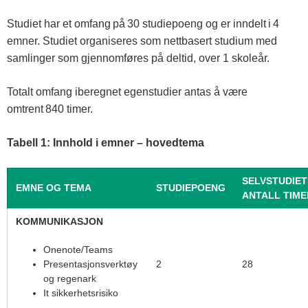
Studiet har et omfang på 30 studiepoeng og er inndelt i 4
emner. Studiet organiseres som nettbasert studium med
samlinger som gjennomføres på deltid, over 1 skoleår.
Totalt omfang iberegnet egenstudier antas å være
omtrent 840 timer.
Tabell 1: Innhold i emner – hovedtema
SELVSTUDIET
EMNE OG TEMA
STUDIEPOENG
ANTALL TIME
KOMMUNIKASJON
Onenote/Teams
2
28
Presentasjonsverktøy
og regenark
It sikkerhetsrisiko