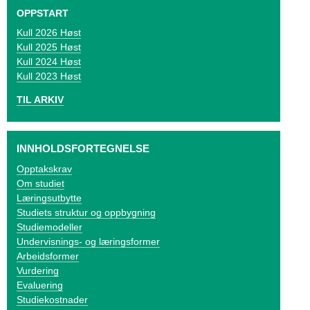
o
OPPSTART
g
2026 Høst
2025 Høst
V
2024 Høst
2023 Høst
i
TIL ARKIV
k
e
INNHOLDSFORTEGNELSE
n
Opptakskrav
Om studiet
Læringsutbytte
Studiets struktur og oppbygning
Studiemodeller
Undervisnings- og læringsformer
Arbeidsformer
Vurdering
Evaluering
Studiekostnader