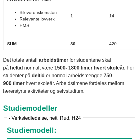
Biloverenskomsten
1
14
Relevante lovverk
HMS
SUM
30
420
Det totale antall
arbeidstimer
for studentene skal
på
heltid
normalt være
1500- 1800 timer hvert skoleår.
For
studenter på
deltid
er normal arbeidsmengde
750-
900
timer
hvert skoleår. Arbeidstimene fordeles mellom
lærerstyrte aktiviteter og selvstudium.
Studiemodeller
S
Verkstedledelse, nett, Rud, H24
k
Studiemodell:
j