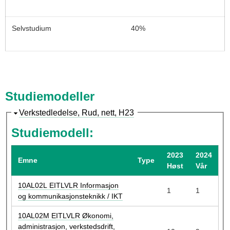
Selvstudium
40%
Studiemodeller
S
Verkstedledelse, Rud, nett, H23
k
Studiemodell:
j
u
2023
2024
Emne
Type
l
Høst
Vår
10AL02L EITLVLR Informasjon
1
1
og kommunikasjonsteknikk / IKT
10AL02M EITLVLR Økonomi,
administrasjon, verkstedsdrift,