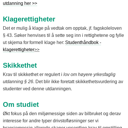
utdanning her >>
Klagerettigheter
Det er mulig å klage på vedtak om opptak, jf. fagskoleloven
§ 43. Søker henvises til å sette seg inn i rettighetene og fylle
ut skjema for formell klage her:
Studenthåndbok -
klagerettigheter
>>
Skikkethet
Krav til skikkethet er regulert i
lov om høyere yrkesfaglig
utdanning § 26
. Det blir ikke foretatt skikkethetsvurdering av
studenter ved denne utdanningen.
Om studiet
Økt fokus på den miljømessige siden av bilbruket og derav
interesse for andre typer drivstofløsninger ser vi
bransjemessig allerede skaper vesentlige krav til omstilling