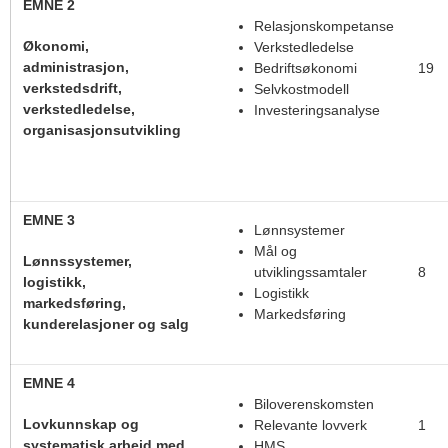
EMNE 2
Relasjonskompetanse
Økonomi,
Verkstedledelse
administrasjon,
Bedriftsøkonomi
19
verkstedsdrift,
Selvkostmodell
verkstedledelse,
Investeringsanalyse
organisasjonsutvikling
EMNE 3
Lønnsystemer
Mål og
Lønnssystemer,
utviklingssamtaler
8
logistikk,
Logistikk
markedsføring,
Markedsføring
kunderelasjoner og salg
EMNE 4
Biloverenskomsten
Lovkunnskap og
Relevante lovverk
1
systematisk arbeid med
HMS