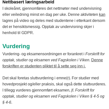
Nettbasert læringsarbeid
I skoleåret, gjennomføres det nettmøter med undervisning
eller veiledning minst en dag per uke. Denne aktiviteten
kan
lagres på video og deles med studentene i etterkant dersom
det er hensiktsmessig. Opptak av undervisning skjer i
henhold til GDPR.
Vurdering
Vurdering- og eksamensordningen er forankret i
Forskrift for
opptak, studier og eksamen ved Fagskolen i Viken
.
Denne
forskriften er studenten pliktet til å sette seg inn i.
Det skal foretas sluttvurdering i emne(r). For studier med
hovedprosjekt og/eller praksis, skal også dette sluttvurderes.
I tillegg vurderes gjennomført eksamen, jf.
Forskrift for
opptak, studier og eksamen ved Fagskolen i Viken § 4-5 og
§ 4-6
.