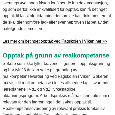
svenneprøve innen fristen for å sende inn dokumentasjon,
og som derfor ikke er kvalifisert for opptak, kan få betinget
opptak til fagskoleutdanning dersom de kan dokumentere at
de skal gjennomføre fag- eller svenneprøven i løpet av det
påfølgende semesteret.
Les mer om betinget opptak ved Fagskolen i Viken her >>
Opptak på grunn av realkompetanse
Søkere som ikke fyller kravene til generelt opptaksgrunnlag
og har fylt 23 år, kan søke på grunnlag av
realkompetansevurdering ved Fagskolen i Viken. Søkeren
må vise til realkompetanse i felles allmenne fag tilsvarende
læreplanene i Vg1 og Vg2 i yrkesfaglige
utdanningsprogram. Arbeidspraksis må ha et innhold som er
relevant for den fagretningen det søkes opptak til.
Realkompetansevurdering av relevant praksis foretas av
fagskolen i henhold til Fagskolen i Vikens egne