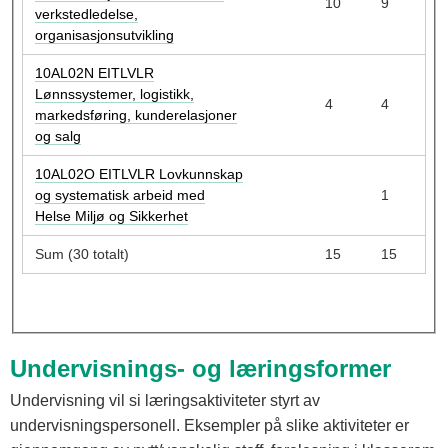
10
9
verkstedledelse,
organisasjonsutvikling
10AL02N EITLVLR
Lønnssystemer, logistikk,
4
4
markedsføring, kunderelasjoner
og salg
10AL02O EITLVLR Lovkunnskap
og systematisk arbeid med
1
Helse Miljø og Sikkerhet
Sum (30 totalt)
15
15
Undervisnings- og læringsformer
Undervisning vil si læringsaktiviteter styrt av
undervisningspersonell. Eksempler på slike aktiviteter er