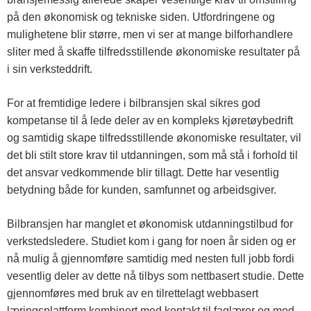
på den økonomisk og tekniske siden. Utfordringene og
mulighetene blir større, men vi ser at mange bilforhandlere
sliter med å skaffe tilfredsstillende økonomiske resultater på
i sin verksteddrift.
For at fremtidige ledere i bilbransjen skal sikres god
kompetanse til å lede deler av en kompleks kjøretøybedrift
og samtidig skape tilfredsstillende økonomiske resultater, vil
det bli stilt store krav til utdanningen, som må stå i forhold til
det ansvar vedkommende blir tillagt. Dette har vesentlig
betydning både for kunden, samfunnet og arbeidsgiver.
Bilbransjen har manglet et økonomisk utdanningstilbud for
verkstedsledere. Studiet kom i gang for noen år siden og er
nå mulig å gjennomføre samtidig med nesten full jobb fordi
vesentlig deler av dette nå tilbys som nettbasert studie. Dette
gjennomføres med bruk av en tilrettelagt webbasert
læringsplattform kombinert med kontakt til faglærer og med