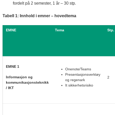
fordelt på 2 semester, 1 år – 30 stp.
Tabell 1: Innhold i emner – hovedtema
EMNE
Tema
Stp
.
EMNE 1
Onenote/Teams
Presentasjonsverktøy
Informasjon og
2
og regenark
kommunikasjonsteknikk
It sikkerhetsrisiko
/ IKT