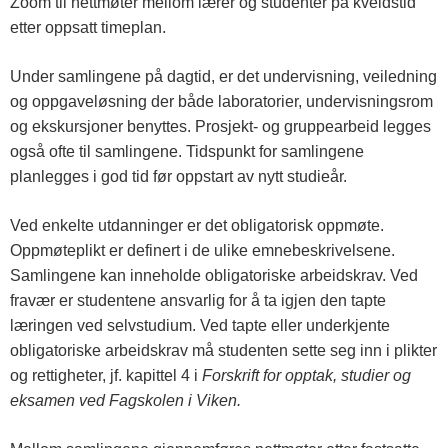
Zoom til nettmøter mellom lærer og studenter på kveldstid
etter oppsatt timeplan.
Under samlingene på dagtid, er det undervisning, veiledning
og oppgaveløsning der både laboratorier, undervisningsrom
og ekskursjoner benyttes. Prosjekt- og gruppearbeid legges
også ofte til samlingene. Tidspunkt for samlingene
planlegges i god tid før oppstart av nytt studieår.
Ved enkelte utdanninger er det obligatorisk oppmøte.
Oppmøteplikt er definert i de ulike emnebeskrivelsene.
Samlingene kan inneholde obligatoriske arbeidskrav. Ved
fravær er studentene ansvarlig for å ta igjen den tapte
læringen ved selvstudium. Ved tapte eller underkjente
obligatoriske arbeidskrav må studenten sette seg inn i plikter
og rettigheter, jf. kapittel 4 i
Forskrift for opptak, studier og
eksamen ved Fagskolen i Viken.