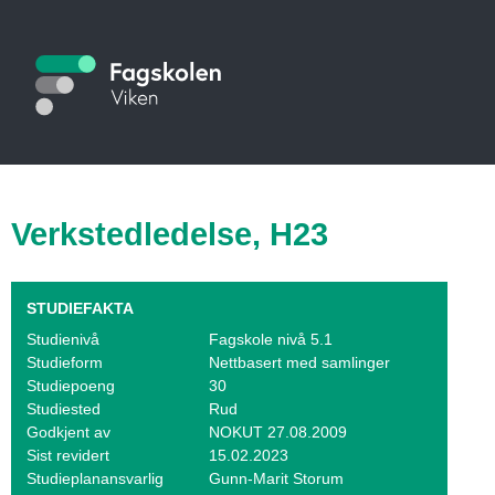
Hopp
til
S
hovedinnhold
t
u
d
i
Verkstedledelse, H23
e
k
STUDIEFAKTA
a
Studienivå
Fagskole nivå 5.1
Studieform
Nettbasert med samlinger
t
Studiepoeng
30
Studiested
Rud
a
Godkjent av
NOKUT 27.08.2009
Sist revidert
15.02.2023
l
Studieplanansvarlig
Gunn-Marit Storum