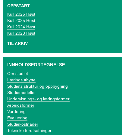
o
OPPSTART
g
2026 Høst
2025 Høst
V
2024 Høst
2023 Høst
i
TIL ARKIV
k
e
INNHOLDSFORTEGNELSE
n
Om studiet
Læringsutbytte
Studiets struktur og oppbygning
Studiemodeller
Undervisnings- og læringsformer
Arbeidsformer
Vurdering
Evaluering
Studiekostnader
Tekniske forutsetninger