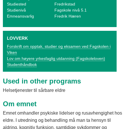
o
Studiested
Fredrikstad
Studienivå
Fagskole nivå 5.1
g
Emneansvarlig
Fredrik Hæren
V
i
LOVVERK
k
Forskrift om opptak, studier og eksamen ved Fagskolen i
Viken
e
Lov om høyere yrkesfaglig utdanning (Fagskoleloven)
n
Studenthåndbok
Used in other programs
Helsetjenester til sårbare eldre
Om emnet
Emnet omhandler psykiske lidelser og rusavhengighet hos
eldre. I utredning og behandling må man ta hensyn til
aldring, kognitiv funksjon, samtidige sykdommer og