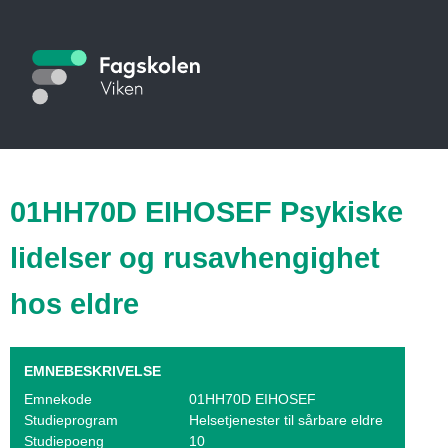
Hopp
til
S
hovedinnhold
t
u
d
i
01HH70D EIHOSEF Psykiske
e
lidelser og rusavhengighet
k
hos eldre
a
t
EMNEBESKRIVELSE
a
Emnekode
01HH70D EIHOSEF
l
Studieprogram
Helsetjenester til sårbare eldre
Studiepoeng
10