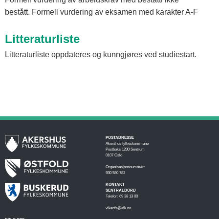
bestått. Formell vurdering av eksamen med karakter A-F
Litteraturliste
Litteraturliste oppdateres og kunngjøres ved studiestart.
POSTADRESSE
Akershus fylkeskommune
Postboks 1200 Sentrum
0107 Oslo
Organisasjonsnummer:
930 580 783
KONTAKT
SENTRALBORD
Telefon: 69 38 13 00
vikenfs@afk.no