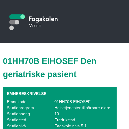
Hopp
til
S
hovedinnhold
t
u
d
i
01HH70B EIHOSEF Den
e
geriatriske pasient
k
a
EMNEBESKRIVELSE
t
Emnekode
01HH70B EIHOSEF
Studieprogram
Helsetjenester til sårbare eldre
a
Studiepoeng
10
l
Studiested
Fredrikstad
Studienivå
Fagskole nivå 5.1