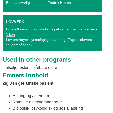
o
Emneansvarlig
Fredrik Hæren
g
V
LOVVERK
i
Forskrift om opptak, studier og eksamen ved Fagskolen i
Viken
k
Lov om høyere yrkesfaglig utdanning (Fagskoleloven)
Studenthåndbok
e
n
Used in other programs
Helsetjenester til sårbare eldre
Emnets innhold
2a) Den geriatriske pasient
Aldring og alderdom
Normale aldersforandringer
Biologisk, psykologisk og sosial aldring