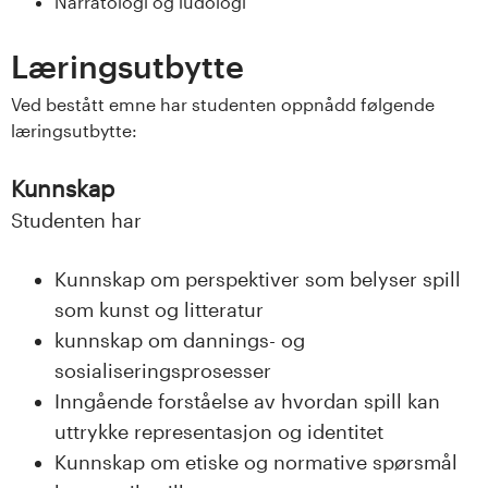
n
Narratologi og ludologi
l
Læringsutbytte
a
Ved bestått emne har studenten oppnådd følgende
læringsutbytte:
n
d
Kunnskap
Studenten har
e
t
Kunnskap om perspektiver som belyser spill
som kunst og litteratur
kunnskap om dannings- og
sosialiseringsprosesser
Inngående forståelse av hvordan spill kan
uttrykke representasjon og identitet
Kunnskap om etiske og normative spørsmål