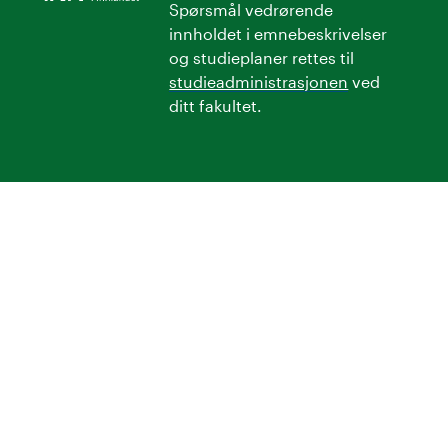
Spørsmål vedrørende
innholdet i emnebeskrivelser
og studieplaner rettes til
studieadministrasjonen
ved
ditt fakultet.