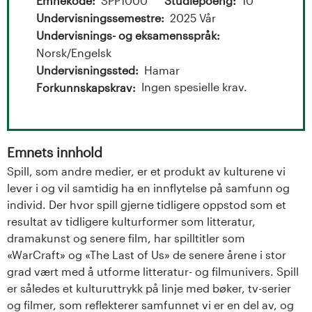
t
Emnekode
SPP1000
Studiepoeng
10
Undervisningssemestre
2025 Vår
a
Undervisnings- og eksamensspråk
l
Norsk/Engelsk
Undervisningssted
Hamar
o
Ingen spesielle krav.
Forkunnskapskrav
g
U
Emnets innhold
Spill, som andre medier, er et produkt av kulturene vi
n
lever i og vil samtidig ha en innflytelse på samfunn og
i
individ. Der hvor spill gjerne tidligere oppstod som et
resultat av tidligere kulturformer som litteratur,
v
dramakunst og senere film, har spilltitler som
«WarCraft» og «The Last of Us» de senere årene i stor
e
grad vært med å utforme litteratur- og filmunivers. Spill
er således et kulturuttrykk på linje med bøker, tv-serier
r
og filmer, som reflekterer samfunnet vi er en del av, og