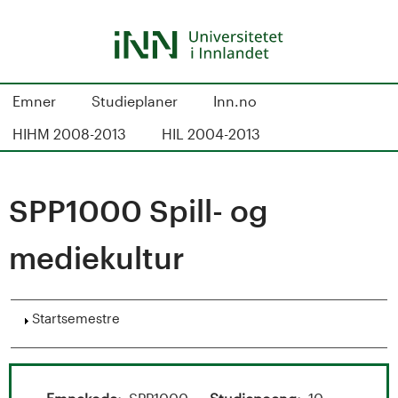
Hopp
til
hovedinnhold
S
Emner
Studieplaner
Inn.no
t
HIHM 2008-2013
HIL 2004-2013
u
d
SPP1000 Spill- og
i
mediekultur
e
k
Vis
Startsemestre
a