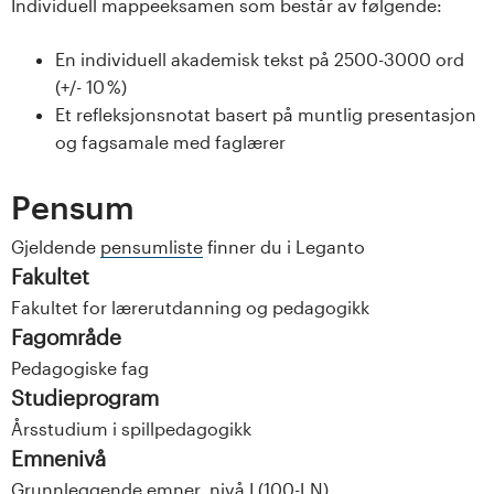
Individuell mappeeksamen som består av følgende:
En individuell akademisk tekst på 2500-3000 ord
(+/- 10 %)
Et refleksjonsnotat basert på muntlig presentasjon
og fagsamale med faglærer
Pensum
Gjeldende
pensumliste
finner du i Leganto
Fakultet
Fakultet for lærerutdanning og pedagogikk
Fagområde
Pedagogiske fag
Studieprogram
Årsstudium i spillpedagogikk
Emnenivå
Grunnleggende emner, nivå I (100-LN)