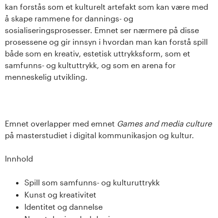
kan forstås som et kulturelt artefakt som kan være med
s
å skape rammene for dannings- og
i
sosialiseringsprosesser. Emnet ser nærmere på disse
prosessene og gir innsyn i hvordan man kan forstå spill
t
både som en kreativ, estetisk uttrykksform, som et
samfunns- og kultuttrykk, og som en arena for
e
menneskelig utvikling.
t
e
Emnet overlapper med emnet
Games and media culture
t
på masterstudiet i digital kommunikasjon og kultur.
i
Innhold
I
Spill som samfunns- og kulturuttrykk
Kunst og kreativitet
n
Identitet og dannelse