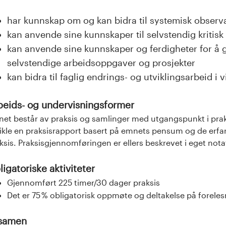
har kunnskap om og kan bidra til systemisk observ
kan anvende sine kunnskaper til selvstendig kritisk
kan anvende sine kunnskaper og ferdigheter for å
selvstendige arbeidsoppgaver og prosjekter
kan bidra til faglig endrings- og utviklingsarbeid 
beids- og undervisningsformer
et består av praksis og samlinger med utgangspunkt i praksis
ikle en praksisrapport basert på emnets pensum og de erf
ksis. Praksisgjennomføringen er ellers beskrevet i eget not
igatoriske aktiviteter
Gjennomført 225 timer/30 dager praksis
Det er 75 % obligatorisk oppmøte og deltakelse på forele
samen