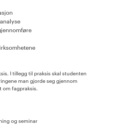
asjon
 analyse
 gjennomføre
i virksomhetene
. I tillegg til praksis skal studenten
aringene man gjorde seg gjennom
at om fagpraksis.
sning og seminar