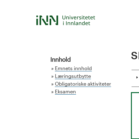
Hopp
til
S
hovedinnhold
t
u
S
d
Innhold
Emnets innhold
i
Læringsutbytte
Obligatoriske aktiviteter
e
Eksamen
k
a
t