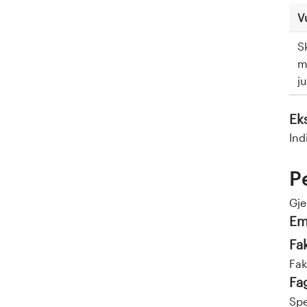
V
S
m
j
Ek
Ind
P
Gj
Em
Fa
Fak
Fa
Spe