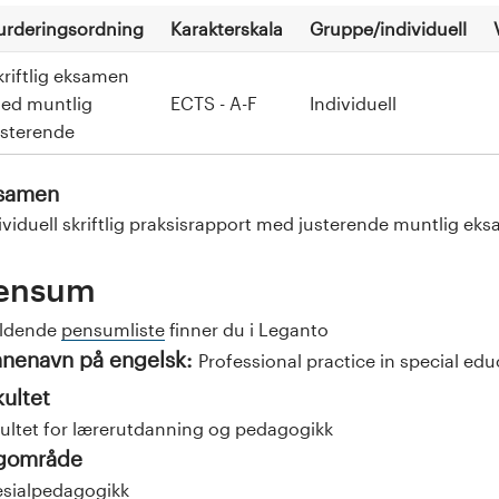
urderingsordning
Karakterskala
Gruppe/individuell
kriftlig eksamen
ed muntlig
ECTS - A-F
Individuell
usterende
samen
ividuell skriftlig praksisrapport med justerende muntlig ek
ensum
eldende
pensumliste
finner du i Leganto
nenavn på engelsk:
Professional practice in special edu
kultet
ultet for lærerutdanning og pedagogikk
gområde
sialpedagogikk