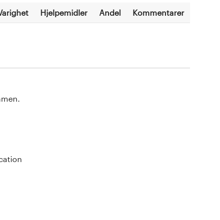
Varighet
Hjelpemidler
Andel
Kommentarer
samen.
cation