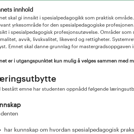
nets innhold
et skal gi innsikt i spesialpedagogikk som praktisk område.
evant yrkesområde for den spesialpedagogiske profesjonen.
sikt i spesialpedagogisk profesjonsutøvelse. Områder som 
malitet, avvik, livskvalitet, likeverd og rettigheter. Systemre
yst. Emnet skal danne grunnlag for mastergradsoppgaven 
et er i utgangspunktet kun mulig å velges sammen med 
æringsutbytte
 bestått emne har studenten oppnådd følgende læringsutb
nnskap
udenten
har kunnskap om hvordan spesialpedagogisk praksis 