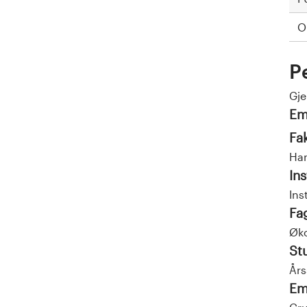
O
P
Gj
Em
Fa
Han
Ins
Ins
Fa
Øko
St
Års
Em