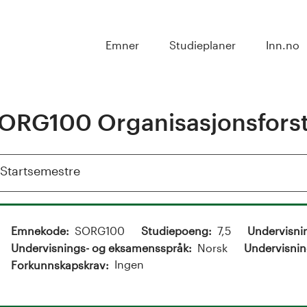
Emner
Studieplaner
Inn.no
ORG100 Organisasjonsforst
Vis
Startsemestre
Emnekode
SORG100
Studiepoeng
7,5
Undervisni
Undervisnings- og eksamensspråk
Norsk
Undervisnin
Ingen
Forkunnskapskrav