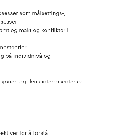
osesser som målsettings-,
osesser
samt og makt og konflikter i
ingsteorier
ng på individnivå og
sjonen og dens interessenter og
ktiver for å forstå