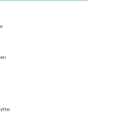
er
nen
ytte: