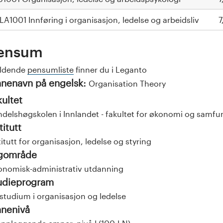
LA1001 Innføring i organisasjon, ledelse og arbeidsliv
7
ensum
eldende
pensumliste
finner du i Leganto
nenavn på engelsk:
Organisation Theory
kultet
delshøgskolen i Innlandet - fakultet for økonomi og samf
titutt
titutt for organisasjon, ledelse og styring
gområde
nomisk-administrativ utdanning
udieprogram
studium i organisasjon og ledelse
nenivå