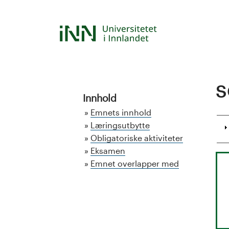
Hopp
til
S
hovedinnhold
t
u
S
d
Innhold
Emnets innhold
i
Læringsutbytte
Obligatoriske aktiviteter
e
Eksamen
k
Emnet overlapper med
a
t