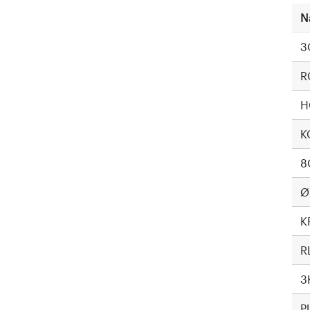
N
3
R
H
K
8
Ø
K
R
3
P