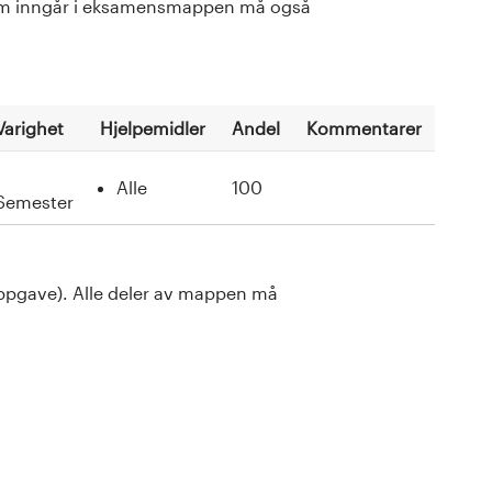
 som inngår i eksamensmappen må også
Varighet
Hjelpemidler
Andel
Kommentarer
1
Alle
100
Semester
ppgave). Alle deler av mappen må