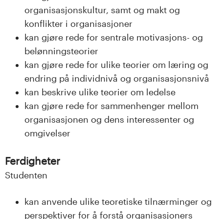
n
organisasjonskultur, samt og makt og
l
konflikter i organisasjoner
kan gjøre rede for sentrale motivasjons- og
a
belønningsteorier
n
kan gjøre rede for ulike teorier om læring og
endring på individnivå og organisasjonsnivå
d
kan beskrive ulike teorier om ledelse
e
kan gjøre rede for sammenhenger mellom
organisasjonen og dens interessenter og
t
omgivelser
Ferdigheter
Studenten
kan anvende ulike teoretiske tilnærminger og
perspektiver for å forstå organisasjoners