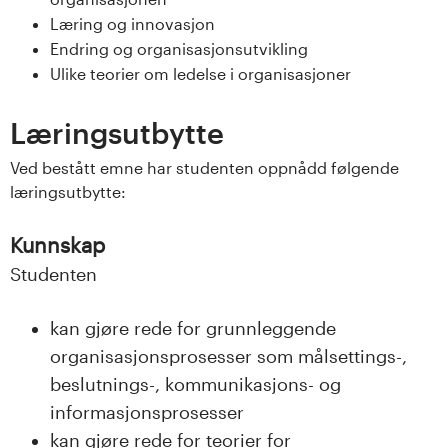
s
Læring og innovasjon
Endring og organisasjonsutvikling
i
Ulike teorier om ledelse i organisasjoner
t
Læringsutbytte
e
Ved bestått emne har studenten oppnådd følgende
t
læringsutbytte:
e
Kunnskap
t
Studenten
i
kan gjøre rede for grunnleggende
organisasjonsprosesser som målsettings-,
I
beslutnings-, kommunikasjons- og
n
informasjonsprosesser
kan gjøre rede for teorier for