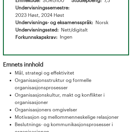
t
Emnekode
SORG100
Studiepoeng
7,5
Undervisningssemestre
a
2023 Høst, 2024 Høst
l
Undervisnings- og eksamensspråk
Norsk
Undervisningssted
Nett/digitalt
o
Ingen
Forkunnskapskrav
g
U
Emnets innhold
Mål, strategi og effektivitet
n
Organisasjonsstruktur og formelle
i
organisasjonsprosesser
Organisasjonskultur, makt og konflikter i
v
organisasjoner
Organisasjoners omgivelser
e
Motivasjon og mellommenneskelige relasjoner
r
Beslutnings- og kommunikasjonsprosesser i
organisasjonen