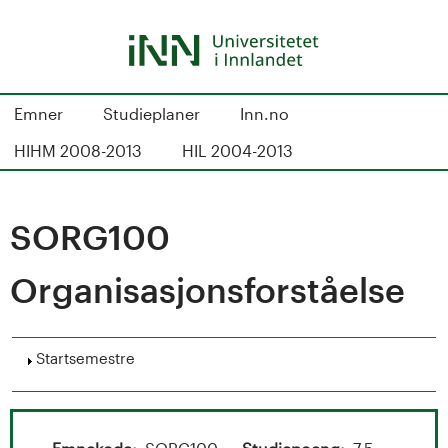
Hopp
til
hovedinnhold
S
Emner
Studieplaner
Inn.no
t
HIHM 2008-2013
HIL 2004-2013
u
d
SORG100
i
Organisasjonsforståelse
e
k
Vis
Startsemestre
a