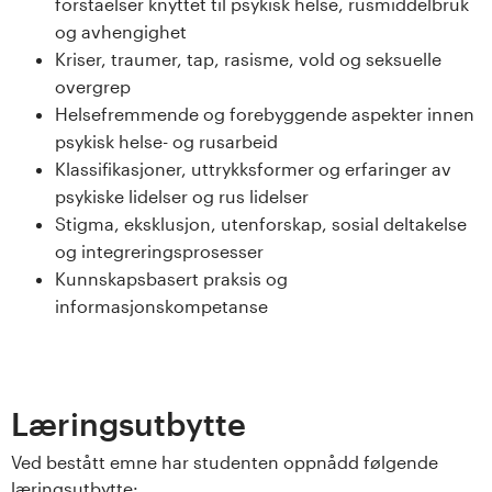
forståelser knyttet til psykisk helse, rusmiddelbruk
s
og avhengighet
Kriser, traumer, tap, rasisme, vold og seksuelle
i
overgrep
t
Helsefremmende og forebyggende aspekter innen
psykisk helse- og rusarbeid
e
Klassifikasjoner, uttrykksformer og erfaringer av
psykiske lidelser og rus lidelser
t
Stigma, eksklusjon, utenforskap, sosial deltakelse
og integreringsprosesser
e
Kunnskapsbasert praksis og
t
informasjonskompetanse
i
I
Læringsutbytte
n
Ved bestått emne har studenten oppnådd følgende
læringsutbytte: