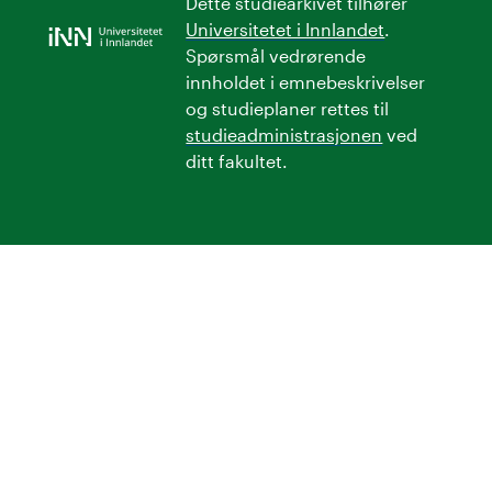
Dette studiearkivet tilhører
Universitetet i Innlandet
.
Spørsmål vedrørende
innholdet i emnebeskrivelser
og studieplaner rettes til
studieadministrasjonen
ved
ditt fakultet.