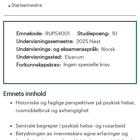
t
Vis
Startsemestre
a
l
Emnekode
RUPS4001
Studiepoeng
10
o
Undervisningssemestre
2025 Høst
Undervisnings- og eksamensspråk
Norsk
g
Undervisningssted
Elverum
U
Ingen spesielle krav.
Forkunnskapskrav
n
i
Emnets innhold
Historiske og faglige perspektiver på psykisk helse,
v
rusmiddelbruk og avhengighet
e
Sentrale begreper i psykisk helse- og rusarbeid
r
Betydningen av menneskers egne erfaringer og