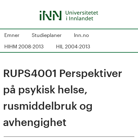
Hopp
til
hovedinnhold
S
Emner
Studieplaner
Inn.no
t
HIHM 2008-2013
HIL 2004-2013
u
d
RUPS4001 Perspektiver
i
på psykisk helse,
e
rusmiddelbruk og
k
avhengighet
a