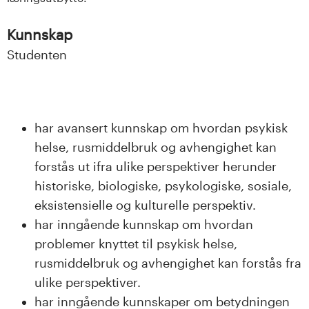
n
l
Kunnskap
Studenten
a
n
d
har avansert kunnskap om hvordan psykisk
e
helse, rusmiddelbruk og avhengighet kan
forstås ut ifra ulike perspektiver herunder
t
historiske, biologiske, psykologiske, sosiale,
eksistensielle og kulturelle perspektiv.
har inngående kunnskap om hvordan
problemer knyttet til psykisk helse,
rusmiddelbruk og avhengighet kan forstås fra
ulike perspektiver.
har inngående kunnskaper om betydningen