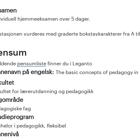
samen
ividuell hjemmeeksamen over 5 dager.
stasjonen vurderes med graderte bokstavkarakterer fra A til F
ensum
eldende
pensumliste
finner du i Leganto
nenavn på engelsk:
The basic concepts of pedagogy in 
kultet
ultet for lærerutdanning og pedagogikk
gområde
agogiske fag
udieprogram
helor i pedagogikk, fleksibel
nenivå