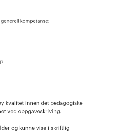
g generell kompetanse:
ep
øy kvalitet innen det pedagogiske
net ved oppgaveskriving.
er og kunne vise i skriftlig