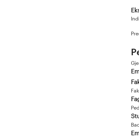
Ek
Ind
Pre
P
Gj
Em
Fa
Fak
Fa
Ped
St
Bac
Em