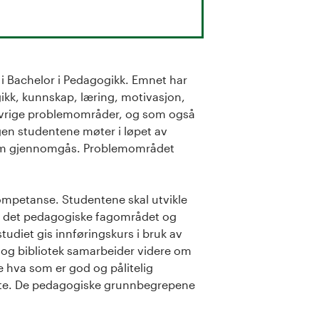
 i Bachelor i Pedagogikk. Emnet har
kk, kunnskap, læring, motivasjon,
i øvrige problemområder, og som også
gen studentene møter i løpet av
ff som gjennomgås. Problemområdet
ompetanse. Studentene skal utvikle
nen det pedagogiske fagområdet og
tudiet gis innføringskurs i bruk av
er og bibliotek samarbeider videre om
 hva som er god og pålitelig
måte. De pedagogiske grunnbegrepene