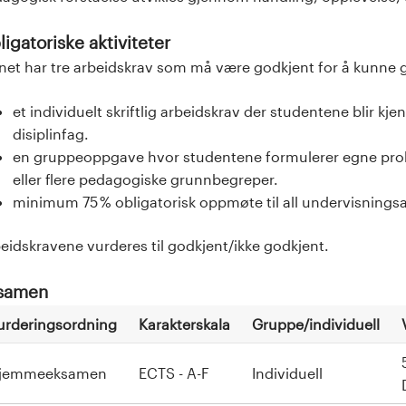
igatoriske aktiviteter
et har tre arbeidskrav som må være godkjent for å kunne 
et individuelt skriftlig arbeidskrav der studentene blir k
disiplinfag.
en gruppeoppgave hvor studentene formulerer egne prob
eller flere pedagogiske grunnbegreper.
minimum 75 % obligatorisk oppmøte til all undervisningsak
eidskravene vurderes til godkjent/ikke godkjent.
samen
urderingsordning
Karakterskala
Gruppe/individuell
jemmeeksamen
ECTS - A-F
Individuell