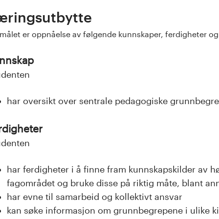
æringsutbytte
målet er oppnåelse av følgende kunnskaper, ferdigheter o
nnskap
udenten
har oversikt over sentrale pedagogiske grunnbegr
rdigheter
udenten
har ferdigheter i å finne fram kunnskapskilder av h
fagområdet og bruke disse på riktig måte, blant an
har evne til samarbeid og kollektivt ansvar
kan søke informasjon om grunnbegrepene i ulike kild