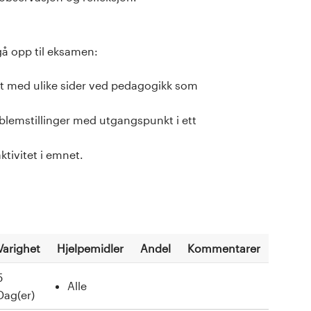
gå opp til eksamen:
jent med ulike sider ved pedagogikk som
lemstillinger med utgangspunkt i ett
tivitet i emnet.
Varighet
Hjelpemidler
Andel
Kommentarer
5
Alle
Dag(er)