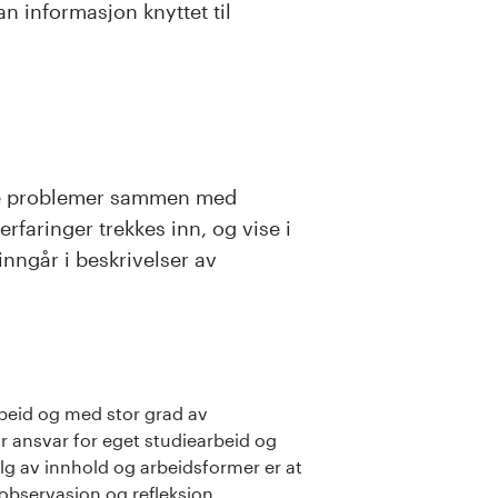
 informasjon knyttet til
ske problemer sammen med
rfaringer trekkes inn, og vise i
nngår i beskrivelser av
beid og med stor grad av
tar ansvar for eget studiearbeid og
lg av innhold og arbeidsformer er at
observasjon og refleksjon.