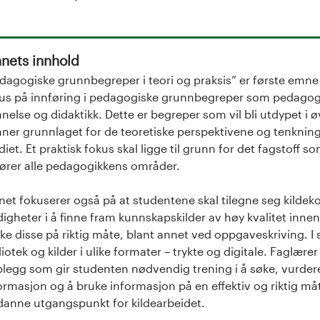
nets innhold
dagogiske grunnbegreper i teori og praksis” er første emne
us på innføring i pedagogiske grunnbegreper som pedagogi
nelse og didaktikk. Dette er begreper som vil bli utdypet 
ner grunnlaget for de teoretiske perspektivene og tenknin
diet. Et praktisk fokus skal ligge til grunn for det fagsto
ører alle pedagogikkens områder.
et fokuserer også på at studentene skal tilegne seg kildek
digheter i å finne fram kunnskapskilder av høy kvalitet in
ke disse på riktig måte, blant annet ved oppgaveskriving. I s
liotek og kilder i ulike formater – trykte og digitale. Faglær
legg som gir studenten nødvendig trening i å søke, vurdere
ormasjon og å bruke informasjon på en effektiv og riktig 
 danne utgangspunkt for kildearbeidet.