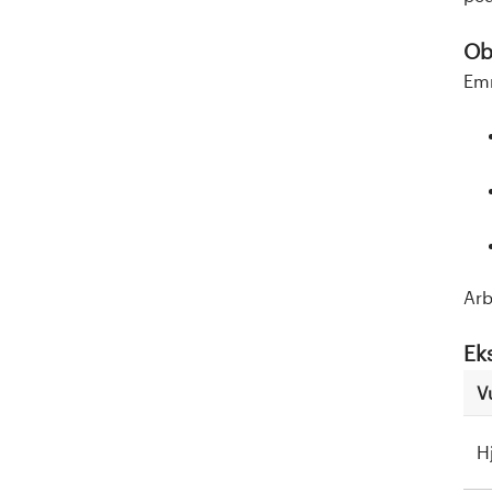
Obl
Emn
Arb
Ek
V
H