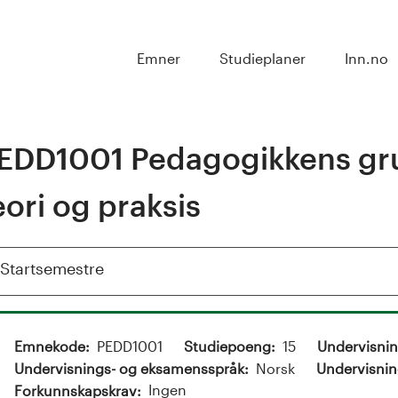
Emner
Studieplaner
Inn.no
EDD1001 Pedagogikkens gr
eori og praksis
Vis
Startsemestre
Emnekode
PEDD1001
Studiepoeng
15
Undervisni
Undervisnings- og eksamensspråk
Norsk
Undervisnin
Ingen
Forkunnskapskrav