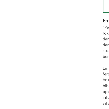
a
l
o
Em
”Pe
g
fok
dan
U
dan
stu
n
ber
i
Emn
v
fer
bru
e
bib
opp
r
inf
vil
s