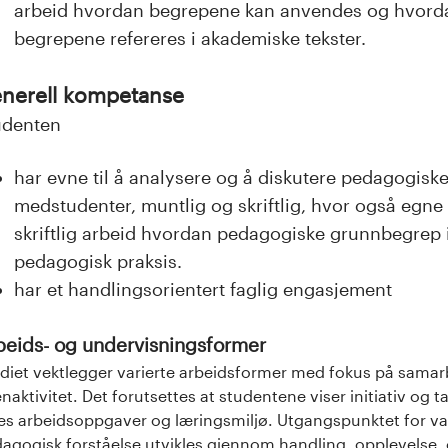
arbeid hvordan begrepene kan anvendes og hvordan
begrepene refereres i akademiske tekster.
nerell kompetanse
udenten
har evne til å analysere og å diskutere pedagogi
medstudenter, muntlig og skriftlig, hvor også egne e
skriftlig arbeid hvordan pedagogiske grunnbegrep i
pedagogisk praksis.
har et handlingsorientert faglig engasjement
beids- og undervisningsformer
diet vektlegger varierte arbeidsformer med fokus på samar
naktivitet. Det forutsettes at studentene viser initiativ og 
les arbeidsoppgaver og læringsmiljø. Utgangspunktet for va
agogisk forståelse utvikles gjennom handling, opplevelse, 