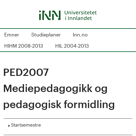
Hopp
til
hovedinnhold
S
Emner
Studieplaner
Inn.no
t
HIHM 2008-2013
HIL 2004-2013
u
d
PED2007
i
Mediepedagogikk og
e
pedagogisk formidling
k
a
Vis
Startsemestre