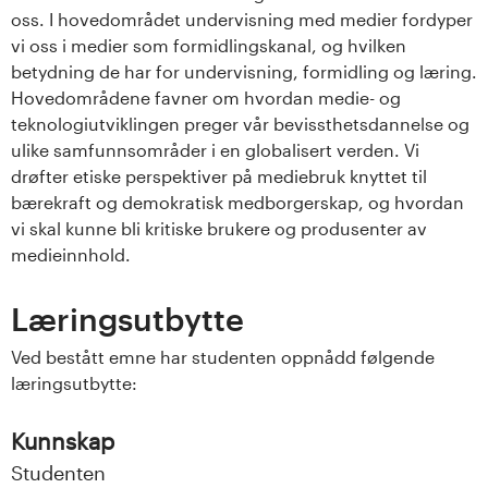
s
oss. I hovedområdet undervisning med medier fordyper
vi oss i medier som formidlingskanal, og hvilken
i
betydning de har for undervisning, formidling og læring.
Hovedområdene favner om hvordan medie- og
t
teknologiutviklingen preger vår bevissthetsdannelse og
ulike samfunnsområder i en globalisert verden. Vi
e
drøfter etiske perspektiver på mediebruk knyttet til
bærekraft og demokratisk medborgerskap, og hvordan
t
vi skal kunne bli kritiske brukere og produsenter av
e
medieinnhold.
t
Læringsutbytte
i
Ved bestått emne har studenten oppnådd følgende
læringsutbytte:
I
n
Kunnskap
Studenten