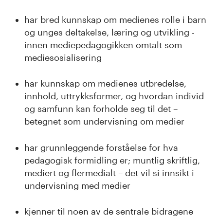
n
har bred kunnskap om medienes rolle i barn
l
og unges deltakelse, læring og utvikling -
a
innen mediepedagogikken omtalt som
mediesosialisering
n
d
har kunnskap om medienes utbredelse,
innhold, uttrykksformer, og hvordan individ
e
og samfunn kan forholde seg til det –
betegnet som undervisning om medier
t
har grunnleggende forståelse for hva
pedagogisk formidling er; muntlig skriftlig,
mediert og flermedialt – det vil si innsikt i
undervisning med medier
kjenner til noen av de sentrale bidragene