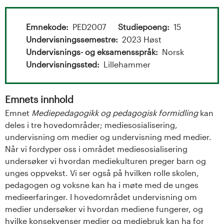
t
a
Emnekode
PED2007
Studiepoeng
15
l
Undervisningssemestre
2023 Høst
Undervisnings- og eksamensspråk
Norsk
o
Undervisningssted
Lillehammer
g
Emnets innhold
U
Emnet
Mediepedagogikk og pedagogisk formidling
kan
n
deles i tre hovedområder; mediesosialisering,
undervisning om medier og undervisning med medier.
i
Når vi fordyper oss i området mediesosialisering
undersøker vi hvordan mediekulturen preger barn og
v
unges oppvekst. Vi ser også på hvilken rolle skolen,
pedagogen og voksne kan ha i møte med de unges
e
medieerfaringer. I hovedområdet undervisning om
medier undersøker vi hvordan mediene fungerer, og
r
hvilke konsekvenser medier og mediebruk kan ha for