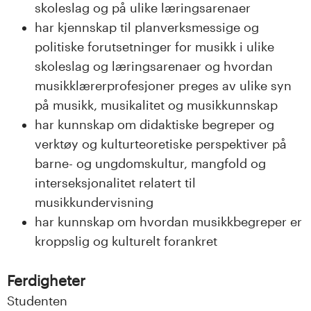
n
skoleslag og på ulike læringsarenaer
har kjennskap til planverksmessige og
l
politiske forutsetninger for musikk i ulike
a
skoleslag og læringsarenaer og hvordan
musikklærerprofesjoner preges av ulike syn
n
på musikk, musikalitet og musikkunnskap
d
har kunnskap om didaktiske begreper og
verktøy og kulturteoretiske perspektiver på
e
barne- og ungdomskultur, mangfold og
t
interseksjonalitet relatert til
musikkundervisning
har kunnskap om hvordan musikkbegreper er
kroppslig og kulturelt forankret
Ferdigheter
Studenten