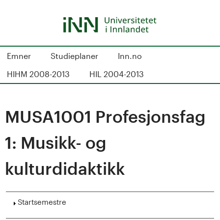
Hopp
til
hovedinnhold
S
Emner
Studieplaner
Inn.no
t
HIHM 2008-2013
HIL 2004-2013
u
d
MUSA1001 Profesjonsfag
i
1: Musikk- og
e
kulturdidaktikk
k
a
Vis
Startsemestre