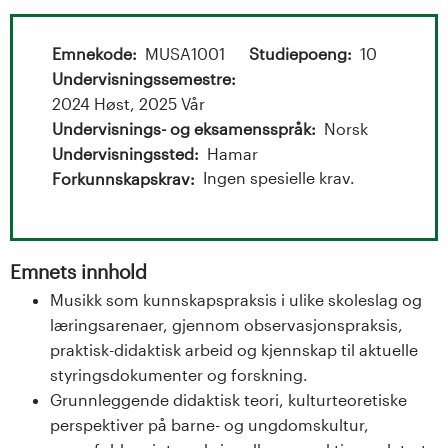
t
a
Emnekode
MUSA1001
Studiepoeng
10
l
Undervisningssemestre
2024 Høst, 2025 Vår
o
Undervisnings- og eksamensspråk
Norsk
Undervisningssted
Hamar
g
Ingen spesielle krav.
Forkunnskapskrav
U
n
Emnets innhold
i
Musikk som kunnskapspraksis i ulike skoleslag og
læringsarenaer, gjennom observasjonspraksis,
v
praktisk-didaktisk arbeid og kjennskap til aktuelle
styringsdokumenter og forskning.
e
Grunnleggende didaktisk teori, kulturteoretiske
r
perspektiver på barne- og ungdomskultur,