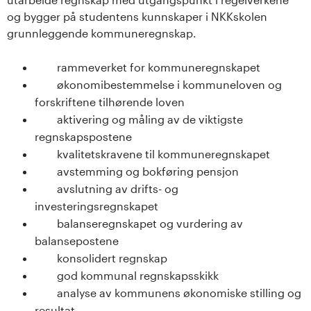
s
og bygger på studentens kunnskaper i NKKskolen
grunnleggende kommuneregnskap.
i
rammeverket for kommuneregnskapet
t
økonomibestemmelse i kommuneloven og
e
forskriftene tilhørende loven
aktivering og måling av de viktigste
t
regnskapspostene
kvalitetskravene til kommuneregnskapet
e
avstemming og bokføring pensjon
avslutning av drifts- og
t
investeringsregnskapet
i
balanseregnskapet og vurdering av
balansepostene
I
konsolidert regnskap
god kommunal regnskapsskikk
n
analyse av kommunens økonomiske stilling og
resultat