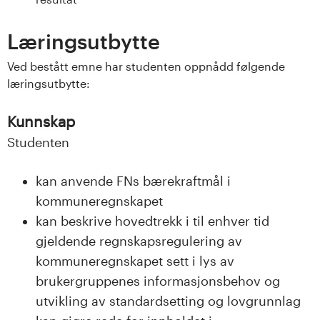
n
l
Læringsutbytte
a
Ved bestått emne har studenten oppnådd følgende
læringsutbytte:
n
Kunnskap
d
Studenten
e
kan anvende FNs bærekraftmål i
t
kommuneregnskapet
kan beskrive hovedtrekk i til enhver tid
gjeldende regnskapsregulering av
kommuneregnskapet sett i lys av
brukergruppenes informasjonsbehov og
utvikling av standardsetting og lovgrunnlag