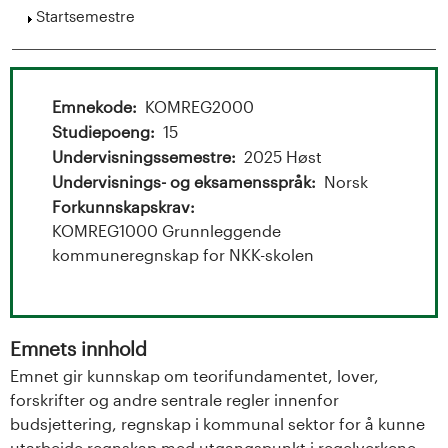
t
Vis
Startsemestre
a
l
Emnekode
KOMREG2000
o
Studiepoeng
15
Undervisningssemestre
2025 Høst
g
Undervisnings- og eksamensspråk
Norsk
U
Forkunnskapskrav
KOMREG1000 Grunnleggende
n
kommuneregnskap for NKK-skolen
i
v
Emnets innhold
Emnet gir kunnskap om teorifundamentet, lover,
e
forskrifter og andre sentrale regler innenfor
r
budsjettering, regnskap i kommunal sektor for å kunne
utarbeide regnskap med utgangspunkt i regelverkene