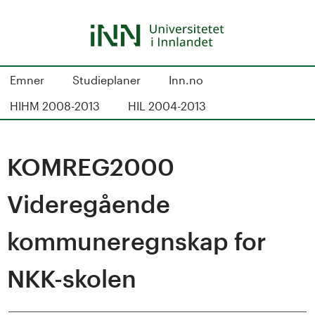
Hopp
til
hovedinnhold
S
Emner
Studieplaner
Inn.no
t
HIHM 2008-2013
HIL 2004-2013
u
d
KOMREG2000
i
Videregående
e
kommuneregnskap for
k
NKK-skolen
a