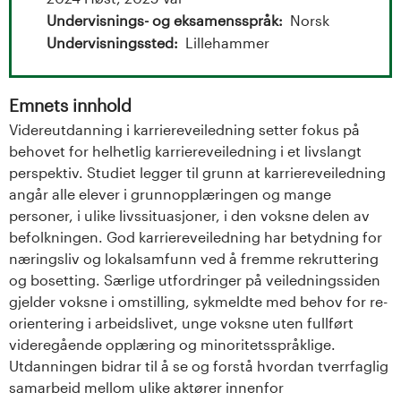
t
Undervisnings- og eksamensspråk
Norsk
a
Undervisningssted
Lillehammer
l
Emnets innhold
o
Videreutdanning i karriereveiledning setter fokus på
g
behovet for helhetlig karriereveiledning i et livslangt
perspektiv. Studiet legger til grunn at karriereveiledning
U
angår alle elever i grunnopplæringen og mange
personer, i ulike livssituasjoner, i den voksne delen av
n
befolkningen. God karriereveiledning har betydning for
næringsliv og lokalsamfunn ved å fremme rekruttering
i
og bosetting. Særlige utfordringer på veiledningssiden
v
gjelder voksne i omstilling, sykmeldte med behov for re-
orientering i arbeidslivet, unge voksne uten fullført
e
videregående opplæring og minoritetsspråklige.
Utdanningen bidrar til å se og forstå hvordan tverrfaglig
r
samarbeid mellom ulike aktører innenfor