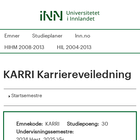
Hopp
til
hovedinnhold
S
Emner
Studieplaner
Inn.no
t
HIHM 2008-2013
HIL 2004-2013
u
d
KARRI Karriereveiledning
i
Vis
Startsemestre
e
k
a
Emnekode
KARRI
Studiepoeng
30
Undervisningssemestre
2024 Høst, 2025 Vår