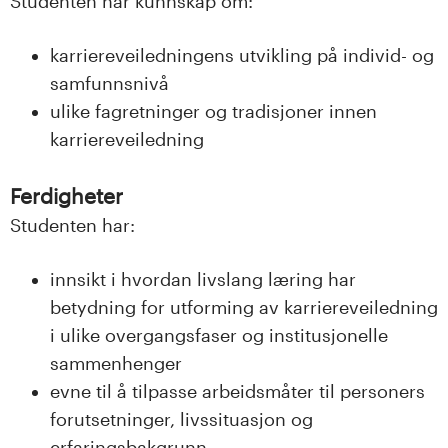
n
Studenten har kunnskap om:
l
karriereveiledningens utvikling på individ- og
samfunnsnivå
a
ulike fagretninger og tradisjoner innen
n
karriereveiledning
d
Ferdigheter
e
Studenten har:
t
innsikt i hvordan livslang læring har
betydning for utforming av karriereveiledning
i ulike overgangsfaser og institusjonelle
sammenhenger
evne til å tilpasse arbeidsmåter til personers
forutsetninger, livssituasjon og
erfaringsbakgrunn