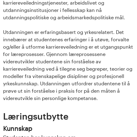
karriereveiledningstjenester, arbeidslivet og
s
utdanningsinstitusjoner i fellesskap kan nå
utdanningspolitiske og arbeidsmarkedspolitiske mål.
i
t
Utdanningen er erfaringsbasert og yrkesrelatert. Det
innebærer at studentenes erfaringer i å utøve, forvalte
e
og/eller å utforme karriereveiledning er et utgangspunkt
for læreprosesser. Gjennom læreprosessene
t
videreutvikler studentene sin forståelse av
karriereveiledning ved å tilegne seg begreper, teorier og
e
modeller fra vitenskapelige disipliner og profesjonell
t
yrkeskunnskap. Utdanningen utfordrer studentene til å
prøve ut sin forståelse i praksis for på den måten å
i
videreutvikle sin personlige kompetanse.
I
Læringsutbytte
n
Kunnskap