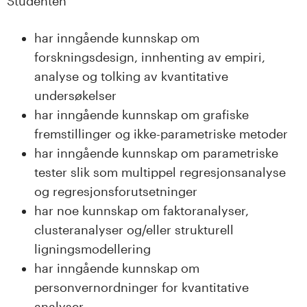
n
Studenten
l
har inngående kunnskap om
forskningsdesign, innhenting av empiri,
a
analyse og tolking av kvantitative
n
undersøkelser
har inngående kunnskap om grafiske
d
fremstillinger og ikke-parametriske metoder
e
har inngående kunnskap om parametriske
tester slik som multippel regresjonsanalyse
t
og regresjonsforutsetninger
har noe kunnskap om faktoranalyser,
clusteranalyser og/eller strukturell
ligningsmodellering
har inngående kunnskap om
personvernordninger for kvantitative
analyser