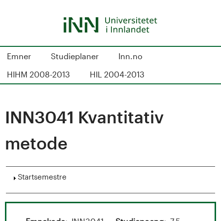
Hopp
til
hovedinnhold
S
Emner
Studieplaner
Inn.no
t
HIHM 2008-2013
HIL 2004-2013
u
d
INN3041 Kvantitativ
i
metode
e
k
Vis
Startsemestre
a