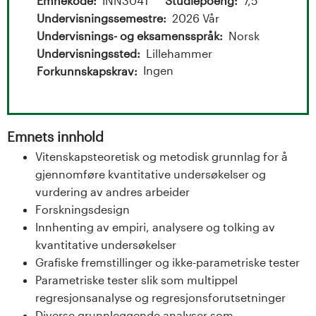
t
Emnekode
INN3041
Studiepoeng
7,5
Undervisningssemestre
2026 Vår
a
Undervisnings- og eksamensspråk
Norsk
l
Undervisningssted
Lillehammer
Ingen
Forkunnskapskrav
o
g
Emnets innhold
U
Vitenskapsteoretisk og metodisk grunnlag for å
gjennomføre kvantitative undersøkelser og
n
vurdering av andres arbeider
i
Forskningsdesign
Innhenting av empiri, analysere og tolking av
v
kvantitative undersøkelser
Grafiske fremstillinger og ikke-parametriske tester
e
Parametriske tester slik som multippel
r
regresjonsanalyse og regresjonsforutsetninger
Diverse grunnleggende analyser som