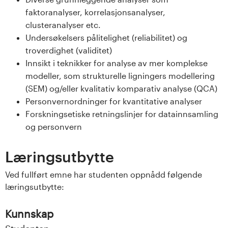
s
faktoranalyser, korrelasjonsanalyser,
clusteranalyser etc.
i
Undersøkelsers pålitelighet (reliabilitet) og
troverdighet (validitet)
t
Innsikt i teknikker for analyse av mer komplekse
e
modeller, som strukturelle ligningers modellering
(SEM) og/eller kvalitativ komparativ analyse (QCA)
t
Personvernordninger for kvantitative analyser
Forskningsetiske retningslinjer for datainnsamling
e
og personvern
t
Læringsutbytte
i
Ved fullført emne har studenten oppnådd følgende
I
læringsutbytte:
n
Kunnskap