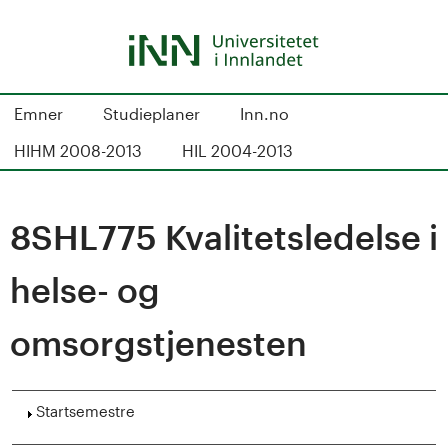
Hopp
til
hovedinnhold
S
Emner
Studieplaner
Inn.no
t
HIHM 2008-2013
HIL 2004-2013
u
d
8SHL775 Kvalitetsledelse i
i
helse- og
e
omsorgstjenesten
k
a
Vis
Startsemestre