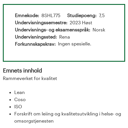
t
a
Emnekode
8SHL775
Studiepoeng
7,5
l
Undervisningssemestre
2023 Høst
Undervisnings- og eksamensspråk
Norsk
o
Undervisningssted
Rena
Ingen spesielle.
Forkunnskapskrav
g
U
Emnets innhold
n
Rammeverket for kvalitet
i
Lean
v
Coso
ISO
e
Forskrift om leiing og kvalitetsutvikling i helse- og
r
omsorgstjenesten