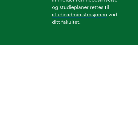
og studieplaner rettes til
studieadministrasjonen
ved
ditt fakultet.