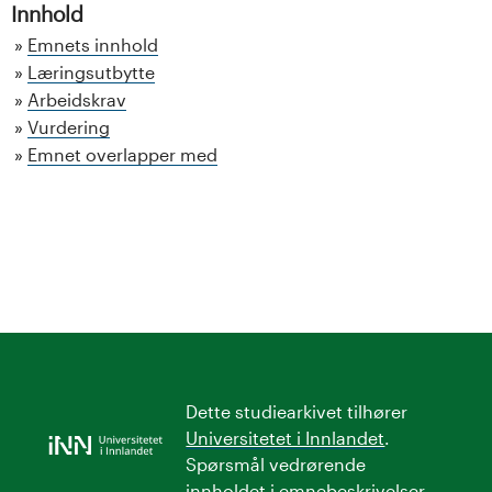
Innhold
Emnets innhold
Læringsutbytte
Arbeidskrav
Vurdering
Emnet overlapper med
Dette studiearkivet tilhører
Universitetet i Innlandet
.
Spørsmål vedrørende
innholdet i emnebeskrivelser