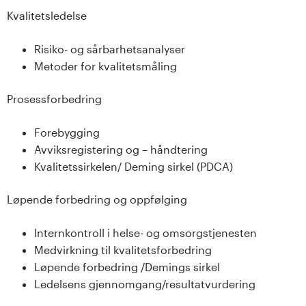
s
Kvalitetsledelse
i
Risiko- og sårbarhetsanalyser
Metoder for kvalitetsmåling
t
e
Prosessforbedring
t
Forebygging
Avviksregistering og – håndtering
e
Kvalitetssirkelen/ Deming sirkel (PDCA)
t
Løpende forbedring og oppfølging
i
Internkontroll i helse- og omsorgstjenesten
I
Medvirkning til kvalitetsforbedring
Løpende forbedring /Demings sirkel
n
Ledelsens gjennomgang/resultatvurdering