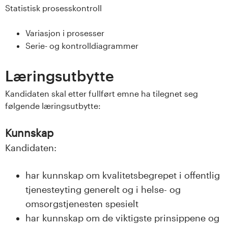
n
Statistisk prosesskontroll
l
Variasjon i prosesser
a
Serie- og kontrolldiagrammer
n
Læringsutbytte
d
Kandidaten skal etter fullført emne ha tilegnet seg
følgende læringsutbytte:
e
t
Kunnskap
Kandidaten:
har kunnskap om kvalitetsbegrepet i offentlig
tjenesteyting generelt og i helse- og
omsorgstjenesten spesielt
har kunnskap om de viktigste prinsippene og