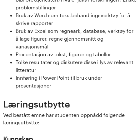
s
problemstillinger
Bruk av Word som tekstbehandlingsverktøy for å
i
skrive rapporter
Bruk av Excel som regneark, database, verktøy for
t
å lage figurer, regne gjennomsnitt og
e
variasjonsmål
Presentasjon av tekst, figurer og tabeller
t
Tolke resultater og diskutere disse i lys av relevant
litteratur
e
Innføring i Power Point til bruk under
t
presentasjoner
i
Læringsutbytte
I
Ved bestått emne har studenten oppnådd følgende
læringsutbytte:
n
Kunnskap