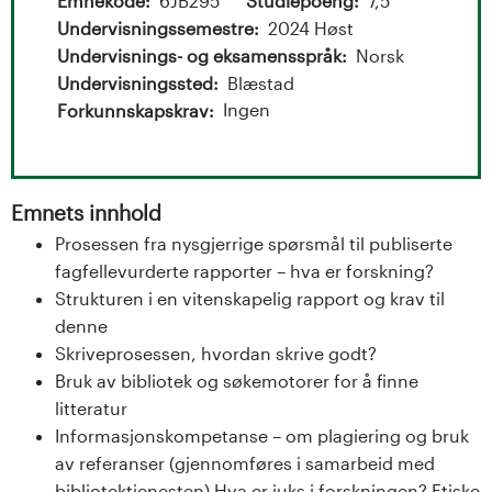
t
Emnekode
6JB295
Studiepoeng
7,5
Undervisningssemestre
2024 Høst
a
Undervisnings- og eksamensspråk
Norsk
l
Undervisningssted
Blæstad
Ingen
Forkunnskapskrav
o
g
Emnets innhold
U
Prosessen fra nysgjerrige spørsmål til publiserte
fagfellevurderte rapporter – hva er forskning?
n
Strukturen i en vitenskapelig rapport og krav til
i
denne
Skriveprosessen, hvordan skrive godt?
v
Bruk av bibliotek og søkemotorer for å finne
litteratur
e
Informasjonskompetanse – om plagiering og bruk
r
av referanser (gjennomføres i samarbeid med
bibliotektjenesten) Hva er juks i forskningen? Etiske