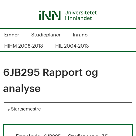
Hopp
til
hovedinnhold
S
Emner
Studieplaner
Inn.no
t
HIHM 2008-2013
HIL 2004-2013
u
d
6JB295 Rapport og
i
analyse
e
k
Vis
Startsemestre
a