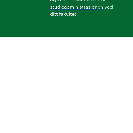
studieadministrasjonen
ved
ditt fakultet.