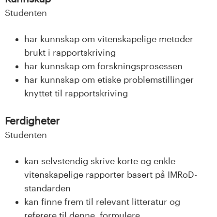
n
Studenten
l
har kunnskap om vitenskapelige metoder
a
brukt i rapportskriving
n
har kunnskap om forskningsprosessen
har kunnskap om etiske problemstillinger
d
knyttet til rapportskriving
e
Ferdigheter
t
Studenten
kan selvstendig skrive korte og enkle
vitenskapelige rapporter basert på IMRoD-
standarden
kan finne frem til relevant litteratur og
referere til denne, formulere