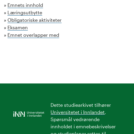
Emnets innhold
Læringsutbytte
Obligatoriske aktiviteter
Eksamen
Emnet overlapper med
Dette studiearkivet tilhører
Universitetet i Innlandet
.
Spørsmål vedrørende
innholdet i emnebeskrivelser
og studieplaner rettes til