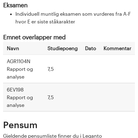
Eksamen
Individuell muntlig eksamen som vurderes fra A-F
hvor E er siste ståkarakter
Emnet overlapper med
Navn
Studiepoeng
Dato
Kommentar
AGR1104N
Rapport og
7,5
analyse
6EV198
Rapport og
7,5
analyse
Pensum
Gjeldende
pensumliste
finner du i Leganto