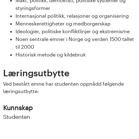
Makt, politikk, demokrati, politiske systemer og
s
styringsformer
Internasjonal politikk, relasjoner og organisering
i
Menneskerettigheter og medborgerskap
t
Ideologier, politiske konfliktlinjer og ekstremisme
Noen sentrale emner i Norge og verden 1500 tallet
e
til 2000
Historisk metode og kildebruk
t
Læringsutbytte
e
Ved bestått emne har studenten oppnådd følgende
t
læringsutbytte:
i
Kunnskap
I
Studenten
n