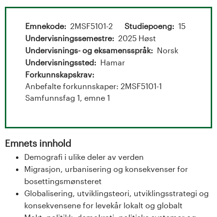
t
a
Emnekode
2MSF5101-2
Studiepoeng
15
l
Undervisningssemestre
2025 Høst
Undervisnings- og eksamensspråk
Norsk
o
Undervisningssted
Hamar
Forkunnskapskrav
g
Anbefalte forkunnskaper: 2MSF5101-1
Samfunnsfag 1, emne 1
U
n
i
Emnets innhold
Demografi i ulike deler av verden
v
Migrasjon, urbanisering og konsekvenser for
bosettingsmønsteret
e
Globalisering, utviklingsteori, utviklingsstrategi og
r
konsekvensene for levekår lokalt og globalt