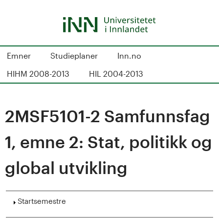
Hopp
til
hovedinnhold
S
Emner
Studieplaner
Inn.no
t
HIHM 2008-2013
HIL 2004-2013
u
d
2MSF5101-2 Samfunnsfag
i
1, emne 2: Stat, politikk og
e
global utvikling
k
a
Vis
Startsemestre