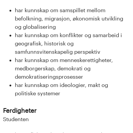
n
har kunnskap om samspillet mellom
l
befolkning, migrasjon, økonomisk utvikling
a
og globalisering
har kunnskap om konflikter og samarbeid i
n
geografisk, historisk og
d
samfunnsvitenskapelig perspektiv
har kunnskap om menneskerettigheter,
e
medborgerskap, demokrati og
t
demokratiseringsprosesser
har kunnskap om ideologier, makt og
politiske systemer
Ferdigheter
Studenten