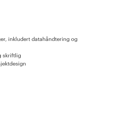
ger, inkludert datahåndtering og
skriftlig
sjektdesign