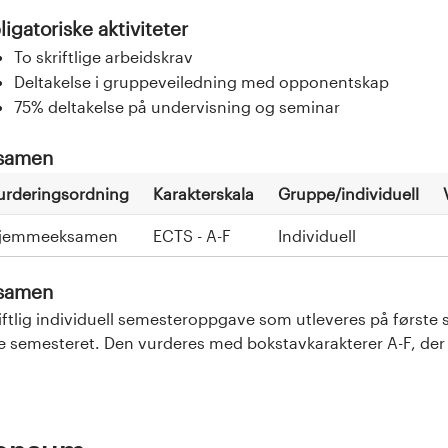
igatoriske aktiviteter
To skriftlige arbeidskrav
Deltakelse i gruppeveiledning med opponentskap
75% deltakelse på undervisning og seminar
samen
urderingsordning
Karakterskala
Gruppe/individuell
jemmeeksamen
ECTS - A-F
Individuell
samen
iftlig individuell semesteroppgave som utleveres på først
e semesteret. Den vurderes med bokstavkarakterer A-F, der E