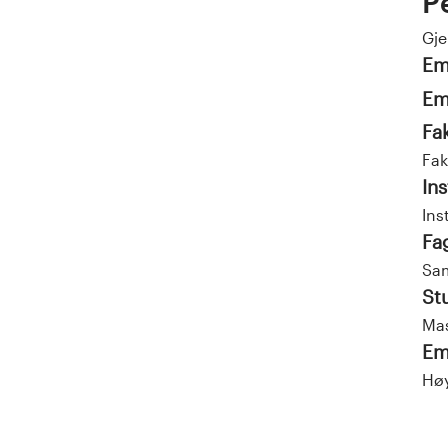
P
Gj
Em
Em
Fa
Fak
Ins
Ins
Fa
Sam
St
Mas
Em
Høy