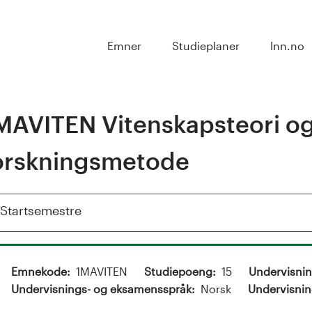
Emner
Studieplaner
Inn.no
MAVITEN Vitenskapsteori o
orskningsmetode
Vis
Startsemestre
Emnekode
1MAVITEN
Studiepoeng
15
Undervisni
Undervisnings- og eksamensspråk
Norsk
Undervisnin