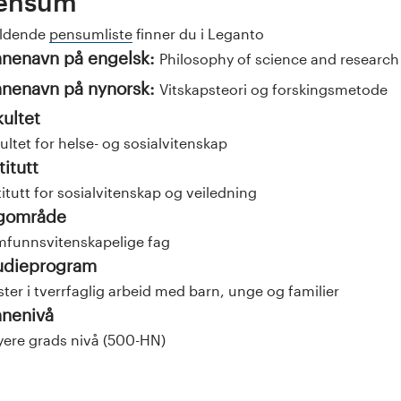
ensum
eldende
pensumliste
finner du i Leganto
nenavn på engelsk:
Philosophy of science and researc
nenavn på nynorsk:
Vitskapsteori og forskingsmetode
kultet
ultet for helse- og sosialvitenskap
titutt
titutt for sosialvitenskap og veiledning
gområde
funnsvitenskapelige fag
udieprogram
ter i tverrfaglig arbeid med barn, unge og familier
nenivå
ere grads nivå (500-HN)