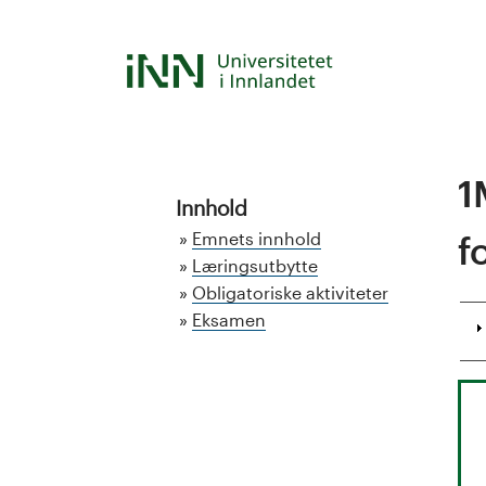
Hopp
til
S
hovedinnhold
t
u
1
d
Innhold
Emnets innhold
f
i
Læringsutbytte
Obligatoriske aktiviteter
e
Eksamen
k
a
t