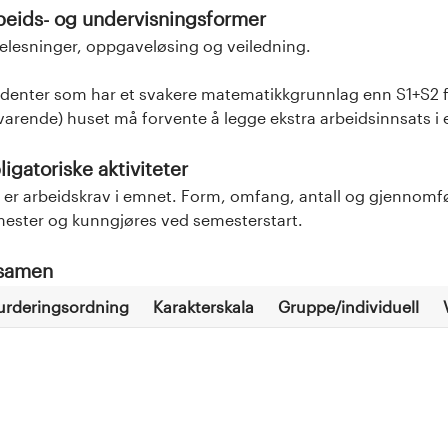
beids- og undervisningsformer
elesninger, oppgaveløsing og veiledning.
denter som har et svakere matematikkgrunnlag enn S1+S2 fr
svarende) huset må forvente å legge ekstra arbeidsinnsats i
igatoriske aktiviteter
 er arbeidskrav i emnet. Form, omfang, antall og gjennomfø
ester og kunngjøres ved semesterstart.
samen
urderingsordning
Karakterskala
Gruppe/individuell