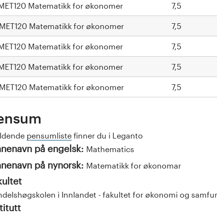
MET120 Matematikk for økonomer
7,5
MET120 Matematikk for økonomer
7,5
MET120 Matematikk for økonomer
7,5
MET120 Matematikk for økonomer
7,5
MET120 Matematikk for økonomer
7,5
ensum
eldende
pensumliste
finner du i Leganto
nenavn på engelsk:
Mathematics
nenavn på nynorsk:
Matematikk for økonomar
kultet
delshøgskolen i Innlandet - fakultet for økonomi og samf
titutt