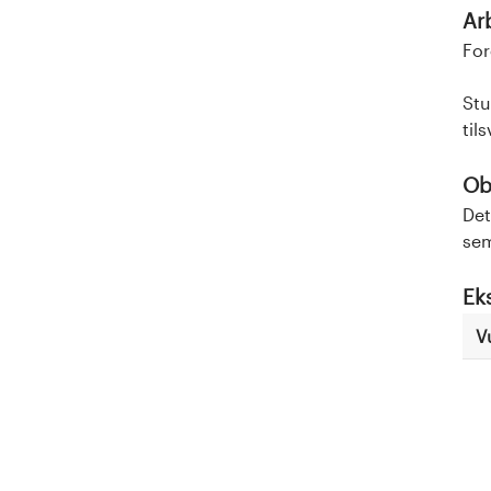
Ar
For
Stu
til
Obl
Det
sem
Ek
V