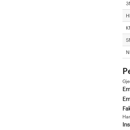
3
H
K
S
N
P
Gj
Em
Em
Fa
Han
Ins