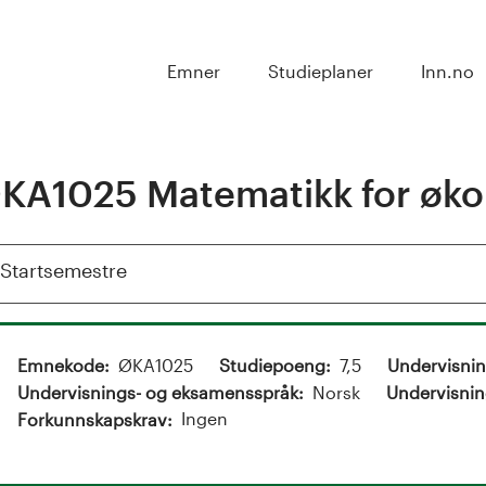
Emner
Studieplaner
Inn.no
KA1025 Matematikk for øk
Vis
Startsemestre
Emnekode
ØKA1025
Studiepoeng
7,5
Undervisni
Undervisnings- og eksamensspråk
Norsk
Undervisnin
Ingen
Forkunnskapskrav