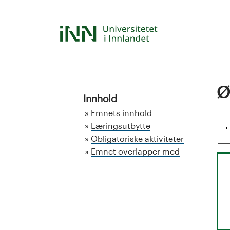
Hopp
til
S
hovedinnhold
t
u
Ø
d
Innhold
Emnets innhold
i
Læringsutbytte
Obligatoriske aktiviteter
e
Emnet overlapper med
k
a
t