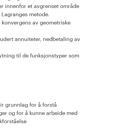
er innenfor et avgrenset område
av Lagranges metode.
g konvergens av geometriske
udert annuiteter, nedbetaling av
tning til de funksjonstyper som
ir grunnlag for å forstå
er og for å kunne arbeide med
forståelse