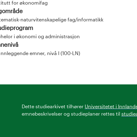
titutt for økonomifag
gområde
ematisk-naturvitenskapelige fag/informatikk
udieprogram
helor i økonomi og administrasjon
nenivå
nnleggende emner, nivå I (100-LN)
Dette studiearkivet tilhører
Universitetet i Innland
emnebeskrivelser og studieplaner rettes til
studie