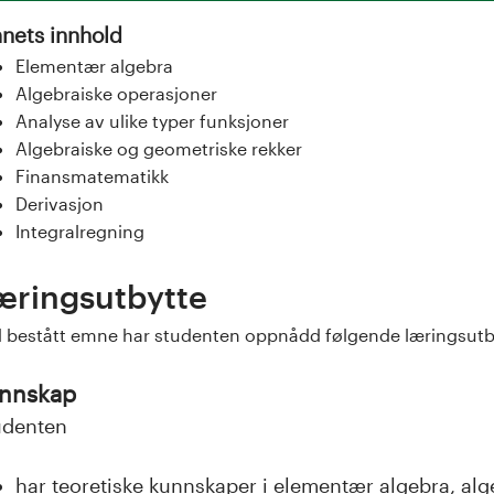
nets innhold
Elementær algebra
Algebraiske operasjoner
Analyse av ulike typer funksjoner
Algebraiske og geometriske rekker
Finansmatematikk
Derivasjon
Integralregning
æringsutbytte
 bestått emne har studenten oppnådd følgende læringsutb
nnskap
udenten
har teoretiske kunnskaper i elementær algebra, alg