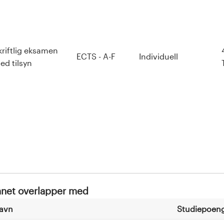
kriftlig eksamen
ECTS - A-F
Individuell
ed tilsyn
net overlapper med
avn
Studiepoen