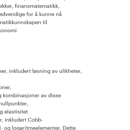
rekker, finansmatematikk,
nødvendige for å kunne nå
matikkunnskapen til
økonomi
r, inkludert løsning av ulikheter,
oner,
og kombinasjoner av disse
nullpunkter,
 elastisitet
r, inkludert Cobb-
- og logaritmeelementer. Dette