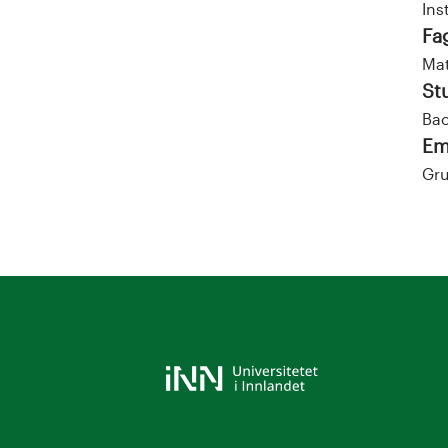
Ins
Fa
Mat
St
Bac
Em
Gru