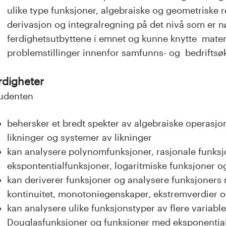
ulike type funksjoner, algebraiske og geometriske 
derivasjon og integralregning på det nivå som er 
ferdighetsutbyttene i emnet og kunne knytte mate
problemstillinger innenfor samfunns- og bedrifts
rdigheter
udenten
behersker et bredt spekter av algebraiske operasjone
likninger og systemer av likninger
kan analysere polynomfunksjoner, rasjonale funksj
ekspontentialfunksjoner, logaritmiske funksjoner 
kan deriverer funksjoner og analysere funksjoners 
kontinuitet, monotoniegenskaper, ekstremverdier og
kan analysere ulike funksjonstyper av flere variable
Douglasfunksjoner og funksjoner med eksponential