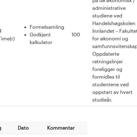
på de økonomisk /
administrative
studiene ved
Handelshøgskolen
Formelsamling
4
Innlandet – Fakulte
Godkjent
100
Time(r)
for økonomi og
kalkulator
samfunnsvitenskap
Oppdaterte
retningslinjer
foreligger og
formidles til
studentene ved
oppstart av hvert
studieår.
g
Dato
Kommentar