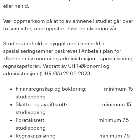
s
eller heltid.
i
Vær oppmerksom på at to av emnene i studiet går over
to semestre, med oppstart høst og eksamen vår.
t
Studiets innhold er bygget opp i henhold til
e
spesialiseringsemner beskrevet i Anbefalt plan for
t
«Bachelor i økonomi og administrasjon – spesialisering
regnskapsfører» Vedtatt av UHR-Økonomi og
e
administrasjon (UHR-ØA) 22.06.2023.
t
Finansregnskap og bokføring: minimum 15
studiepoeng
i
Skatte- og avgiftsrett: minimum 15
I
studiepoeng
Foretaksrett: minimum 7,5
n
studiepoeng
Regnskapsføring minimum 7,5