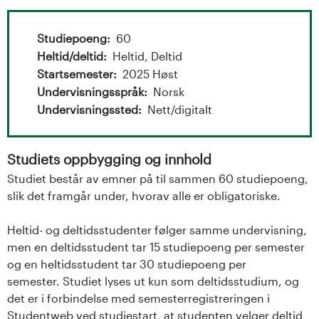
t
a
Studiepoeng
60
l
Heltid/deltid
Heltid, Deltid
Startsemester
2025 Høst
o
Undervisningsspråk
Norsk
Undervisningssted
Nett/digitalt
g
U
Studiets oppbygging og innhold
n
Studiet består av emner på til sammen 60 studiepoeng,
slik det framgår under, hvorav alle er obligatoriske.
i
Heltid- og deltidsstudenter følger samme undervisning,
v
men en deltidsstudent tar 15 studiepoeng per semester
og en heltidsstudent tar 30 studiepoeng per
e
semester. Studiet lyses ut kun som deltidsstudium, og
det er i forbindelse med semesterregistreringen i
r
Studentweb ved studiestart, at studenten velger deltid