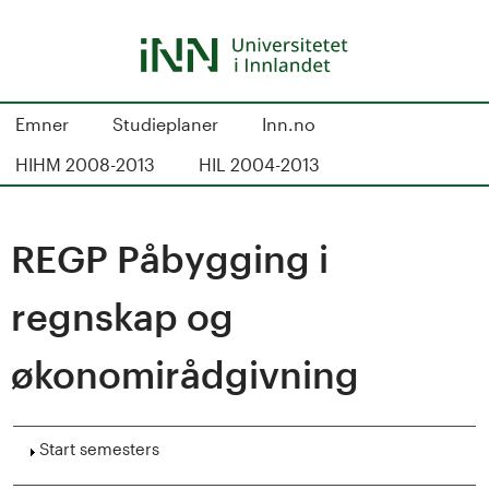
Skip
to
main
content
S
Emner
Studieplaner
Inn.no
t
HIHM 2008-2013
HIL 2004-2013
u
d
REGP Påbygging i
i
regnskap og
e
økonomirådgivning
k
a
Show
Start semesters