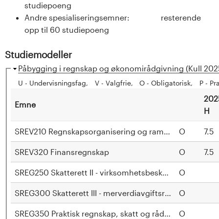
n
studiepoeng
Andre spesialiseringsemner: resterende
l
opp til 60 studiepoeng
a
Studiemodeller
n
H
Påbygging i regnskap og økonomirådgivning (Kull 202
i
d
U - Undervisningsfag
V - Valgfrie
O - Obligatorisk
P - Pr
d
202
e
Emne
e
H
t
SREV210 Regnskapsorganisering og rammebetingelser
O
7.5
SREV320 Finansregnskap
O
7.5
SREG250 Skatterett II - virksomhetsbeskatning
O
SREG300 Skatterett III - merverdiavgiftsrett
O
SREG350 Praktisk regnskap, skatt og rådgivning
O