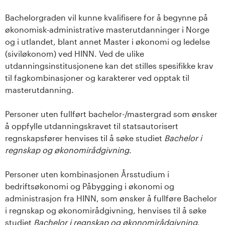
Bachelorgraden vil kunne kvalifisere for å begynne på
økonomisk-administrative masterutdanninger i Norge
og i utlandet, blant annet Master i økonomi og ledelse
(siviløkonom) ved HINN. Ved de ulike
utdanningsinstitusjonene kan det stilles spesifikke krav
til fagkombinasjoner og karakterer ved opptak til
masterutdanning.
Personer uten fullført bachelor-/mastergrad som ønsker
å oppfylle utdanningskravet til statsautorisert
regnskapsfører henvises til å søke studiet
Bachelor i
regnskap og økonomirådgivning
.
Personer uten kombinasjonen Årsstudium i
bedriftsøkonomi og Påbygging i økonomi og
administrasjon fra HINN, som ønsker å fullføre Bachelor
i regnskap og økonomirådgivning, henvises til å søke
studiet
Bachelor i regnskap og økonomirådgivning
.