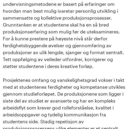
undervisningsmetodene er basert på erfaringer om
hvordan man best mulig ivaretar personlig utvikling i
sammensatte og kollektive produksjonsprosesser.
Grunntanken er at studentene skal ha en så bred
produksjonserfaring som mulig før de uteksamineres.
For å kunne prestere på høyeste nivå står derfor
ferdighetsbyggende øvelser og gjennomføring av
produksjoner av ulik lengde, sjanger og format sentralt.
Tett oppfølging av veileder utfordrer, korrigerer og
støtter studentene i deres kreative forløp.
Prosjektenes omfang og vanskelighetsgrad vokser i takt
med at studentenes ferdigheter og kompetanse utvikles
gjennom studieforløpet. De produksjonene som ligger i
siste del av studiet er avanserte og har en kompleks
arbeidsflyt som krever god rolleforståelse, kvalitet i
arbeidsoppgaver og tydelig kommunikasjon fra
studentens side. Stadig repetisjon av
produksjonsprosessens ulike elementer er et sentralt