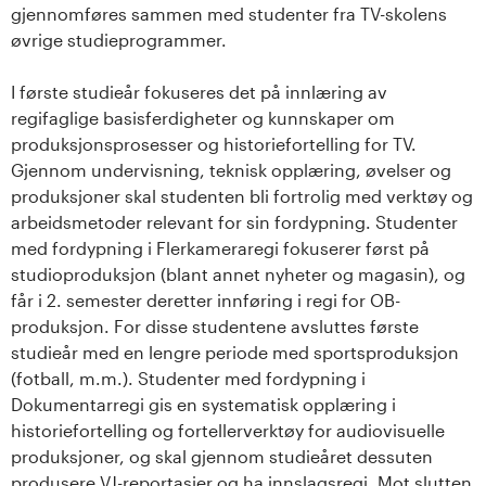
gjennomføres sammen med studenter fra TV-skolens
s
øvrige studieprogrammer.
i
I første studieår fokuseres det på innlæring av
t
regifaglige basisferdigheter og kunnskaper om
produksjonsprosesser og historiefortelling for TV.
e
Gjennom undervisning, teknisk opplæring, øvelser og
produksjoner skal studenten bli fortrolig med verktøy og
t
arbeidsmetoder relevant for sin fordypning. Studenter
med fordypning i Flerkameraregi fokuserer først på
e
studioproduksjon (blant annet nyheter og magasin), og
t
får i 2. semester deretter innføring i regi for OB-
produksjon. For disse studentene avsluttes første
i
studieår med en lengre periode med sportsproduksjon
(fotball, m.m.). Studenter med fordypning i
I
Dokumentarregi gis en systematisk opplæring i
historiefortelling og fortellerverktøy for audiovisuelle
n
produksjoner, og skal gjennom studieåret dessuten
produsere VJ-reportasjer og ha innslagsregi. Mot slutten