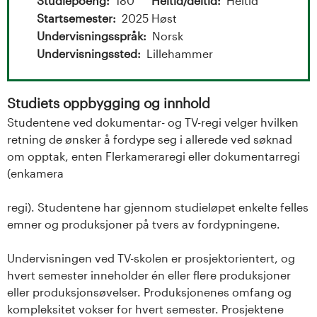
t
Studiepoeng
180
Heltid/deltid
Heltid
Startsemester
2025 Høst
a
Undervisningsspråk
Norsk
l
Undervisningssted
Lillehammer
o
Studiets oppbygging og innhold
g
Studentene ved dokumentar- og TV-regi velger hvilken
retning de ønsker å fordype seg i allerede ved søknad
U
om opptak, enten Flerkameraregi eller dokumentarregi
(enkamera
n
i
regi). Studentene har gjennom studieløpet enkelte felles
emner og produksjoner på tvers av fordypningene.
v
Undervisningen ved TV-skolen er prosjektorientert, og
e
hvert semester inneholder én eller flere produksjoner
eller produksjonsøvelser. Produksjonenes omfang og
r
kompleksitet vokser for hvert semester. Prosjektene