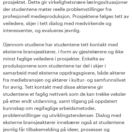
prosjektet. Dette gir virkelighetsnære læringssituasjoner
der studentene møter reelle problemstillinger fra
profesjonell medieproduksjon. Prosjektene følges tett av
veiledere, skjer i tett dialog med medvirkende og
interessenter, og evalueres jevnlig.
Gjennom studiene har studentene tett kontakt med
eksterne bransjeaktører, i form av gjestelærere og ikke
minst faglige veiledere i prosjekter. Enkelte av
produksjonene som studentene tar del i skjer i
samarbeid med eksterne oppdragsgivere, både aktører
fra mediebransjen og aktører i kultur- og samfunnslivet
for øvrig. Tett kontakt med disse aktørene gir
studentene et faglig nettverk som de kan trekke veksler
på etter endt utdanning, samt tilgang på oppdatert
kunnskap om regifaglige arbeidsmetoder,
problemstillinger og utviklingstendenser. Dialog med
eksterne bransjeaktører innebærer også at studentene
jevnlig får tilbakemelding på ideer, prosesser og