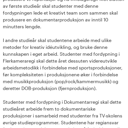
n
av første studieår skal studenter med denne
l
fordypningen lede et kreativt team som sammen skal
produsere en dokumentarproduksjon av inntil 10
a
minutters lengde.
n
I andre studieår skal studentene arbeide med ulike
metoder for kreativ idéutvikling, og bruke denne
d
kunnskapen i eget arbeid. Studenter med fordypning i
e
Flerkameraregi skal dette året dessuten videreutvikle
arbeidsmetodikk i forbindelse med sportsproduksjoner,
t
før kompleksiteten i produksjonene øker i forbindelse
med musikkproduksjon (pop/rock/kammermusikk) og
deretter DOB-produksjon (fjernproduksjon).
Studenter med fordypning i Dokumentarregi skal dette
studieåret arbeide frem to dokumentariske
produksjoner i samarbeid med studenter fra TV-skolens
øvrige studieprogrammer. Studentene har regiansvar