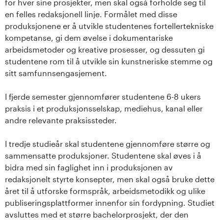
for hver sine prosjekter, men skal også forholde seg til
en felles redaksjonell linje. Formålet med disse
produksjonene er å utvikle studentenes fortellertekniske
kompetanse, gi dem øvelse i dokumentariske
arbeidsmetoder og kreative prosesser, og dessuten gi
studentene rom til å utvikle sin kunstneriske stemme og
sitt samfunnsengasjement.
I fjerde semester gjennomfører studentene 6-8 ukers
praksis i et produksjonsselskap, mediehus, kanal eller
andre relevante praksissteder.
I tredje studieår skal studentene gjennomføre større og
sammensatte produksjoner. Studentene skal øves i å
bidra med sin faglighet inn i produksjonen av
redaksjonelt styrte konsepter, men skal også bruke dette
året til å utforske formspråk, arbeidsmetodikk og ulike
publiseringsplattformer innenfor sin fordypning. Studiet
avsluttes med et større bachelorprosjekt, der den