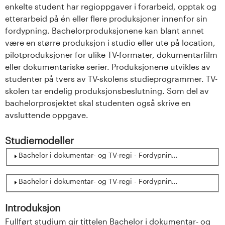
enkelte student har regioppgaver i forarbeid, opptak og
etterarbeid på én eller flere produksjoner innenfor sin
fordypning. Bachelorproduksjonene kan blant annet
være en større produksjon i studio eller ute på location,
pilotproduksjoner for ulike TV-formater, dokumentarfilm
eller dokumentariske serier. Produksjonene utvikles av
studenter på tvers av TV-skolens studieprogrammer. TV-
skolen tar endelig produksjonsbeslutning. Som del av
bachelorprosjektet skal studenten også skrive en
avsluttende oppgave.
Studiemodeller
Show
Bachelor i dokumentar- og TV-regi - Fordypning Dokumentarre
Show
Bachelor i dokumentar- og TV-regi - Fordypning Flerkamerare
Introduksjon
Fullført studium gir tittelen Bachelor i dokumentar- og