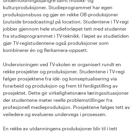
underholdningssjangre samt musikk- og
kulturproduksjoner. Studieprogrammet har egen
produksjonsbuss og gjør en rekke OB-produksjoner
(outside broadcasting) på location. Studentene i TV-regi
jobber gjennom hele studieforløpet tett med studenter
fra studieprogrammet i TV-teknikk. I løpet av studietiden
gjør TV-registudentene også produksjoner som
kombinerer én og flerkamera-oppsett.
Undervisningen ved TV-skolen er organisert rundt en
rekke prosjekter og produksjoner. Studentene i TV-regi
følger prosjektene fra idé- og konseptualisering via
forarbeid og produksjon og frem til ferdigstilling av
prosjektet. Dette gir virkelighetsnære læringssituasjoner
der studentene møter reelle problemstillinger fra
profesjonell medieproduksjon. Prosjektene følges tett av
veiledere og evalueres undervegs i prosessen.
En rekke av utdanningens produksjoner blir til i tett