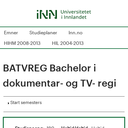
Skip
to
main
content
S
Emner
Studieplaner
Inn.no
t
HIHM 2008-2013
HIL 2004-2013
u
d
BATVREG Bachelor i
i
dokumentar- og TV- regi
e
k
Show
Start semesters
a