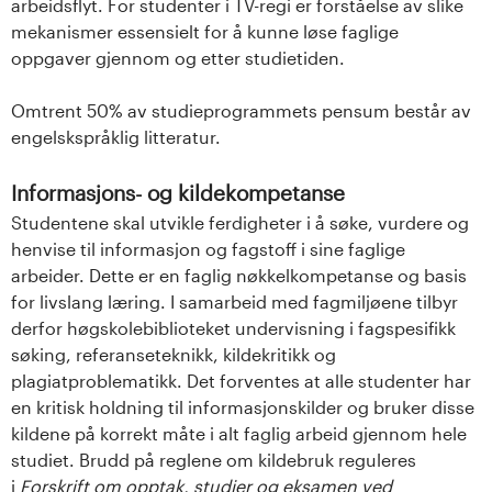
arbeidsflyt. For studenter i TV-regi er forståelse av slike
mekanismer essensielt for å kunne løse faglige
oppgaver gjennom og etter studietiden.
Omtrent 50% av studieprogrammets pensum består av
engelskspråklig litteratur.
Informasjons- og kildekompetanse
Studentene skal utvikle ferdigheter i å søke, vurdere og
henvise til informasjon og fagstoff i sine faglige
arbeider. Dette er en faglig nøkkelkompetanse og basis
for livslang læring. I samarbeid med fagmiljøene tilbyr
derfor høgskolebiblioteket undervisning i fagspesifikk
søking, referanseteknikk, kildekritikk og
plagiatproblematikk. Det forventes at alle studenter har
en kritisk holdning til informasjonskilder og bruker disse
kildene på korrekt måte i alt faglig arbeid gjennom hele
studiet. Brudd på reglene om kildebruk reguleres
i
Forskrift om opptak, studier og eksamen ved