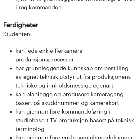
n
i regikommandoer
l
Ferdigheter
a
Studenten:
n
kan lede enkle flerkamera
d
produksjonsprosesser
e
har grunnleggende kunnskap om bestilling
av egnet teknisk utstyr ut fra produksjonens
t
tekniske og innholdsmessige egenart
kan planlegge og produsere kameragang
basert på skuddnummer og kamerakort
kan gjennomføre kommandoføring i
studiobasert TV-produksjon basert på teknisk
terminologi
kan gjennomføre enkle samtaleproduksjoner