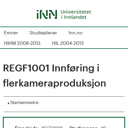
Hopp
til
hovedinnhold
S
Emner
Studieplaner
Inn.no
t
HIHM 2008-2013
HIL 2004-2013
u
d
REGF1001 Innføring i
i
flerkameraproduksjon
e
k
Vis
Startsemestre
a