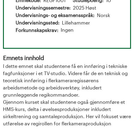
t
Emnekode
REGF1001
Studiepoeng
10
Undervisningssemestre
2025 Høst
a
Undervisnings- og eksamensspråk
Norsk
l
Undervisningssted
Lillehammer
Ingen
Forkunnskapskrav
o
g
Emnets innhold
U
I dette emnet skal studentene få en innføring i tekniske
fagfunksjoner i et TV-studio. Videre får de en teknisk og
n
teoretisk innføring i flerkameraregissørens
i
arbeidsmetode og arbeidsverktøy, inkludert
grunnleggende regikommandoer.
v
Gjennom kurset skal studentene også gjennomføre et
HMS-kurs, delta i øvelsesproduksjoner inkludert
e
sirkeltrening og samtaleproduksjon. Her vil fokuset være
utførelse av regirollen for flerkameraproduksjon
r