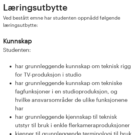
s
Læringsutbytte
i
Ved bestått emne har studenten oppnådd følgende
læringsutbytte:
t
Kunnskap
e
Studenten:
t
har grunnleggende kunnskap om teknisk rigg
e
for TV-produksjon i studio
t
har grunnleggende kunnskap om tekniske
fagfunksjoner i en studioproduksjon, og
i
hvilke ansvarsområder de ulike funksjonene
har
I
har grunnleggende kjennskap til teknisk
n
utstyr til bruk i enkle flerkameraproduksjoner
kjenner til grunnleggende terminologi til bruk