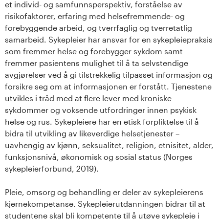
et individ- og samfunnsperspektiv, forståelse av
risikofaktorer, erfaring med helsefremmende- og
forebyggende arbeid, og tverrfaglig og tverretatlig
samarbeid. Sykepleier har ansvar for en sykepleiepraksis
som fremmer helse og forebygger sykdom samt
fremmer pasientens mulighet til å ta selvstendige
avgjørelser ved å gi tilstrekkelig tilpasset informasjon og
forsikre seg om at informasjonen er forstått. Tjenestene
utvikles i tråd med at flere lever med kroniske
sykdommer og voksende utfordringer innen psykisk
helse og rus. Sykepleiere har en etisk forpliktelse til å
bidra til utvikling av likeverdige helsetjenester –
uavhengig av kjønn, seksualitet, religion, etnisitet, alder,
funksjonsnivå, økonomisk og sosial status (Norges
sykepleierforbund, 2019).
Pleie, omsorg og behandling er deler av sykepleierens
kjernekompetanse. Sykepleierutdanningen bidrar til at
studentene skal bli kompetente til å utøve sykepleie i