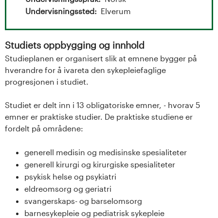
t
Undervisningssted
Elverum
a
l
Studiets oppbygging og innhold
o
Studieplanen er organisert slik at emnene bygger på
hverandre for å ivareta den sykepleiefaglige
g
progresjonen i studiet.
U
Studiet er delt inn i 13 obligatoriske emner, - hvorav 5
emner er praktiske studier. De praktiske studiene er
n
fordelt på områdene:
i
generell medisin og medisinske spesialiteter
v
generell kirurgi og kirurgiske spesialiteter
psykisk helse og psykiatri
e
eldreomsorg og geriatri
svangerskaps- og barselomsorg
r
barnesykepleie og pediatrisk sykepleie