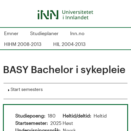
Skip
to
main
content
S
Emner
Studieplaner
Inn.no
t
HIHM 2008-2013
HIL 2004-2013
u
d
BASY Bachelor i sykepleie
i
Show
Start semesters
e
k
a
Studiepoeng
180
Heltid/deltid
Heltid
Startsemester
2025 Høst
Undervisningsspråk
Norsk