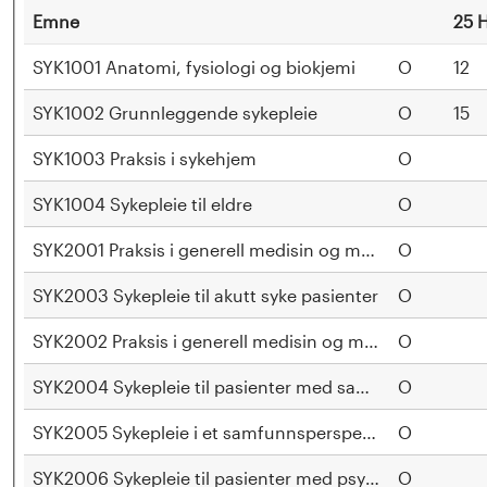
n
d
Emne
25 
e
l
SYK1001 Anatomi, fysiologi og biokjemi
O
12
a
SYK1002 Grunnleggende sykepleie
O
15
n
SYK1003 Praksis i sykehjem
O
d
SYK1004 Sykepleie til eldre
O
e
SYK2001 Praksis i generell medisin og medisinske spesiali
O
t
SYK2003 Sykepleie til akutt syke pasienter
O
SYK2002 Praksis i generell medisin og medisinske spesiali
O
SYK2004 Sykepleie til pasienter med sammensatte o
O
SYK2005 Sykepleie i et samfunnsperspektiv
O
SYK2006 Sykepleie til pasienter med psykiske lidelser
O