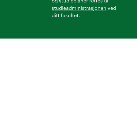
og studieplaner rettes til
studieadministrasjonen
ved
ditt fakultet.