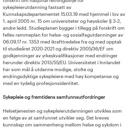
forskrift om nasjonal retningslinje for
sykepleierutdanning fastsatt av
Kunnskapsdepartementet 15.03.19 med hjemmel i lov av
1. april 2005 nr. 15 om universiteter og høyskoler § 3-2,
andre ledd. Studieplanen bygger i tillegg på forskrift om
felles rammeplan for helse- og sosialfagutdanninger av
06.09.17 nr. 1353 med ikrafttredelse fra og med opptak
til studieåret 2020-2021 og direktiv 2005/36/EF om
godkjenninger av yrkeskvalifikasjoner med endringer
herunder direktiv 2013/55/EU. Universitetet i Innlandet
har som mål å utdanne modige, stolte og
endringsdyktige sykepleiere med høy kompetanse og
med en tydelig profesjonsidentitet.
Sykepleie og fremtidens samfunnsutfordringer
Helsetjenesten og sykepleierutdanningen utvikles som
en følge av at samfunnet utvikler seg. Det kreves
kunnskap om sammenheng mellom helse og sykdom i