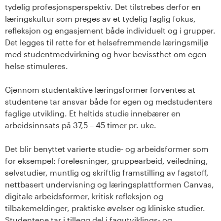
tydelig profesjonsperspektiv. Det tilstrebes derfor en
læringskultur som preges av et tydelig faglig fokus,
refleksjon og engasjement både individuelt og i grupper.
Det legges til rette for et helsefremmende læringsmiljø
med studentmedvirkning og hvor bevissthet om egen
helse stimuleres.
Gjennom studentaktive læringsformer forventes at
studentene tar ansvar både for egen og medstudenters
faglige utvikling. Et heltids studie innebærer en
arbeidsinnsats på 37,5 – 45 timer pr. uke.
Det blir benyttet varierte studie- og arbeidsformer som
for eksempel: forelesninger, gruppearbeid, veiledning,
selvstudier, muntlig og skriftlig framstilling av fagstoff,
nettbasert undervisning og læringsplattformen Canvas,
digitale arbeidsformer, kritisk refleksjon og
tilbakemeldinger, praktiske øvelser og kliniske studier.
Studentene tar i tillegg del i fagutviklings- og