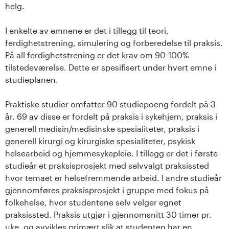
helg.
I enkelte av emnene er det i tillegg til teori,
ferdighetstrening, simulering og forberedelse til praksis.
På all ferdighetstrening er det krav om 90-100%
tilstedeværelse. Dette er spesifisert under hvert emne i
studieplanen.
Praktiske studier omfatter 90 studiepoeng fordelt på 3
år. 69 av disse er fordelt på praksis i sykehjem, praksis i
generell medisin/medisinske spesialiteter, praksis i
generell kirurgi og kirurgiske spesialiteter, psykisk
helsearbeid og hjemmesykepleie. I tillegg er det i første
studieår et praksisprosjekt med selvvalgt praksissted
hvor temaet er helsefremmende arbeid. I andre studieår
gjennomføres praksisprosjekt i gruppe med fokus på
folkehelse, hvor studentene selv velger egnet
praksissted. Praksis utgjør i gjennomsnitt 30 timer pr.
uke, og avvikles primært slik at studenten har en