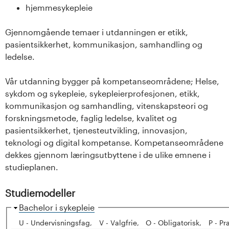
s
hjemmesykepleie
i
Gjennomgående temaer i utdanningen er etikk,
pasientsikkerhet, kommunikasjon, samhandling og
t
ledelse.
e
Vår utdanning bygger på kompetanseområdene; Helse,
sykdom og sykepleie, sykepleierprofesjonen, etikk,
t
kommunikasjon og samhandling, vitenskapsteori og
e
forskningsmetode, faglig ledelse, kvalitet og
pasientsikkerhet, tjenesteutvikling, innovasjon,
t
teknologi og digital kompetanse. Kompetanseområdene
dekkes gjennom læringsutbyttene i de ulike emnene i
i
studieplanen.
I
Studiemodeller
n
H
Bachelor i sykepleie
i
U - Undervisningsfag
V - Valgfrie
O - Obligatorisk
P - Pr