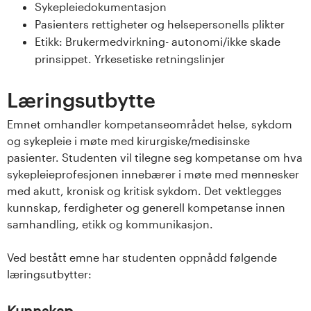
n
Sykepleiedokumentasjon
Pasienters rettigheter og helsepersonells plikter
l
Etikk: Brukermedvirkning- autonomi/ikke skade
a
prinsippet. Yrkesetiske retningslinjer
n
Læringsutbytte
d
Emnet omhandler kompetanseområdet helse, sykdom
og sykepleie i møte med kirurgiske/medisinske
e
pasienter. Studenten vil tilegne seg kompetanse om hva
sykepleieprofesjonen innebærer i møte med mennesker
t
med akutt, kronisk og kritisk sykdom. Det vektlegges
kunnskap, ferdigheter og generell kompetanse innen
samhandling, etikk og kommunikasjon.
Ved bestått emne har studenten oppnådd følgende
læringsutbytter:
Kunnskap