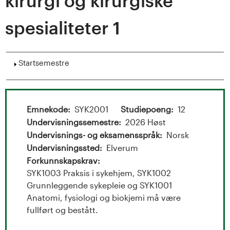
t
kirurgi og kirurgiske
a
spesialiteter 1
l
o
Vis
Startsemestre
g
U
Emnekode
SYK2001
Studiepoeng
12
Undervisningssemestre
2026 Høst
n
Undervisnings- og eksamensspråk
Norsk
Undervisningssted
Elverum
i
Forkunnskapskrav
v
SYK1003 Praksis i sykehjem, SYK1002
Grunnleggende sykepleie og SYK1001
e
Anatomi, fysiologi og biokjemi må være
fullført og bestått.
r