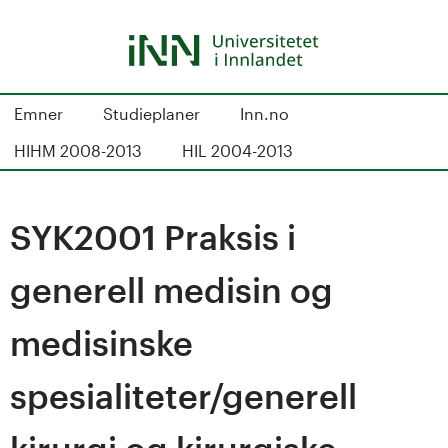
Hopp
til
hovedinnhold
S
Emner
Studieplaner
Inn.no
t
HIHM 2008-2013
HIL 2004-2013
u
d
SYK2001 Praksis i
i
generell medisin og
e
medisinske
k
spesialiteter/generell
a