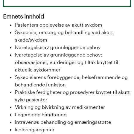
s
Emnets innhold
i
Pasienters opplevelse av akutt sykdom
t
Sykepleie, omsorg og behandling ved akutt
skade/sykdom
e
Ivaretagelse av grunnleggende behov
Ivaretagelse av grunnleggende behov;
t
observasjoner, vurderinger og tiltak knyttet til
e
aktuelle sykdommer
Sykepleierens forebyggende, helsefremmende og
t
behandlende funksjon
Praktiske ferdigheter og prosedyrer knyttet til akutt
i
syke pasienter
Virkning og bivirkning av medikamenter
I
Legemiddelhåndtering
n
Intravenøs behandling og ernæringsstøtte
Isoleringsregimer